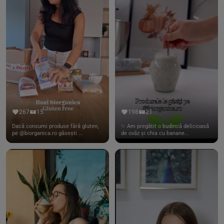
267
15
198
21
Dacă consumi produse fără gluten,
✨ Am pregătit o budincă delicioasă
pe @biorganica.ro găsești ...
de ovăz și chia cu banane...