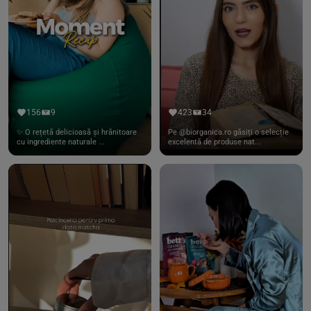
156
9
423
34
✨ O rețetă delicioasă și hrănitoare
Pe @biorganica.ro găsiți o selecție
cu ingrediente naturale ...
excelentă de produse nat...