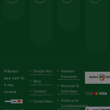
calitate
prima
valoarea
Cert
comanda
minima
și
Lucrăm
150lei
ate
doar
Foloseste
sele
cu
codul
pen
cei
BIOSTART
stilu
mai
tău
buni
de
furnizori
viaț
săn
Despre Noi
Intrebari
Plătești
Frecvente
așa cum îți
Blog
e mai
Returnari &
Contact
Schimburi
comod
Politica De
Contul Meu
Confidentialitate