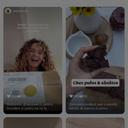
356
28
245
18
Mulțumim, @naturawl.ro, pentru
Curmalele medjool sunt o unealtă
încredere și pentru tot ce fa...
extrem de puternică pentru ...