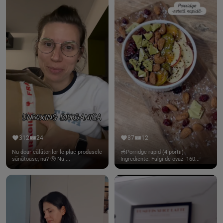
312
24
87
12
Nu doar călătorilor le plac produsele
🥣Porridge rapid (4 portii)
sănătoase, nu? 🥹 Nu ...
Ingrediente: Fulgi de ovaz -160...