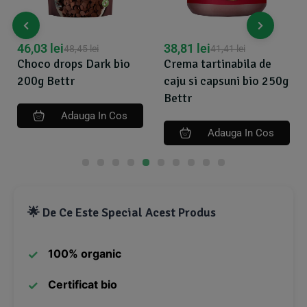
46,03
lei
38,81
lei
48,45
lei
41,41
lei
Choco drops Dark bio
Crema tartinabila de
200g Bettr
caju si capsuni bio 250g
Bettr
Adauga In Cos
Adauga In Cos
🌟 De Ce Este Special Acest Produs
100% organic
Certificat bio