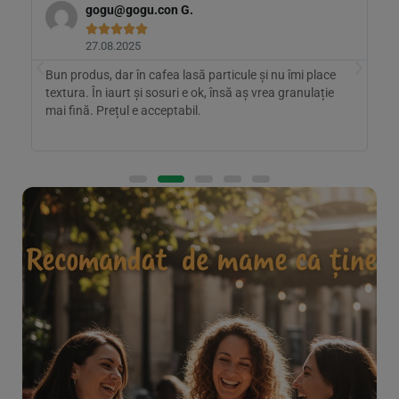
gogu@gogu.con
G.





27.08.2025
Bun produs, dar în cafea lasă particule și nu îmi place
A
textura. În iaurt și sosuri e ok, însă aș vrea granulație
n
mai fină. Prețul e acceptabil.
f
B