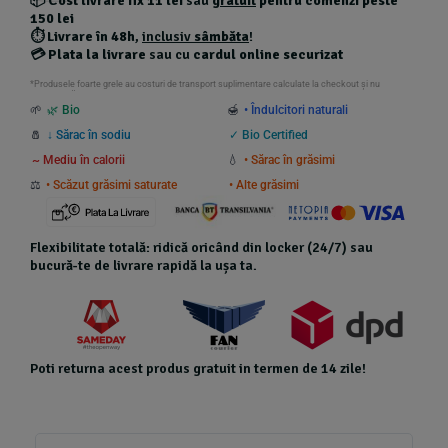
📦
Cost livrare fix 11 lei
sau
gratuit
pentru comenzi peste
150 lei
⏱️
Livrare în 48h
,
inclusiv
sâmbăta
!
💳
Plata la livrare
sau cu
cardul online securizat
*Produsele foarte grele au costuri de transport suplimentare calculate la checkout și nu
beneficiază de transport gratuit.
🌱
🌿 Bio
🍯
• Îndulcitori naturali
🧂
↓ Sărac în sodiu
✓ Bio Certified
~ Mediu în calorii
💧
• Sărac în grăsimi
⚖️
• Scăzut grăsimi saturate
• Alte grăsimi
Flexibilitate totală: ridică oricând din locker (24/7) sau
bucură-te de livrare rapidă la ușa ta.
Poti returna acest produs gratuit in termen de 14 zile!