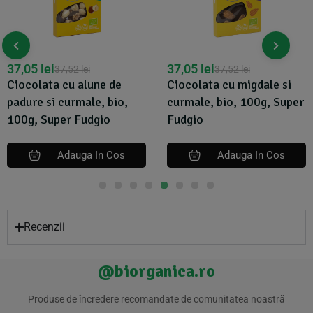
37,05
lei
37,05
lei
37,52
lei
37,52
lei
Ciocolata cu alune de
Ciocolata cu migdale si
padure si curmale, bio,
curmale, bio, 100g, Super
100g, Super Fudgio
Fudgio
Adauga In Cos
Adauga In Cos
Recenzii
@biorganica.ro
Produse de încredere recomandate de comunitatea noastră