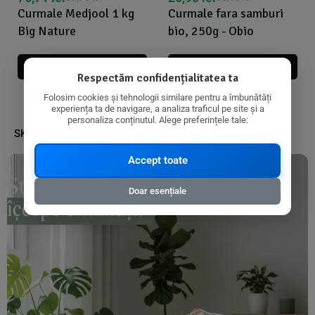
Curmale Medjool 1 kg
Curmale fara samburi
Big Nature
bio, 250g - Obio
Adauga In Cos
Adauga In Cos
Respectăm confidențialitatea ta
Folosim cookies și tehnologii similare pentru a îmbunătăți
experiența ta de navigare, a analiza traficul pe site și a
personaliza conținutul. Alege preferințele tale:
SKU:
3800233688221
Accept toate
Doar esențiale