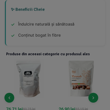
✨ Beneficii Cheie
Îndulcire naturală și sănătoasă
Conținut bogat în fibre
Produse din aceeasi categorie cu produsul ales
76,71
lei
26,90
lei
80,75
lei
35,15
lei