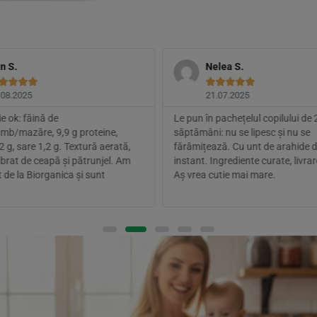
n S.
Nelea S.









.08.2025
21.07.2025
e ok: făină de
Le pun în pachețelul copilului de 
mb/mazăre, 9,9 g proteine,
săptămâni: nu se lipesc și nu se
2 g, sare 1,2 g. Textură aerată,
fărâmițează. Cu unt de arahide d
ibrat de ceapă și pătrunjel. Am
instant. Ingrediente curate, livrar
de la Biorganica și sunt
Aș vrea cutie mai mare.