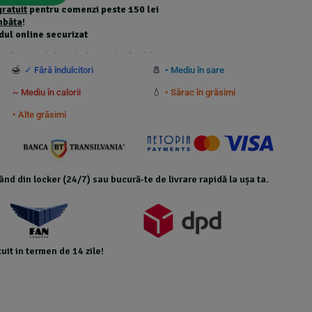
gratuit
pentru comenzi peste 150 lei
mbăta
!
dul online securizat
 suplimentare calculate la checkout și nu beneficiază de transport gratuit.
🍯
🧂
✓ Fără îndulcitori
• Mediu în sare
💧
~ Mediu în calorii
• Sărac în grăsimi
• Alte grăsimi
icând din locker (24/7) sau bucură-te de livrare rapidă la ușa ta.
uit in termen de 14 zile!