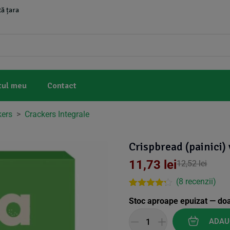
ă țara
tul meu
Contact
kers
>
Crackers Integrale
Crispbread (painici)
11,73
lei
12,52
lei
(
8
recenzii)
Rated
8
Stoc aproape epuizat — do
4.13
out
of 5
based on
ADAU
customer