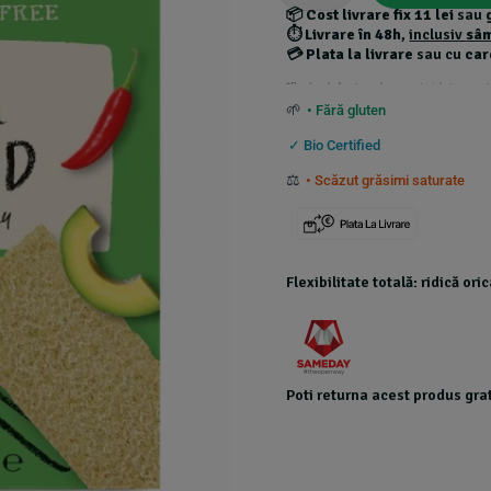
ratings
📦
Cost livrare fix 11 lei
sau
⏱️
Livrare în 48h
,
inclusiv
sâ
💳
Plata la livrare
sau cu
car
*Produsele foarte grele au costuri de transport
🌱
• Fără gluten
✓ Bio Certified
⚖️
• Scăzut grăsimi saturate
Flexibilitate totală: ridică or
Poti returna acest produs grat