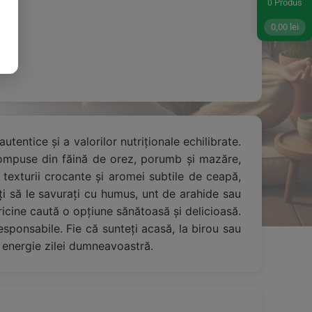
Produs
0
0,00
lei
entice și a valorilor nutriționale echilibrate.
 compuse din făină de orez, porumb și mazăre,
 texturii crocante și aromei subtile de ceapă,
ți să le savurați cu humus, unt de arahide sau
ricine caută o opțiune sănătoasă și delicioasă.
esponsabile. Fie că sunteți acasă, la birou sau
 energie zilei dumneavoastră.