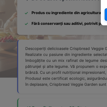
Produs cu ingrediente din agricultura ec
Fără conservanți sau aditivi, potrivit pen
Descoperiți delicioasele Crispbread Veggie Gar
Realizate cu pasiune din ingrediente selecta
îmbogățite cu un mix rafinat de legume deshi
pătrunjel și alte legume. Vă propunem o expe
brânză. Cu un profil nutrițional impresionant,
Produsul este certificat ecologic, asigurându
în deplasare, Crispbread Veggie Garden sunt 