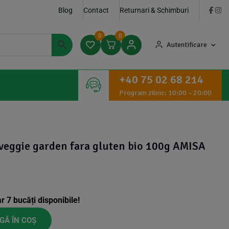
Blog
Contact
Returnari & Schimburi
0
0
Autentificare
+40 75 02 68 214
Program zilnic: 10:00 – 20:00
 veggie garden fara gluten bio 100g AMISA
ar
7
bucăți disponibile!
GĂ ÎN COȘ