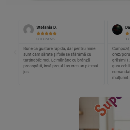
Stefania D.
Da






30.08.2025
17
Bune ca gustare rapidă, dar pentru mine
Compoziți
sunt
sunt cam sărate și foile se sfărâmă cu
orez/poru
tartinabile moi. Le mănânc cu brânză
grăsimi 1,
proaspătă, însă prețul l-aș vrea un pic mai
gust echil
jos.
comandat 
mulțumit.