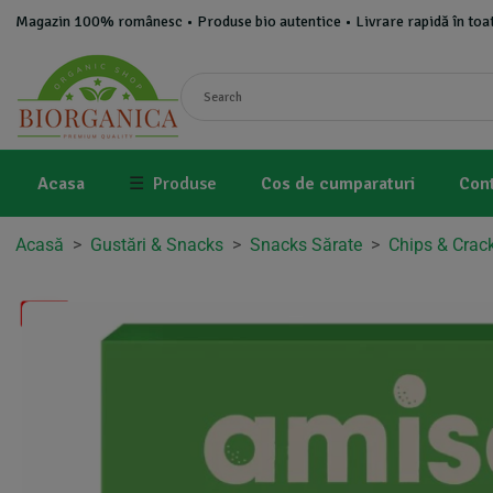
Magazin 100% românesc • Produse bio autentice • Livrare rapidă în toat
Acasa
☰
Produse
Cos de cumparaturi
Con
Acasă
>
Gustări & Snacks
>
Snacks Sărate
>
Chips & Crac
-6%