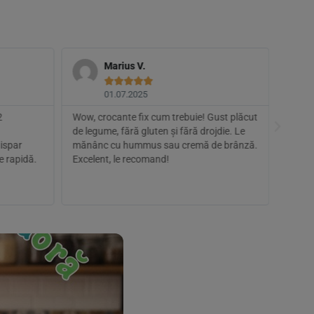
Marius V.





01.07.2025
2
Wow, crocante fix cum trebuie! Gust plăcut
Mă aș
de legume, fără gluten și fără drojdie. Le
legum
ispar
mănânc cu hummus sau cremă de brânză.
fragil
e rapidă.
Excelent, le recomand!
potriv
recum