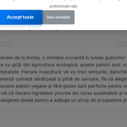
preferințele tale:
ologică
Accept toate
Doar esențiale
tru dietele vegane și fără gluten
den de la Amisa, o invitație crocantă în lumea gusturilor aut
te cu grijă din agricultura ecologică, aceste painici sunt
dratate. Fiecare mușcătură vă va trezi simțurile, datorită
riență culinară sănătoasă și plină de savoare, fie că alege
 aceste painici vegane și fără gluten sunt perfecte pentru o
-vă că fiecare ingredient provine din surse sustenabile și r
alegerea ideală pentru a adăuga un strop de prospețime și