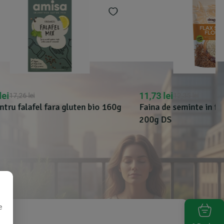
11,73
lei
12,35
lei
ten bio 160g
Faina de seminte in fara gluten bio
200g DS
e