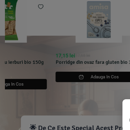
17,15
lei
35,20
lei
17,68
lei
35
Porridge din ovaz fara gluten bio 325g
Porridge din
Amisa
Adauga In Cos
🌟 De Ce Este Special Acest Pro