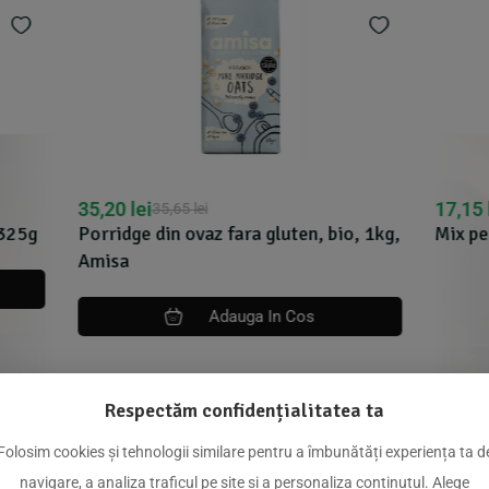
17,15
lei
,65
lei
17,26
lei
 ovaz fara gluten, bio, 1kg,
Mix pentru falafel fara glu
Adauga In Cos
Respectăm confidențialitatea ta
Folosim cookies și tehnologii similare pentru a îmbunătăți experiența ta d
dus
navigare, a analiza traficul pe site și a personaliza conținutul. Alege