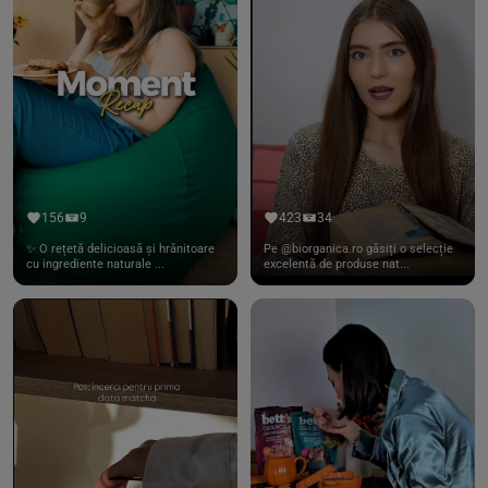
156
9
423
34
✨ O rețetă delicioasă și hrănitoare
Pe @biorganica.ro găsiți o selecție
cu ingrediente naturale ...
excelentă de produse nat...