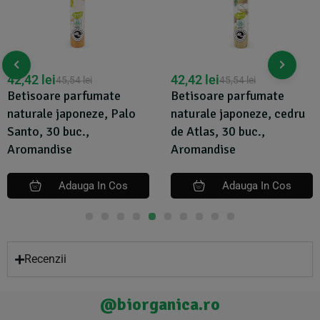
42,42
lei
42,42
lei
45,54
lei
45,54
lei
Betisoare parfumate
Betisoare parfumate
naturale japoneze, Palo
naturale japoneze, cedru
Santo, 30 buc.,
de Atlas, 30 buc.,
Aromandise
Aromandise
Adauga In Cos
Adauga In Cos
Recenzii
@biorganica.ro