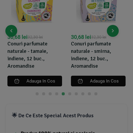
30,68
lei
30,68
lei
32,30
lei
32,30
lei
Conuri parfumate
Conuri parfumate
naturale - tamaie,
naturale - smirna,
indiene, 12 buc.,
indiene, 12 buc.,
Aromandise
Aromandise
Adauga In Cos
Adauga In Cos
🌟 De Ce Este Special Acest Produs