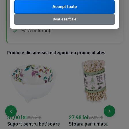
Produs 100% natural
Accept toate
Fără produse sintetice
Doar esențiale
Fără coloranți
Produse din aceeasi categorie cu produsul ales
37,00
lei
27,98
lei
38,95
lei
29,89
lei
Suport pentru betisoare
Sfoara parfumata