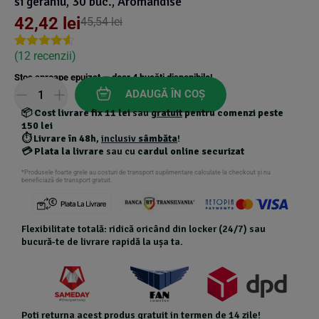
si geraniu, 30 buc., Aromandise
42,42
lei
45,54
lei
(
12
recenzii)
Rated
10
4.50
out of 5
Stoc aproape epuizat — doar
4
bucăți disponibile!
based on
customer
ADAUGĂ ÎN COȘ
ratings
📦
Cost livrare fix 11 lei
sau
gratuit
pentru comenzi peste
150 lei
⏱️
Livrare în 48h
,
inclusiv
sâmbăta
!
💳
Plata la livrare
sau cu
cardul online securizat
*Produsele foarte grele au costuri de transport suplimentare calculate la checkout și nu
beneficiază de transport gratuit.
Flexibilitate totală: ridică oricând din locker (24/7) sau
bucură-te de livrare rapidă la ușa ta.
Poti returna acest produs gratuit in termen de 14 zile!