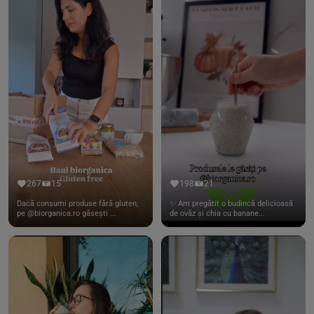
267
15
198
21
Dacă consumi produse fără gluten,
✨ Am pregătit o budincă delicioasă
pe @biorganica.ro găsești ...
de ovăz și chia cu banane...