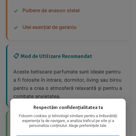
Pulbere de anason stelat
Ulei esențial de geraniu
📋 Mod de Utilizare Recomandat
Aceste betisoare parfumate sunt ideale pentru
a fi folosite în intrare, dormitor, living sau birou
pentru a crea o atmosferă relaxantă și pentru a
combate anxietatea.
Respectăm confidențialitatea ta
Folosim cookies și tehnologii similare pentru a îmbunătăți
experiența ta de navigare, a analiza traficul pe site și a
👍 Avantaje Nutriționale
personaliza conținutul. Alege preferințele tale: