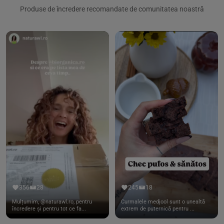
Produse de încredere recomandate de comunitatea noastră
356
28
245
18
Mulțumim, @naturawl.ro, pentru
Curmalele medjool sunt o unealtă
încredere și pentru tot ce fa...
extrem de puternică pentru ...