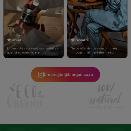
389
28
245
20
Ei bine uite că a venit momentul să
Nu de alta, dar de ceva timp am
gust și eu matcha, eram ...
introdus in alimentatia mea ...
Urmărește @biorganica.ro