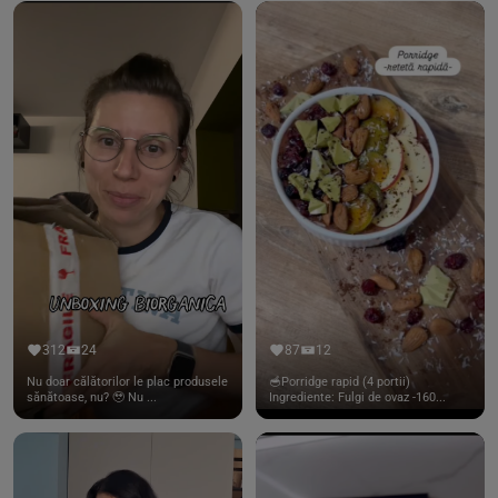
312
24
87
12
Nu doar călătorilor le plac produsele
🥣Porridge rapid (4 portii)
sănătoase, nu? 🥹 Nu ...
Ingrediente: Fulgi de ovaz -160...