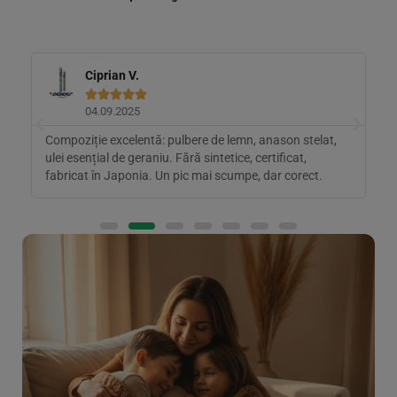
Ciprian V.





04.09.2025
t
Compoziție excelentă: pulbere de lemn, anason stelat,
P
ulei esențial de geraniu. Fără sintetice, certificat,
s
fabricat în Japonia. Un pic mai scumpe, dar corect.
r