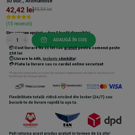
30 buc., Aromandise
42,42
lei
45,54
lei
(
15
recenzii)
Rated
14
4.64
out of 5
Stoc aproape epuizat — doar
5
bucăți disponibile!
based on
customer
ADAUGĂ ÎN COȘ
ratings
📦
Cost livrare fix 11 lei
sau
gratuit
pentru comenzi peste
150 lei
⏱️
Livrare în 48h
,
inclusiv
sâmbăta
!
💳
Plata la livrare
sau cu
cardul online securizat
*Produsele foarte grele au costuri de transport suplimentare calculate la checkout și nu
beneficiază de transport gratuit.
Flexibilitate totală: ridică oricând din locker (24/7) sau
bucură-te de livrare rapidă la ușa ta.
Poti returna acest produs gratuit in termen de 14 zile!