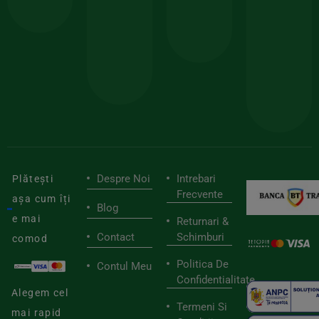
minima
și
Lucrăm
150lei
ate
doar
Foloseste
sele
cu
codul
pen
cei
BIOSTART
stilu
mai
tău
buni
de
furnizori
viaț
săn
Despre Noi
Intrebari
Plătești
Frecvente
așa cum îți
Blog
e mai
Returnari &
Contact
Schimburi
comod
Politica De
Contul Meu
Confidentialitate
Alegem cel
Termeni Si
mai rapid