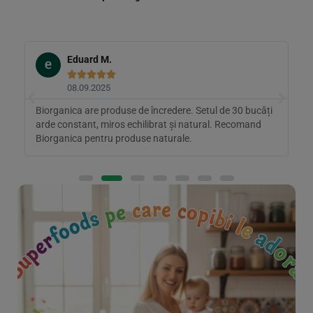
Eduard M.





08.09.2025
e
Biorganica are produse de încredere. Setul de 30 bucăți
S
arde constant, miros echilibrat și natural. Recomand
d
Biorganica pentru produse naturale.
r