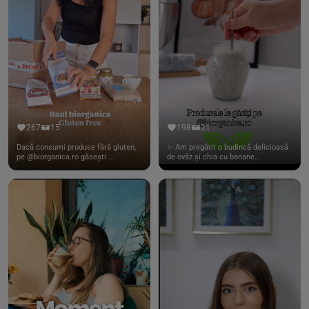
267
15
198
21
Dacă consumi produse fără gluten,
✨ Am pregătit o budincă delicioasă
pe @biorganica.ro găsești ...
de ovăz și chia cu banane...