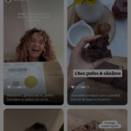
356
28
245
18
Mulțumim, @naturawl.ro, pentru
Curmalele medjool sunt o unealtă
încredere și pentru tot ce fa...
extrem de puternică pentru ...