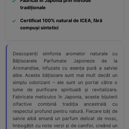
Fabricat în Japonia prin metode
tradiționale
Certificat 100% natural de ICEA, fără
compuși sintetici
Descoperiți simfonia aromelor naturale cu
Bățisoarele Parfumate Japoneze de la
Aromandise, infuzate cu esența pură a salviei
albe. Aceste bățisoare sunt mai mult decât un
simplu odorizant – ele sunt un portal către o
lume de purificare spirituală și revitalizare.
Fabricate meticulos în Japonia, aceste bijuterii
olfactive combină tradiția ancestrală cu
respectul profund pentru natură. Fiecare băț de
salvie albă emană un parfum delicat de mosc,
îmbogățit cu note verzi și de camfor, creând un