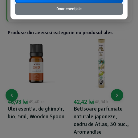
Fără coloranți
Doar esențiale
Produse din aceeasi categorie cu produsul ales
46,93
lei
42,42
lei
49,40
lei
45,54
lei
Ulei esential de ghimbir,
Betisoare parfumate
bio, 5ml, Wooden Spoon
naturale japoneze,
cedru de Atlas, 30 buc.,
Aromandise