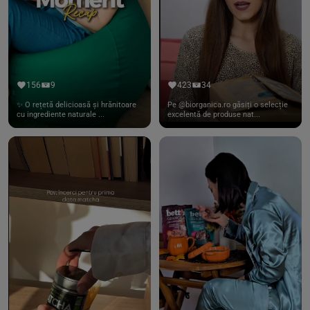
156
9
423
34
✨ O rețetă delicioasă și hrănitoare
Pe @biorganica.ro găsiți o selecție
cu ingrediente naturale ...
excelentă de produse nat...