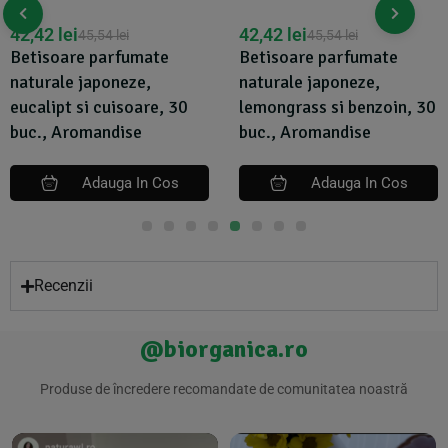
42,42
lei
42,42
lei
45,54
lei
45,54
lei
Betisoare parfumate
Betisoare parfumate
naturale japoneze,
naturale japoneze,
eucalipt si cuisoare, 30
lemongrass si benzoin, 30
buc., Aromandise
buc., Aromandise
Adauga In Cos
Adauga In Cos
Recenzii
@biorganica.ro
Produse de încredere recomandate de comunitatea noastră