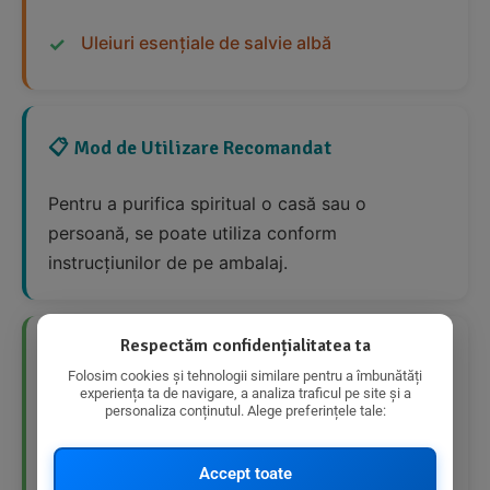
Uleiuri esențiale de salvie albă
📋 Mod de Utilizare Recomandat
Pentru a purifica spiritual o casă sau o
persoană, se poate utiliza conform
instrucțiunilor de pe ambalaj.
Respectăm confidențialitatea ta
👍 Avantaje Nutriționale
Folosim cookies și tehnologii similare pentru a îmbunătăți
experiența ta de navigare, a analiza traficul pe site și a
personaliza conținutul. Alege preferințele tale:
Produs 100% natural
Fără produse sintetice
Accept toate