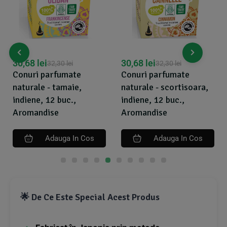
30,68
lei
30,68
lei
32,30
lei
32,30
lei
Conuri parfumate
Conuri parfumate
naturale - tamaie,
naturale - scortisoara,
indiene, 12 buc.,
indiene, 12 buc.,
Aromandise
Aromandise
Adauga In Cos
Adauga In Cos
🌟 De Ce Este Special Acest Produs