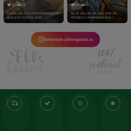
389
28
245
20
Ei bine uite că a venit momentul să
Nu de alta, dar de ceva timp am
gust și eu matcha, eram ...
introdus in alimentatia mea ...
Urmărește @biorganica.ro
Transport
Produse
-35%
10
gratuit
de
la
Or
calitate
prima
valoarea
Cert
comanda
minima
și
Lucrăm
150lei
ate
doar
Foloseste
sele
cu
codul