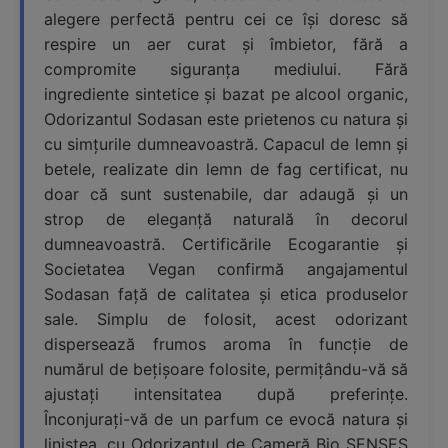
alegere perfectă pentru cei ce își doresc să
respire un aer curat și îmbietor, fără a
compromite siguranța mediului. Fără
ingrediente sintetice și bazat pe alcool organic,
Odorizantul Sodasan este prietenos cu natura și
cu simțurile dumneavoastră. Capacul de lemn și
betele, realizate din lemn de fag certificat, nu
doar că sunt sustenabile, dar adaugă și un
strop de eleganță naturală în decorul
dumneavoastră. Certificările Ecogarantie și
Societatea Vegan confirmă angajamentul
Sodasan față de calitatea și etica produselor
sale. Simplu de folosit, acest odorizant
dispersează frumos aroma în funcție de
numărul de bețișoare folosite, permițându-vă să
ajustați intensitatea după preferințe.
Înconjurați-vă de un parfum ce evocă natura și
liniștea, cu Odorizantul de Cameră Bio SENSES