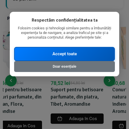
Produse din aceeasi categorie cu produsul ales
Respectăm confidențialitatea ta
Folosim cookies și tehnologii similare pentru a îmbunătăți
experiența ta de navigare, a analiza traficul pe site și a
personaliza conținutul. Alege preferințele tale:
Accept toate
Doar esențiale
78,52
lei
30,68
lei
84,80
lei
32,30
lei
Suport pentru betisoare
Conuri parfumate
parfumate, din piatra,
naturale - santal,
Tibet, Aromandise
indiene, 12 buc.,
Aromandise
Adauga In Cos
Adauga In Cos