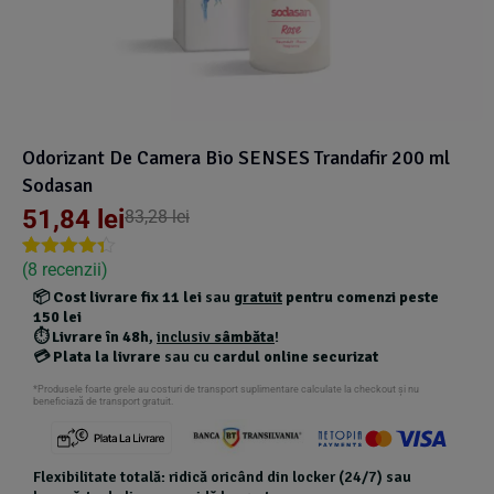
Suplimente Vegetale
(45)
›
👶 Îngrijire Bebe & Copii
Măsline
(14)
(2)
Vitamine & Minerale
(30)
Oțet & Fermentație
›
🧴 Îngrijire Personală
(36)
(411)
Odorizant De Camera Bio SENSES Trandafir 200 ml
Super Alimente
›
🐕 Animale de Companie
(5)
(6)
Sodasan
51,84
lei
83,28
lei
›
🏠 Casa & Lifestyle
(340)
(
8
recenzii)
Rated
7
4.29
out of 5
📦
Cost livrare fix 11 lei
sau
gratuit
pentru comenzi peste
based on
150 lei
customer
⏱️
Livrare în 48h
,
inclusiv
sâmbăta
!
ratings
💳
Plata la livrare
sau cu
cardul online securizat
*Produsele foarte grele au costuri de transport suplimentare calculate la checkout și nu
beneficiază de transport gratuit.
Flexibilitate totală: ridică oricând din locker (24/7) sau