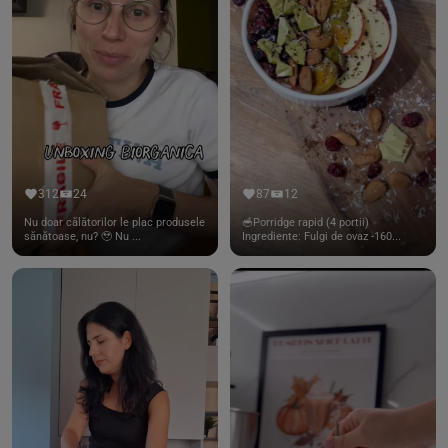
312
24
87
12
Nu doar călătorilor le plac produsele
🥣Porridge rapid (4 portii)
sănătoase, nu? 🥹 Nu ...
Ingrediente: Fulgi de ovaz -160...