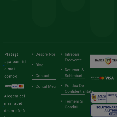
pen
cei
BIOSTART
stilu
mai
tău
buni
de
furnizori
viaț
săn
Despre Noi
Intrebari
Plătești
Frecvente
așa cum îți
Blog
e mai
Returnari &
Contact
Schimburi
comod
Politica De
Contul Meu
Confidentialitate
Alegem cel
Termeni Si
mai rapid
Conditii
drum până