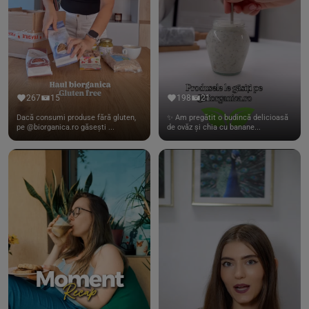
267
15
198
21
Dacă consumi produse fără gluten,
✨ Am pregătit o budincă delicioasă
pe @biorganica.ro găsești ...
de ovăz și chia cu banane...