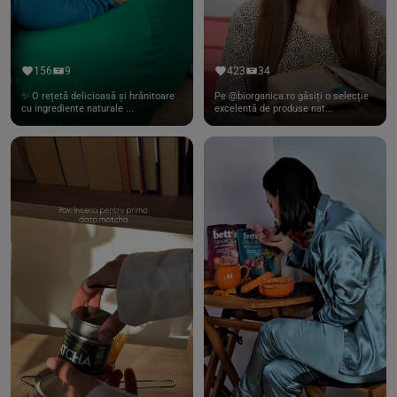
156
9
423
34
✨ O rețetă delicioasă și hrănitoare
Pe @biorganica.ro găsiți o selecție
cu ingrediente naturale ...
excelentă de produse nat...