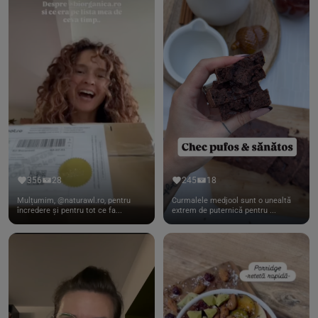
356
28
245
18
Mulțumim, @naturawl.ro, pentru
Curmalele medjool sunt o unealtă
încredere și pentru tot ce fa...
extrem de puternică pentru ...