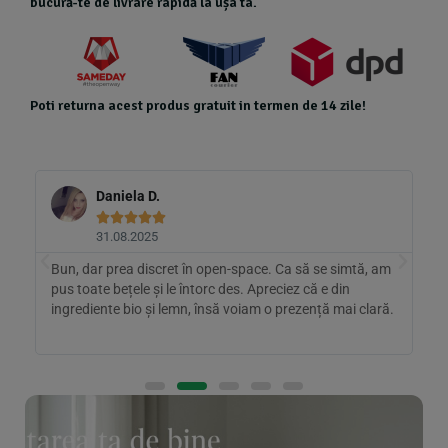
bucură-te de livrare rapidă la ușa ta.
Poti returna acest produs gratuit in termen de 14 zile!
Daniela D.





31.08.2025
e
Bun, dar prea discret în open-space. Ca să se simtă, am
A
ar
pus toate bețele și le întorc des. Apreciez că e din
r
ingrediente bio și lemn, însă voiam o prezență mai clară.
a
r