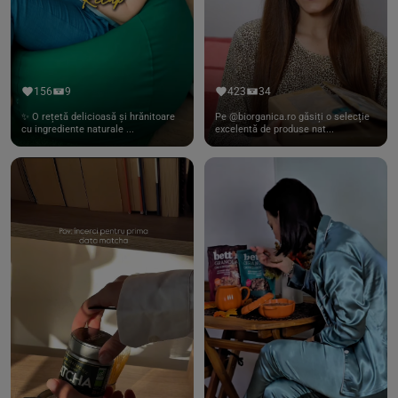
156
9
423
34
✨ O rețetă delicioasă și hrănitoare
Pe @biorganica.ro găsiți o selecție
cu ingrediente naturale ...
excelentă de produse nat...