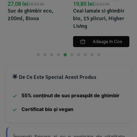
20,7
,08
lei
19,85
lei
28,50
lei
20,62
lei
Pasta
c de ghimbir eco,
Ceai lamaie si ghimbir
130g,
0ml, Biona
bio, 15 plicuri, Higher
Living
Adauga In Cos
🌟 De Ce Este Special Acest Produs
55% conținut de suc proaspăt de ghimbir
Certificat bio și vegan
Începeți fiecare zi cu o explozie de vitalitate