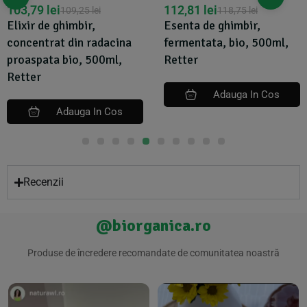
103,79
lei
112,81
lei
109,25
lei
118,75
lei
Elixir de ghimbir,
Esenta de ghimbir,
concentrat din radacina
fermentata, bio, 500ml,
proaspata bio, 500ml,
Retter
Retter
Adauga In Cos
Adauga In Cos
Recenzii
@biorganica.ro
Produse de încredere recomandate de comunitatea noastră