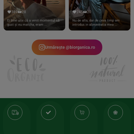
389
28
245
20
Ei bine uite că a venit momentul să
Nu de alta, dar de ceva timp am
gust și eu matcha, eram ...
introdus in alimentatia mea ...
Urmărește @biorganica.ro
Transport
Produse
-35%
10
gratuit
de
la
Or
calitate
prima
valoarea
Cert
comanda
minima
și
Lucrăm