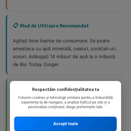
📋 Mod de Utilizare Recomandat
Agitați bine înainte de consumare. Se poate
amesteca cu apă minerală, ceaiuri, cocktail-uri,
sosuri. Adăugați 14 măsuri de apă la o măsură
de Bio Today Ginger.
Respectăm confidențialitatea ta
👍 Avantaje Nutriționale
Folosim cookies și tehnologii similare pentru a îmbunătăți
experiența ta de navigare, a analiza traficul pe site și a
Sursă de antioxidanți
personaliza conținutul. Alege preferințele tale:
Produs bio
Accept toate