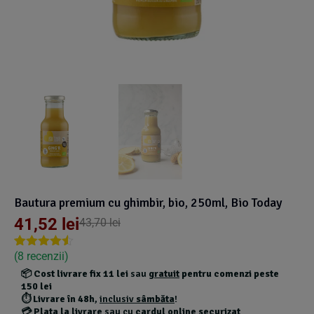
Suplimente Vegetale
(45)
›
👶 Îngrijire Bebe & Copii
Măsline
(14)
(2)
Vitamine & Minerale
(30)
Oțet & Fermentație
›
🧴 Îngrijire Personală
(36)
(411)
Super Alimente
›
🐕 Animale de Companie
(5)
(6)
›
🏠 Casa & Lifestyle
(340)
Bautura premium cu ghimbir, bio, 250ml, Bio Today
41,52
lei
43,70
lei
(
8
recenzii)
Rated
7
4.43
out of 5
📦
Cost livrare fix 11 lei
sau
gratuit
pentru comenzi peste
based on
150 lei
customer
⏱️
Livrare în 48h
,
inclusiv
sâmbăta
!
ratings
💳
Plata la livrare
sau cu
cardul online securizat