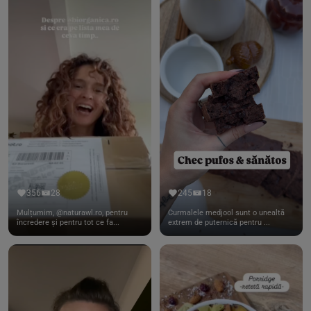
356
28
245
18
Mulțumim, @naturawl.ro, pentru
Curmalele medjool sunt o unealtă
încredere și pentru tot ce fa...
extrem de puternică pentru ...