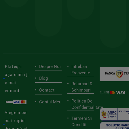
150lei
ate
doar
Foloseste
sele
cu
codul
pen
cei
BIOSTART
stilu
mai
tău
buni
de
furnizori
viaț
săn
Despre Noi
Intrebari
Plătești
Frecvente
așa cum îți
Blog
e mai
Returnari &
Contact
Schimburi
comod
Politica De
Contul Meu
Confidentialitate
Alegem cel
Termeni Si
mai rapid
Conditii
drum până