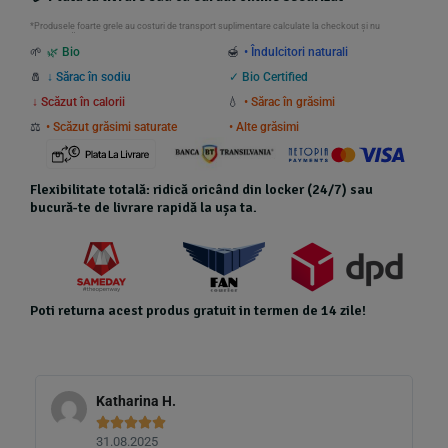
*Produsele foarte grele au costuri de transport suplimentare calculate la checkout și nu
beneficiază de transport gratuit.
🌱
🌿 Bio
🍯
• Îndulcitori naturali
🧂
↓ Sărac în sodiu
✓ Bio Certified
↓ Scăzut în calorii
💧
• Sărac în grăsimi
⚖️
• Scăzut grăsimi saturate
• Alte grăsimi
Flexibilitate totală: ridică oricând din locker (24/7) sau
bucură-te de livrare rapidă la ușa ta.
Poti returna acest produs gratuit in termen de 14 zile!
Katharina H.





31.08.2025