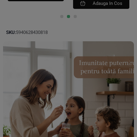
Adauga In Cos
SKU:
5940628430818