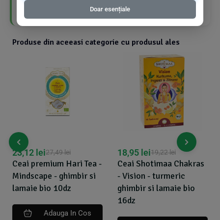
Fără arome, culori și arome artificiale
Doar esențiale
Produse din aceeasi categorie cu produsul ales
,12
lei
18,95
lei
18,9
27,49
lei
19,22
lei
ai premium Hari Tea -
Ceai Shotimaa Chakras
Ceai 
ndscape - ghimbir si
- Vision - turmeric
-Sanc
maie bio 10dz
ghimbir si lamaie bio
fenic
16dz
bio 1
Adauga In Cos