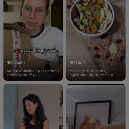
312
24
87
12
Nu doar călătorilor le plac produsele
🥣Porridge rapid (4 portii)
sănătoase, nu? 🥹 Nu ...
Ingrediente: Fulgi de ovaz -160...