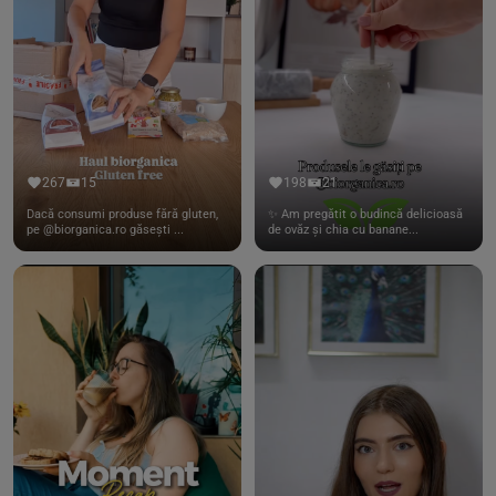
267
15
198
21
Dacă consumi produse fără gluten,
✨ Am pregătit o budincă delicioasă
pe @biorganica.ro găsești ...
de ovăz și chia cu banane...