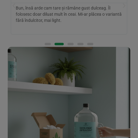
Bun, însă arde cam tare și rămâne gust dulceag. Îl
S
folosesc doar diluat mult în ceai. Mi-ar plăcea o variantă
r
fără îndulcitor, mai light.
a
d