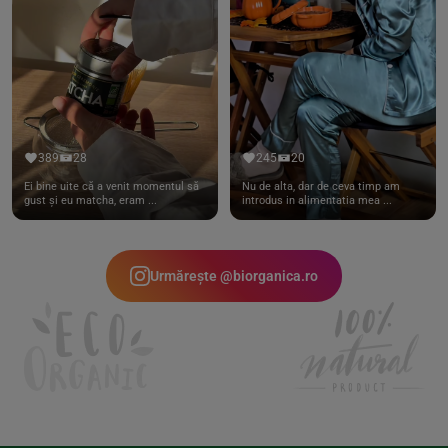
389
28
245
20
Ei bine uite că a venit momentul să
Nu de alta, dar de ceva timp am
gust și eu matcha, eram ...
introdus in alimentatia mea ...
Urmărește @biorganica.ro