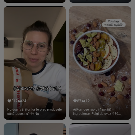
312
24
87
12
Nu doar călătorilor le plac produsele
🥣Porridge rapid (4 portii)
sănătoase, nu? 🥹 Nu ...
Ingrediente: Fulgi de ovaz -160...