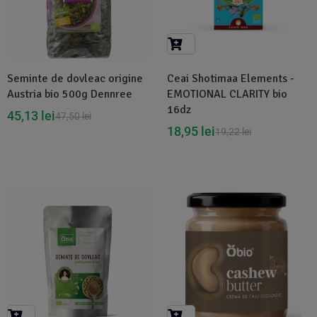
Seminte de dovleac origine
Ceai Shotimaa Elements -
Austria bio 500g Dennree
EMOTIONAL CLARITY bio
16dz
45,13
lei
47,50
lei
18,95
lei
19,22
lei
-5%