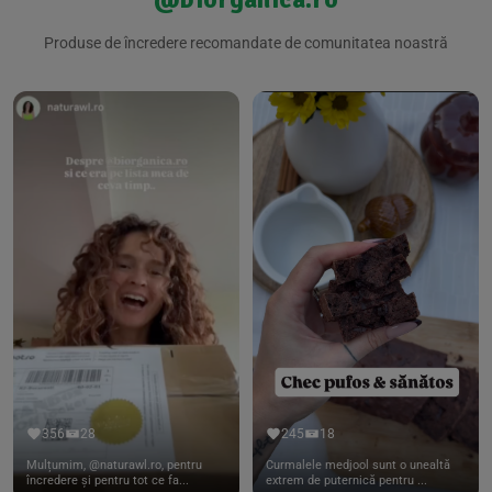
Produse de încredere recomandate de comunitatea noastră
356
28
245
18
Mulțumim, @naturawl.ro, pentru
Curmalele medjool sunt o unealtă
încredere și pentru tot ce fa...
extrem de puternică pentru ...