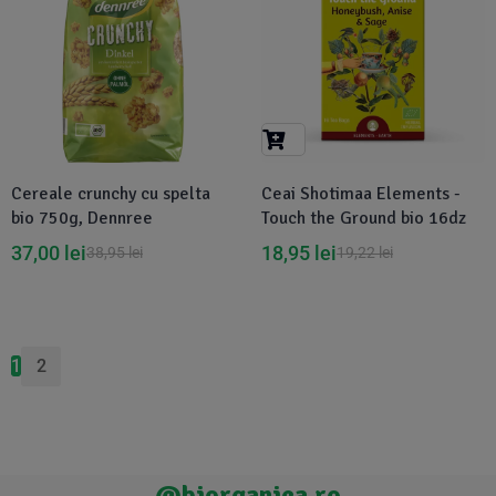
Cereale crunchy cu spelta
Ceai Shotimaa Elements -
bio 750g, Dennree
Touch the Ground bio 16dz
37,00
lei
18,95
lei
38,95
lei
19,22
lei
1
2
@biorganica.ro