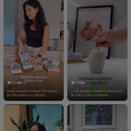
267
15
198
21
Dacă consumi produse fără gluten,
✨ Am pregătit o budincă delicioasă
pe @biorganica.ro găsești ...
de ovăz și chia cu banane...