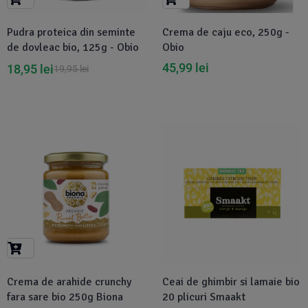
Pudra proteica din seminte
Crema de caju eco, 250g -
de dovleac bio, 125g - Obio
Obio
45,99
lei
18,95
lei
19,95
lei
Disponibil in 1-2 zile
Crema de arahide crunchy
Ceai de ghimbir si lamaie bio
fara sare bio 250g Biona
20 plicuri Smaakt