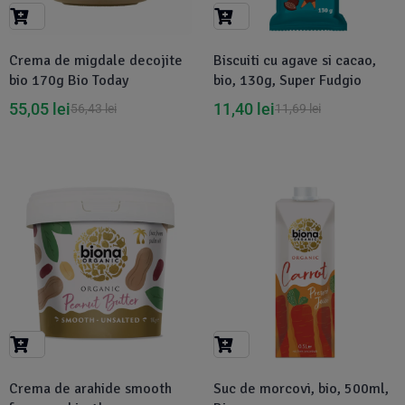
Suplimente Vegetale
(45)
›
👶 Îngrijire Bebe & Copii
Măsline
(14)
(2)
Crema de migdale decojite
Biscuiti cu agave si cacao,
Vitamine & Minerale
(30)
bio 170g Bio Today
bio, 130g, Super Fudgio
Oțet & Fermentație
›
🧴 Îngrijire Personală
(36)
(411)
55,05
lei
11,40
lei
56,43
lei
11,69
lei
Super Alimente
›
🐕 Animale de Companie
(5)
(6)
›
🏠 Casa & Lifestyle
(340)
Crema de arahide smooth
Suc de morcovi, bio, 500ml,