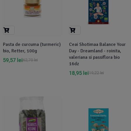
Pasta de curcuma (turmeric)
Ceai Shotimaa Balance Your
bio, Retter, 100g
Day - Dreamland - roinita,
valeriana si passiflora bio
59,57
lei
62,70
lei
16dz
18,95
lei
19,22
lei
Disponibil in 1-2 zile
-1%