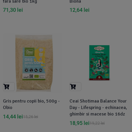
fara sare bio 1kg
Biona
71,30
lei
12,64
lei
-5%
-1%
Gris pentru copii bio, 500g -
Ceai Shotimaa Balance Your
Obio
Day - Lifespring - echinacea,
ghimbir si macese bio 16dz
14,44
lei
15,26
lei
18,95
lei
19,22
lei