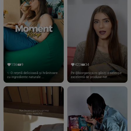
156
9
423
34
✨ O rețetă delicioasă și hrănitoare
Pe @biorganica.ro găsiți o selecție
cu ingrediente naturale ...
excelentă de produse nat...