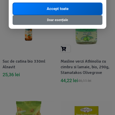
Disponibil in 1-2 zile
-4%
Accept toate
Doar esențiale
Suc de catina bio 330ml
Masline verzi Athinolia cu
Alnavit
cimbru si lamaie, bio, 290g,
Stamatakos Olivegrove
25,36
lei
44,22
lei
46,11
lei
Disponibil in 1-2 zile
-1%