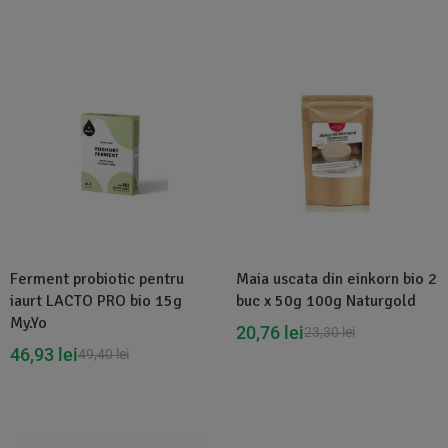
Disponibil in 1-2 zile
Disponibil in 1-2 zile
Ferment probiotic pentru
Maia uscata din einkorn bio 2
iaurt LACTO PRO bio 15g
buc x 50g 100g Naturgold
My.Yo
20,76
lei
23,30
lei
46,93
lei
49,40
lei