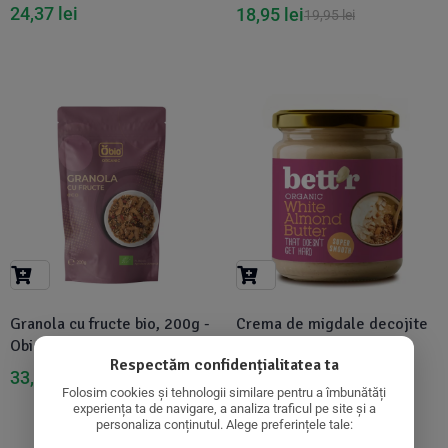
24,37
lei
18,95
lei
19,95
lei
-12%
-5%
Granola cu fructe bio, 200g -
Crema de migdale decojite
Obio
bio 250g Bettr
Respectăm confidențialitatea ta
33,63
lei
50,54
lei
38,23
lei
53,20
lei
Folosim cookies și tehnologii similare pentru a îmbunătăți
experiența ta de navigare, a analiza traficul pe site și a
personaliza conținutul. Alege preferințele tale: