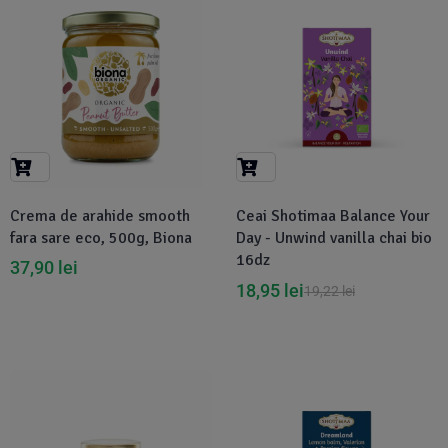
-1%
Crema de arahide smooth
Ceai Shotimaa Balance Your
fara sare eco, 500g, Biona
Day - Unwind vanilla chai bio
16dz
37,90
lei
18,95
lei
19,22
lei
-5%
-1%