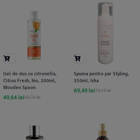
-8%
-5%
Gel de dus cu citronella,
Spuma pentru par Styling,
Citrus Fresh, bio, 200ml,
150ml, Isha
Wooden Spoon
69,49
lei
73,15
lei
49,64
lei
53,78
lei
-5%
-7%