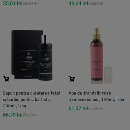
55,01
lei
49,64
lei
68,40
lei
52,25
lei
-5%
-5%
Sapun pentru curatarea fetei
Apa de trandafir rosa
si barbii, pentru barbati,
Damascena bio, 150ml, Isha
200ml, Isha
61,37
lei
64,60
lei
66,79
lei
70,30
lei