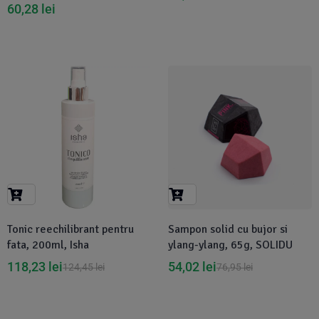
60,28
lei
-5%
-30%
Tonic reechilibrant pentru
Sampon solid cu bujor si
fata, 200ml, Isha
ylang-ylang, 65g, SOLIDU
118,23
lei
54,02
lei
124,45
lei
76,95
lei