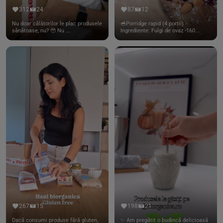
312
24
87
12
Nu doar călătorilor le plac produsele
🥣Porridge rapid (4 portii)
sănătoase, nu? 🥹 Nu ...
Ingrediente: Fulgi de ovaz -160...
267
15
198
21
Dacă consumi produse fără gluten,
✨ Am pregătit o budincă delicioasă