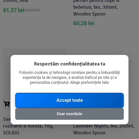
200ml, Isha
parfum pentru copii si
bebelusi, bio, 300ml,
61,37
lei
64,60
lei
Wooden Spoon
60,28
lei
-20%
Disponibil in 1-2 zile
Respectăm confidențialitatea ta
Folosim cookies și tehnologii similare pentru a îmbunătăți
experiența ta de navigare, a analiza traficul pe site și a
personaliza conținutul. Alege preferințele tale:
Accept toate
Doar esențiale
Sampon pentru par gras cu
Gel de dus cu lavanda,
rozmarin si menta, 70g,
Lavender Nights, bio, 200ml,
SOLIDU
Wooden Spoon