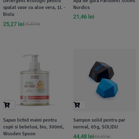
Detergent ecologic pentru
Apa de gura Parodent 300ml
spalat vase cu aloe vera, 1L -
Nordics
Biolu
21,46
lei
25,27
lei
25,40
lei
Sapun lichid maini pentru
Sampon solid pentru par
copii si bebelusi, bio, 300ml,
normal, 65g, SOLIDU
Wooden Spoon
44,48
lei
44,49
lei