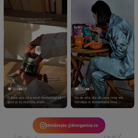
389
28
245
20
Ei bine uite că a venit momentul să
Nu de alta, dar de ceva timp am
gust și eu matcha, eram ...
introdus in alimentatia mea ...
Urmărește @biorganica.ro