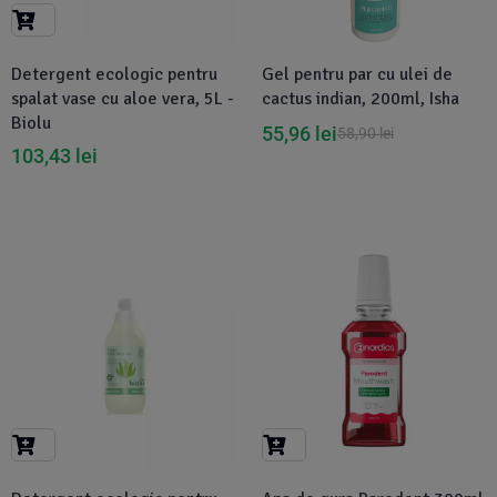
Suplimente Vegetale
(45)
›
👶 Îngrijire Bebe & Copii
Măsline
(14)
(2)
Detergent ecologic pentru
Gel pentru par cu ulei de
Vitamine & Minerale
(30)
spalat vase cu aloe vera, 5L -
cactus indian, 200ml, Isha
Oțet & Fermentație
›
🧴 Îngrijire Personală
(36)
(411)
Biolu
55,96
lei
58,90
lei
103,43
lei
Super Alimente
›
🐕 Animale de Companie
(5)
(6)
›
🏠 Casa & Lifestyle
(340)
-1%