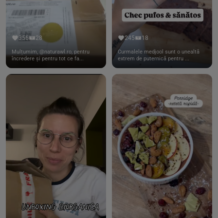
356
28
245
18
Mulțumim, @naturawl.ro, pentru
Curmalele medjool sunt o unealtă
încredere și pentru tot ce fa...
extrem de puternică pentru ...