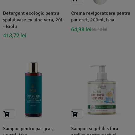
Detergent ecologic pentru
Crema revigoratoare pentru
spalat vase cu aloe vera, 20L
par cret, 200ml, Isha
- Biolu
64,98
lei
68,40
lei
413,72
lei
-5%
Sampon pentru par gras,
Sampon si gel dus fara