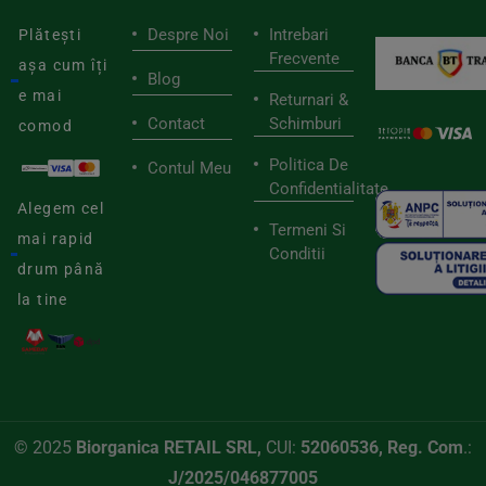
Despre Noi
Intrebari
Plătești
Frecvente
așa cum îți
Blog
e mai
Returnari &
Contact
Schimburi
comod
Politica De
Contul Meu
Confidentialitate
Alegem cel
Termeni Si
mai rapid
Conditii
drum până
la tine
© 2025
Biorganica RETAIL SRL,
CUI:
52060536, Reg. Com
.:
J/2025/046877005