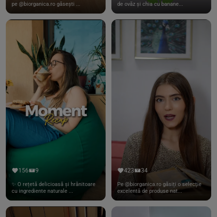
pe @biorganica.ro găsești ...
de ovăz și chia cu banane...
156
9
423
34
✨ O rețetă delicioasă și hrănitoare
Pe @biorganica.ro găsiți o selecție
cu ingrediente naturale ...
excelentă de produse nat...