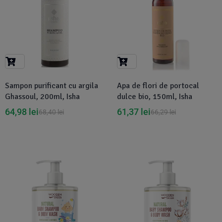
Sampon purificant cu argila
Apa de flori de portocal
Ghassoul, 200ml, Isha
dulce bio, 150ml, Isha
64,98
lei
61,37
lei
68,40
lei
66,29
lei