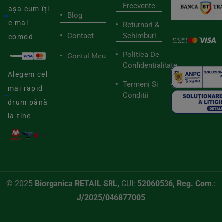
Frecvente
așa cum îți
Blog
e mai
Returnari &
Contact
Schimburi
comod
Politica De
Contul Meu
Confidentialitate
Alegem cel
Termeni Si
mai rapid
Conditii
drum până
la tine
© 2025
Biorganica RETAIL SRL,
CUI:
52060536, Reg. Com
.:
J/2025/046877005