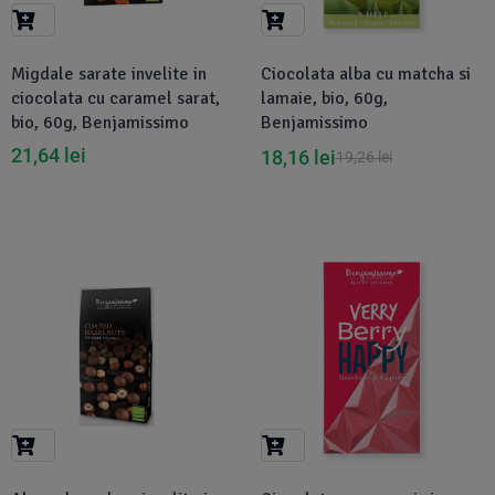
Suplimente Vegetale
(45)
›
👶 Îngrijire Bebe & Copii
Măsline
(14)
(2)
Migdale sarate invelite in
Ciocolata alba cu matcha si
Vitamine & Minerale
(30)
ciocolata cu caramel sarat,
lamaie, bio, 60g,
Oțet & Fermentație
›
🧴 Îngrijire Personală
(36)
(411)
bio, 60g, Benjamissimo
Benjamissimo
21,64
lei
18,16
lei
19,26
lei
Super Alimente
›
🐕 Animale de Companie
(5)
(6)
›
🏠 Casa & Lifestyle
(340)
-6%