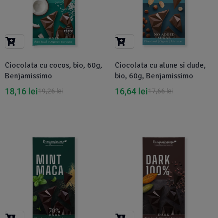
Ciocolata cu cocos, bio, 60g,
Ciocolata cu alune si dude,
Benjamissimo
bio, 60g, Benjamissimo
18,16
lei
16,64
lei
19,26
lei
17,66
lei
-6%
-27%