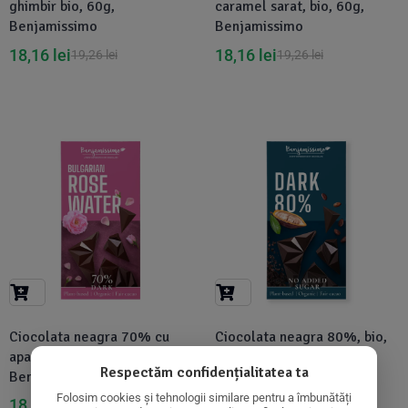
ghimbir bio, 60g,
caramel sarat, bio, 60g,
Benjamissimo
Benjamissimo
18,16
lei
18,16
lei
19,26
lei
19,26
lei
-6%
-27%
Ciocolata neagra 70% cu
Ciocolata neagra 80%, bio,
apa de trandafir, bio, 60g,
60g, Benjamissimo
Respectăm confidențialitatea ta
Benjamissimo
16,64
lei
22,80
lei
Folosim cookies și tehnologii similare pentru a îmbunătăți
18,16
lei
19,26
lei