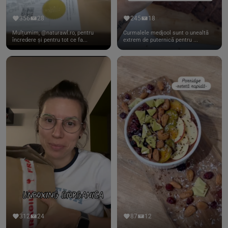
356
28
245
18
Mulțumim, @naturawl.ro, pentru
Curmalele medjool sunt o unealtă
încredere și pentru tot ce fa...
extrem de puternică pentru ...
312
24
87
12