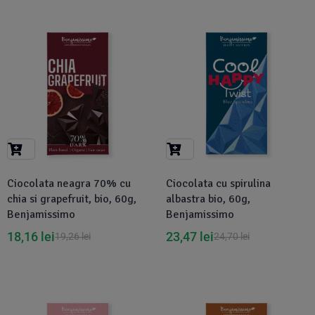
-6%
-5%
Ciocolata neagra 70% cu
Ciocolata cu spirulina
chia si grapefruit, bio, 60g,
albastra bio, 60g,
Benjamissimo
Benjamissimo
18,16
lei
23,47
lei
19,26
lei
24,70
lei
-26%
-6%