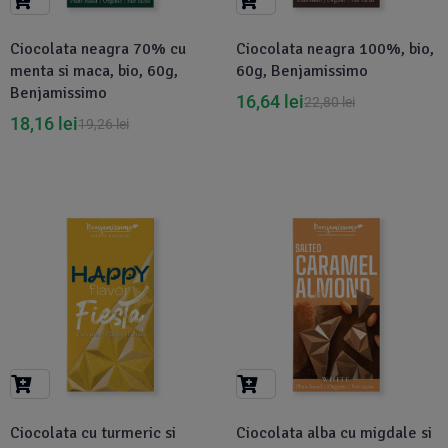
Ciocolata neagra 70% cu
Ciocolata neagra 100%, bio,
menta si maca, bio, 60g,
60g, Benjamissimo
Benjamissimo
16,64
lei
22,80
lei
18,16
lei
19,26
lei
-6%
-6%
Ciocolata cu turmeric si
Ciocolata alba cu migdale si