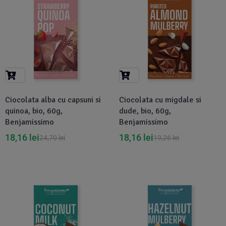
Ciocolata alba cu capsuni si
Ciocolata cu migdale si
quinoa, bio, 60g,
dude, bio, 60g,
Benjamissimo
Benjamissimo
18,16
lei
18,16
lei
24,70
lei
19,26
lei
-6%
-6%