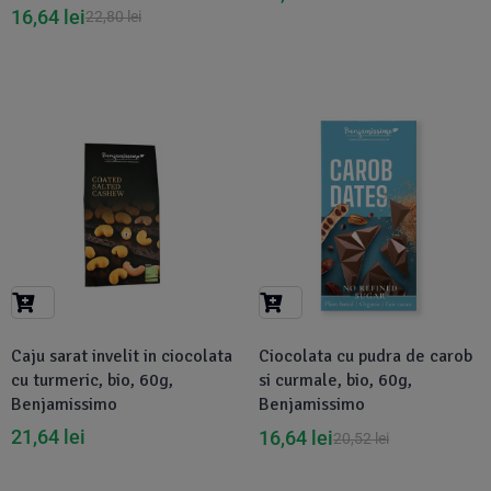
16,64
lei
22,80
lei
-19%
Caju sarat invelit in ciocolata
Ciocolata cu pudra de carob
cu turmeric, bio, 60g,
si curmale, bio, 60g,
Benjamissimo
Benjamissimo
21,64
lei
16,64
lei
20,52
lei