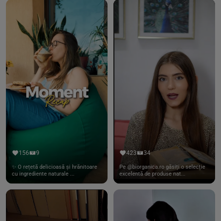
156
9
423
34
✨ O rețetă delicioasă și hrănitoare
Pe @biorganica.ro găsiți o selecție
cu ingrediente naturale ...
excelentă de produse nat...