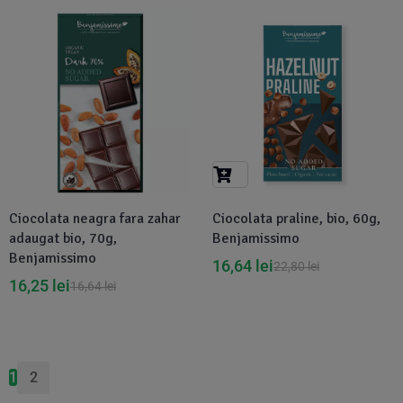
Disponibil in 1-2 zile
-27%
Ciocolata neagra fara zahar
Ciocolata praline, bio, 60g,
adaugat bio, 70g,
Benjamissimo
Benjamissimo
16,64
lei
22,80
lei
16,25
lei
16,64
lei
1
2