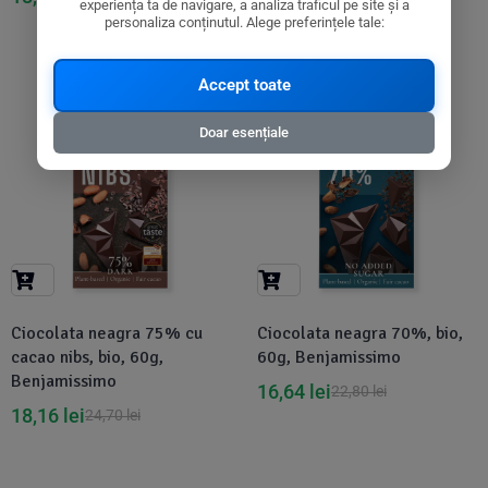
experiența ta de navigare, a analiza traficul pe site și a
personaliza conținutul. Alege preferințele tale:
Accept toate
-26%
-27%
Doar esențiale
Ciocolata neagra 75% cu
Ciocolata neagra 70%, bio,
cacao nibs, bio, 60g,
60g, Benjamissimo
Benjamissimo
16,64
lei
22,80
lei
18,16
lei
24,70
lei