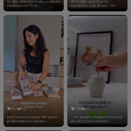
Nu doar călătorilor le plac produsele
🥣Porridge rapid (4 portii)
sănătoase, nu? 🥹 Nu ...
Ingrediente: Fulgi de ovaz -160...
267
15
198
21
Dacă consumi produse fără gluten,
✨ Am pregătit o budincă delicioasă
pe @biorganica.ro găsești ...
de ovăz și chia cu banane...