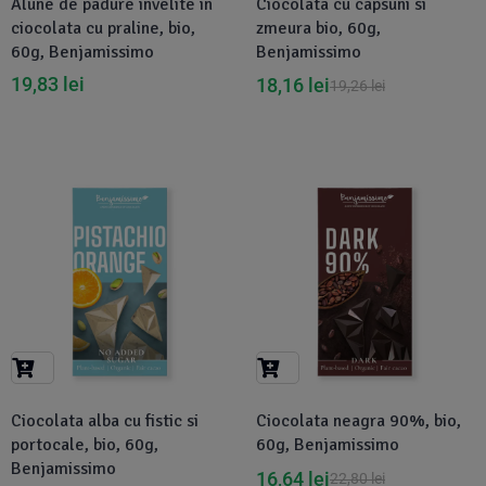
Alune de padure invelite in
Ciocolata cu capsuni si
ciocolata cu praline, bio,
zmeura bio, 60g,
60g, Benjamissimo
Benjamissimo
19,83
lei
18,16
lei
19,26
lei
-27%
-27%
Ciocolata alba cu fistic si
Ciocolata neagra 90%, bio,
portocale, bio, 60g,
60g, Benjamissimo
Benjamissimo
16,64
lei
22,80
lei