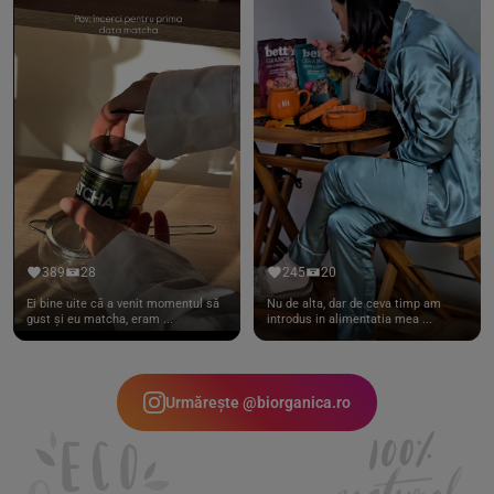
389
28
245
20
Ei bine uite că a venit momentul să
Nu de alta, dar de ceva timp am
gust și eu matcha, eram ...
introdus in alimentatia mea ...
Urmărește @biorganica.ro