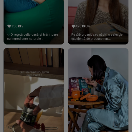
156
9
423
34
✨ O rețetă delicioasă și hrănitoare
Pe @biorganica.ro găsiți o selecție
cu ingrediente naturale ...
excelentă de produse nat...