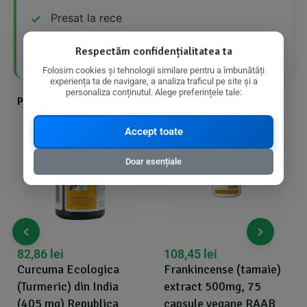
Presat la rece
Fără alte uleiuri adăugate
Respectăm confidențialitatea ta
Folosim cookies și tehnologii similare pentru a îmbunătăți
experiența ta de navigare, a analiza traficul pe site și a
personaliza conținutul. Alege preferințele tale:
Produse din aceeasi categorie cu produsul ales
Accept toate
Doar esențiale
82,86
lei
108,45
lei
Curcuma Ecologica
Frankincense (tamaie)
(Turmeric) din India
extract 500mg, 75
(405 mg) Republica
capsule vegane RAAB