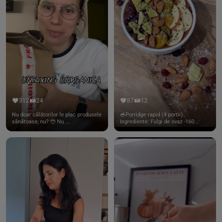
312
24
87
12
Nu doar călătorilor le plac produsele
🥣Porridge rapid (4 portii)
sănătoase, nu? 🥹 Nu ...
Ingrediente: Fulgi de ovaz -160...