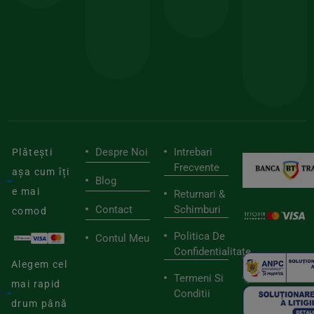
sele
cu
codul
pen
cei
BIOSTART
stilu
mai
tău
buni
de
furnizori
viaț
săn
Despre Noi
Intrebari
Plătești
Frecvente
așa cum îți
Blog
e mai
Returnari &
Contact
Schimburi
comod
Politica De
Contul Meu
Confidentialitate
Alegem cel
Termeni Si
mai rapid
Conditii
drum până