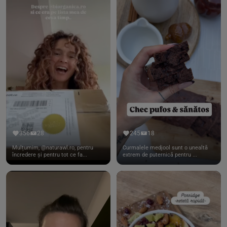
356
28
245
18
Mulțumim, @naturawl.ro, pentru
Curmalele medjool sunt o unealtă
încredere și pentru tot ce fa...
extrem de puternică pentru ...