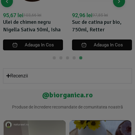
95,67
lei
92,96
lei
103,66
lei
97,85
lei
Ulei de chimen negru
Suc de catina pur bio,
Nigella Sativa 50ml, Isha
750ml, Retter
Adauga In Cos
Adauga In Cos
Recenzii
@biorganica.ro
Produse de încredere recomandate de comunitatea noastră