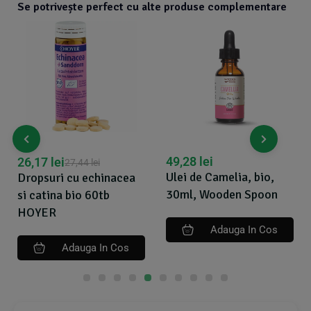
Se potrivește perfect cu alte produse complementare
49,28
lei
26,17
lei
27,44
lei
Ulei de Camelia, bio,
Dropsuri cu echinacea
30ml, Wooden Spoon
si catina bio 60tb
HOYER
Adauga In Cos
Adauga In Cos