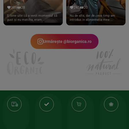
389
28
245
20
Ei bine uite că a venit momentul să
Nu de alta, dar de ceva timp am
gust și eu matcha, eram ...
introdus in alimentatia mea ...
Urmărește @biorganica.ro
Transport
Produse
-35%
10
gratuit
de
la
Or
calitate
prima
valoarea
Cert
comanda
minima
și
Lucrăm
150lei
ate
doar
Foloseste