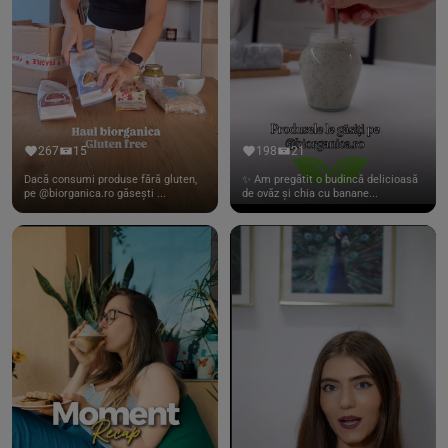
267
15
198
21
Dacă consumi produse fără gluten,
✨ Am pregătit o budincă delicioasă
pe @biorganica.ro găsești ...
de ovăz și chia cu banane...