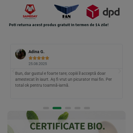
Poti returna acest produs gratuit in termen de 14 zile!
Adina G.





25.08.2025
Bun, dar gustul e foarte tare; copiii îl acceptă doar
A
e
amestecat în iaurt. Aș fi vrut un picurator mai fin. Per
p
total ok pentru toamnă-iarnă.
c
f