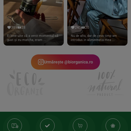
389
28
245
20
Ei bine uite că a venit momentul să
Nu de alta, dar de ceva timp am
gust și eu matcha, eram ...
introdus in alimentatia mea ...
Urmărește @biorganica.ro
Transport
Produse
-35%
10
gratuit
de
la
Or