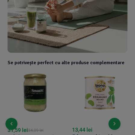
Se potrivește perfect cu alte produse complementare
13,44
lei
31,59
lei
34,09
lei