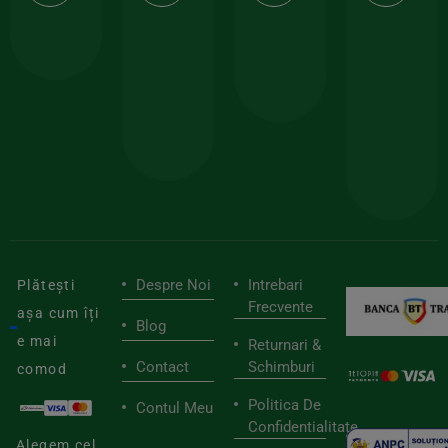
calitate
prima
valoarea
Cert
comanda
minima
și
Lucrăm
150lei
ate
doar
Foloseste
sele
cu
codul
pen
cei
BIOSTART
stilu
mai
tău
buni
de
furnizori
viaț
săn
Despre Noi
Intrebari
Plătești
Frecvente
așa cum îți
Blog
e mai
Returnari &
Contact
Schimburi
comod
Politica De
Contul Meu
Confidentialitate
Alegem cel