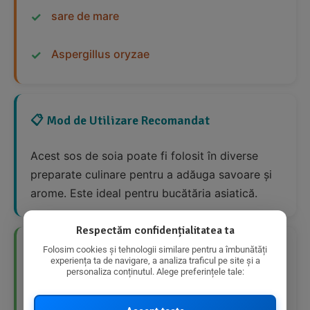
sare de mare
Aspergillus oryzae
📋 Mod de Utilizare Recomandat
Acest sos de soia poate fi folosit în diverse
preparate culinare pentru a adăuga savoare și
arome. Este ideal pentru bucătăria asiatică.
Respectăm confidențialitatea ta
Folosim cookies și tehnologii similare pentru a îmbunătăți
👍 Avantaje Nutriționale
experiența ta de navigare, a analiza traficul pe site și a
personaliza conținutul. Alege preferințele tale:
Produs bio