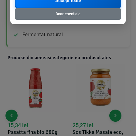
Accept toate
Fără gluten
Doar esențiale
Vegan
Fermentat natural
Produse din aceeasi categorie cu produsul ales
15,34
lei
25,27
lei
Pasatta fina bio 680g
Sos Tikka Masala eco,