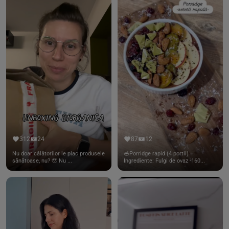
312
24
87
12
Nu doar călătorilor le plac produsele
🥣Porridge rapid (4 portii)
sănătoase, nu? 🥹 Nu ...
Ingrediente: Fulgi de ovaz -160...