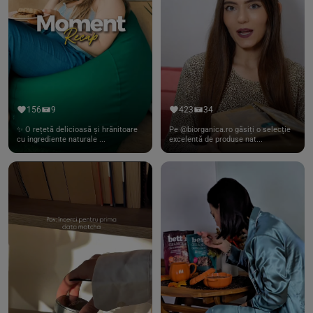
156
9
423
34
✨ O rețetă delicioasă și hrănitoare
Pe @biorganica.ro găsiți o selecție
cu ingrediente naturale ...
excelentă de produse nat...