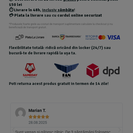
150 lei
⏱️
Livrare în 48h
,
inclusiv
sâmbăta
!
💳
Plata la livrare
sau cu
cardul online securizat
*Produsele foarte grele au costuri de transport suplimentare calculate la checkout și nu
beneficiază de transport gratuit.
Flexibilitate totală: ridică oricând din locker (24/7) sau
bucură-te de livrare rapidă la ușa ta.
Poti returna acest produs gratuit in termen de 14 zile!
Marian T.





28.08.2025
Sunt vegan și gătesc zilnic. De 3 săptămâni folosesc
B