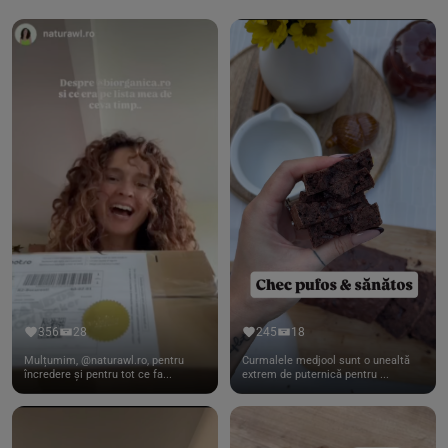
356
28
245
18
Mulțumim, @naturawl.ro, pentru
Curmalele medjool sunt o unealtă
încredere și pentru tot ce fa...
extrem de puternică pentru ...