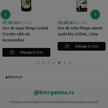
37,00
lei
30,68
lei
38,95
lei
33,15
lei
Sos de soya Shoyu Grand
Sos de soia Shoyu sweet
Cru bio 480 ml,
sushi bio 250ml, Lima
Aromandise
Adauga In Cos
Adauga In Cos
Recenzii
@biorganica.ro
Produse de încredere recomandate de comunitatea noastră