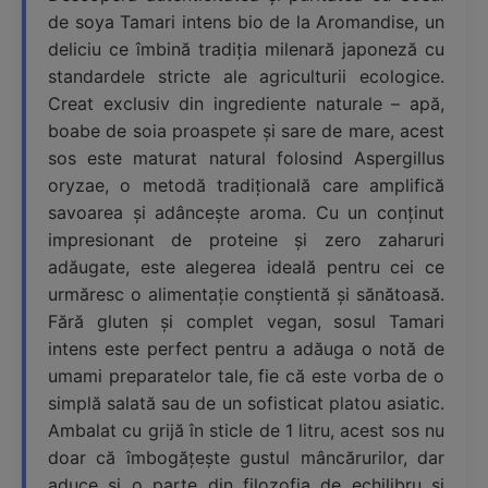
de soya Tamari intens bio de la Aromandise, un
deliciu ce îmbină tradiția milenară japoneză cu
standardele stricte ale agriculturii ecologice.
Creat exclusiv din ingrediente naturale – apă,
boabe de soia proaspete și sare de mare, acest
sos este maturat natural folosind Aspergillus
oryzae, o metodă tradițională care amplifică
savoarea și adâncește aroma. Cu un conținut
impresionant de proteine și zero zaharuri
adăugate, este alegerea ideală pentru cei ce
urmăresc o alimentație conștientă și sănătoasă.
Fără gluten și complet vegan, sosul Tamari
intens este perfect pentru a adăuga o notă de
umami preparatelor tale, fie că este vorba de o
simplă salată sau de un sofisticat platou asiatic.
Ambalat cu grijă în sticle de 1 litru, acest sos nu
doar că îmbogățește gustul mâncărurilor, dar
aduce și o parte din filozofia de echilibru și