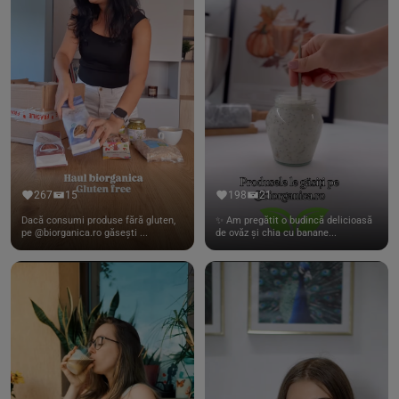
267
15
198
21
Dacă consumi produse fără gluten,
✨ Am pregătit o budincă delicioasă
pe @biorganica.ro găsești ...
de ovăz și chia cu banane...