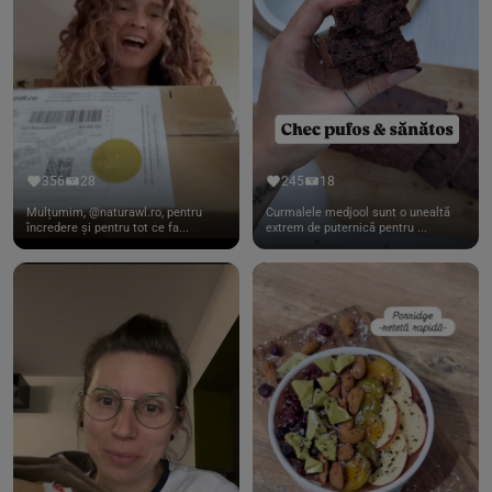
356
28
245
18
Mulțumim, @naturawl.ro, pentru
Curmalele medjool sunt o unealtă
încredere și pentru tot ce fa...
extrem de puternică pentru ...