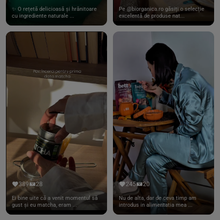
✨ O rețetă delicioasă și hrănitoare
Pe @biorganica.ro găsiți o selecție
cu ingrediente naturale ...
excelentă de produse nat...
389
28
245
20
Ei bine uite că a venit momentul să
Nu de alta, dar de ceva timp am
gust și eu matcha, eram ...
introdus in alimentatia mea ...