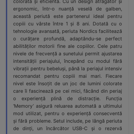
colorată și eficientă. Cu un design atrăgător și
ergonomic, într-o nuanță veselă de galben,
această periută este partenerul ideal pentru
copiii cu vârste între 1 și 8 ani. Dotată cu o
tehnologie avansată, periuta Nordics facilitează
o curățare profundă, adaptându-se perfect
abilităților motorii fine ale copiilor. Cele patru
nivele de frecvență a sunetului permit ajustarea
intensității periajului, începând cu modul fără
vibrații pentru bebeluși, până la periajul intensiv
recomandat pentru copiii mai mari. Fiecare
nivel este însoțit de un joc de lumini colorate
care îi fascinează pe cei mici, făcând din periaj
o experiență plină de distracție. Funcția
‘Memory’ asigură reluarea automată a ultimului
mod utilizat, pentru o experiență consecventă
și fără probleme. Setul include, pe lângă periuta
de dinți, un încărcător USB-C și o rezervă