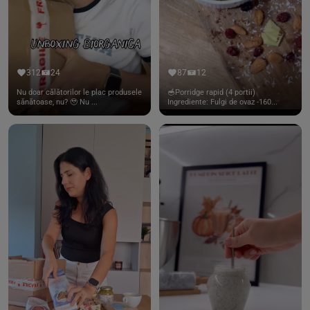
312
24
87
12
Nu doar călătorilor le plac produsele
🥣Porridge rapid (4 portii)
sănătoase, nu? 🥹 Nu ...
Ingrediente: Fulgi de ovaz -160...