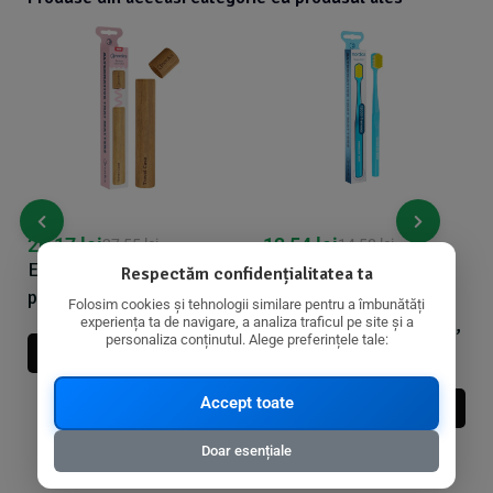
26,17
lei
13,54
lei
27,55
lei
14,58
lei
Etui din bambus pentru
Periuta de dinti adulti
Respectăm confidențialitatea ta
periuta de dinti Nordics
PREMIUM, 12000
Folosim cookies și tehnologii similare pentru a îmbunătăți
filamente, super moale,
experiența ta de navigare, a analiza traficul pe site și a
personaliza conținutul. Alege preferințele tale:
albastru, Nordics
Adauga In Cos
Accept toate
Adauga In Cos
Doar esențiale