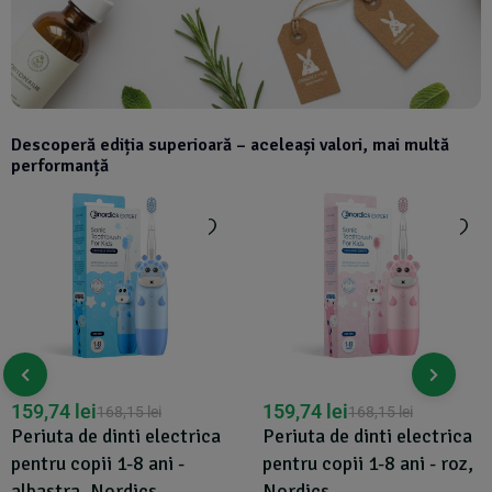
Descoperă ediția superioară – aceleași valori, mai multă
performanță
159,74
lei
159,74
lei
168,15
lei
168,15
lei
Periuta de dinti electrica
Periuta de dinti electrica
pentru copii 1-8 ani -
pentru copii 1-8 ani - roz,
albastra, Nordics
Nordics