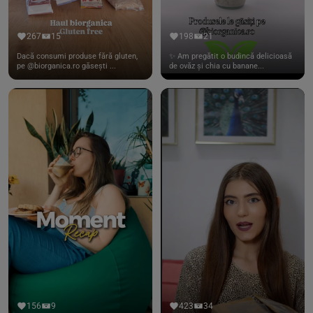
267
15
198
21
Dacă consumi produse fără gluten,
✨ Am pregătit o budincă delicioasă
pe @biorganica.ro găsești ...
de ovăz și chia cu banane...
156
9
423
34