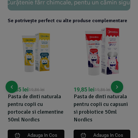
Se potrivește perfect cu alte produse complementare
19,85
lei
19,85
lei
19,86
lei
19,86
lei
Pasta de dinti naturala
Pasta de dinti naturala
pentru copii cu
pentru copii cu capsuni
portocale si clementine
si probiotice 50ml
50ml Nordics
Nordics
Adauga In Cos
Adauga In Cos