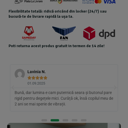
Flexibilitate totală: ridică oricând din locker (24/7) sau
bucură-te de livrare rapidă la ușa ta.
Poti returna acest produs gratuit in termen de 14 zile!
Lavinia N.





01.09.2025
Bună, dar lumina e cam puternică seara și butonul pare
A
l
rigid pentru degețele mici. Curăță ok, însă copilul meu de
s
2 ani se mai sperie de vibrații.
B