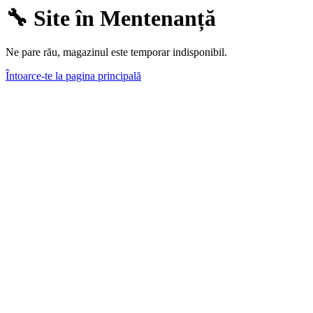
🔧 Site în Mentenanță
Ne pare rău, magazinul este temporar indisponibil.
Întoarce-te la pagina principală