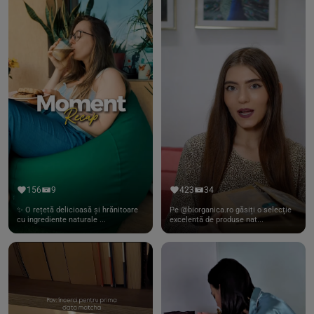
156
9
423
34
✨ O rețetă delicioasă și hrănitoare
Pe @biorganica.ro găsiți o selecție
cu ingrediente naturale ...
excelentă de produse nat...