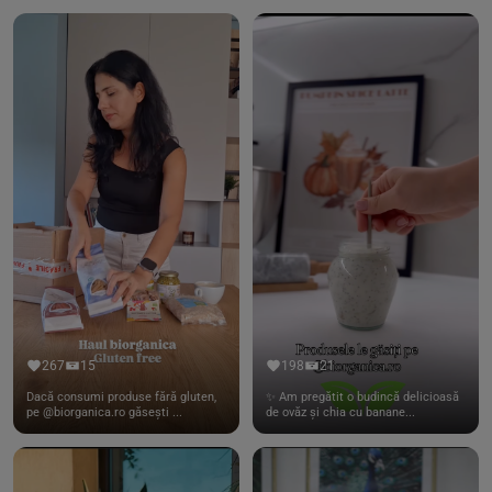
267
15
198
21
Dacă consumi produse fără gluten,
✨ Am pregătit o budincă delicioasă
pe @biorganica.ro găsești ...
de ovăz și chia cu banane...