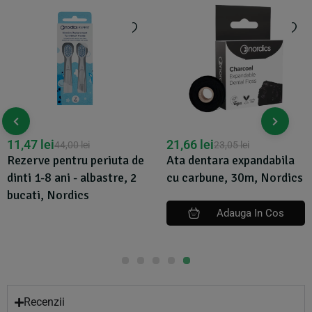
11,47
lei
21,66
lei
44,00
lei
23,05
lei
Rezerve pentru periuta de
Ata dentara expandabila
dinti 1-8 ani - albastre, 2
cu carbune, 30m, Nordics
bucati, Nordics
Adauga In Cos
Recenzii