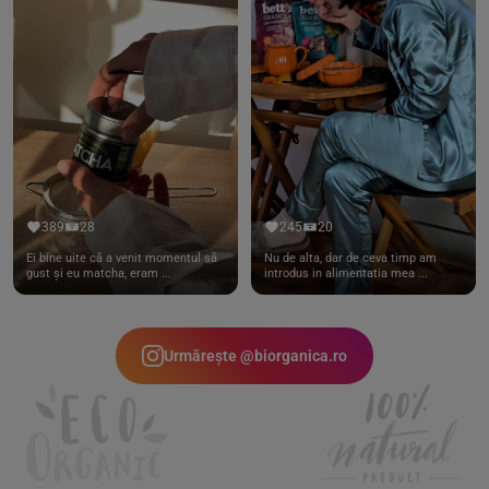
389
28
245
20
Ei bine uite că a venit momentul să
Nu de alta, dar de ceva timp am
gust și eu matcha, eram ...
introdus in alimentatia mea ...
Urmărește @biorganica.ro