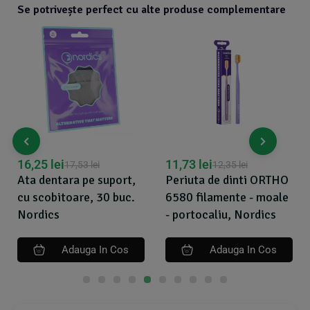
Se potrivește perfect cu alte produse complementare
16,25
lei
11,73
lei
17,53
lei
12,35
lei
Ata dentara pe suport,
Periuta de dinti ORTHO
cu scobitoare, 30 buc.
6580 filamente - moale
Nordics
- portocaliu, Nordics
Adauga In Cos
Adauga In Cos