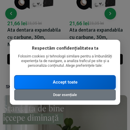
21,66
lei
21,66
lei
23,05
lei
23,05
lei
Ata dentara expandabila
Ata dentara expandabila
cu carbune, 30m,
cu carbune, 30m,
Nordics
Nordics
Respectăm confidențialitatea ta
Folosim cookies și tehnologii similare pentru a îmbunătăți
Adauga In Cos
Adauga In Cos
experiența ta de navigare, a analiza traficul pe site și a
personaliza conținutul. Alege preferințele tale:
Accept toate
SKU:
3800500324432
Doar esențiale