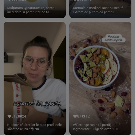
Mulțumim, @naturawl.ro, pentru
Curmalele medjool sunt o unealtă
încredere și pentru tot ce fa...
extrem de puternică pentru ...
312
24
87
12
Nu doar călătorilor le plac produsele
🥣Porridge rapid (4 portii)
sănătoase, nu? 🥹 Nu ...
Ingrediente: Fulgi de ovaz -160...