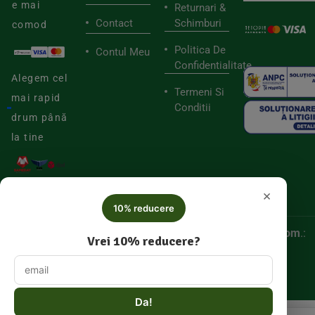
e mai
Returnari &
Contact
Schimburi
comod
Politica De
Contul Meu
Confidentialitate
Alegem cel
Termeni Si
mai rapid
Conditii
drum până
la tine
×
10% reducere
© 2025
Biorganica RETAIL SRL,
CUI:
52060536, Reg. Com
.:
Vrei 10% reducere?
J/2025/046877005
Da!