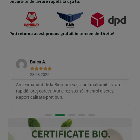
bucură-te de livrare rapidă la ușa ta.
Poti returna acest produs gratuit in termen de 14 zile!
Buica A.





28.08.2025
e
Am comandat de la Biorganica și sunt mulțumit: livrare
A
rapidă, preț corect. Ața e rezistentă, mentol discret.
î
Raport calitate-preț bun.
r