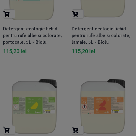
Suplimente Vegetale
(45)
›
👶 Îngrijire Bebe & Copii
Măsline
(14)
(2)
Vitamine & Minerale
(30)
Detergent ecologic lichid
Detergent ecologic lichid
Oțet & Fermentație
›
🧴 Îngrijire Personală
(36)
(411)
pentru rufe albe si colorate,
pentru rufe albe si colorate,
portocale, 5L - Biolu
lamaie, 5L - Biolu
Super Alimente
›
🐕 Animale de Companie
(5)
(6)
115,20
lei
115,20
lei
›
🏠 Casa & Lifestyle
(340)