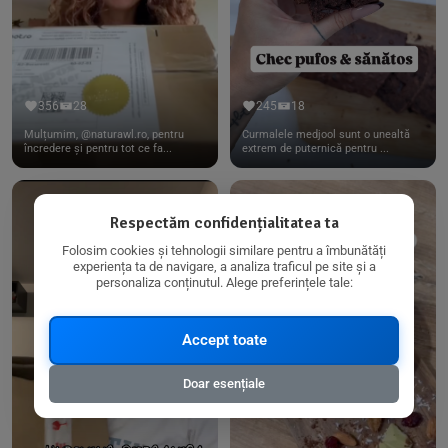
356
28
245
18
Mulțumim, @naturawl.ro, pentru
Curmalele medjool sunt o unealtă
încredere și pentru tot ce fa...
extrem de puternică pentru ...
Respectăm confidențialitatea ta
Folosim cookies și tehnologii similare pentru a îmbunătăți
experiența ta de navigare, a analiza traficul pe site și a
personaliza conținutul. Alege preferințele tale:
Accept toate
Doar esențiale