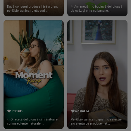
Dacă consumi produse fără gluten,
✨ Am pregătit o budincă delicioasă
pe @biorganica.ro găsești ...
de ovăz și chia cu banane...
156
9
423
34
✨ O rețetă delicioasă și hrănitoare
Pe @biorganica.ro găsiți o selecție
cu ingrediente naturale ...
excelentă de produse nat...