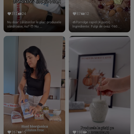
312
24
87
12
Nu doar călătorilor le plac produsele
🥣Porridge rapid (4 portii)
sănătoase, nu? 🥹 Nu ...
Ingrediente: Fulgi de ovaz -160...
267
15
198
21