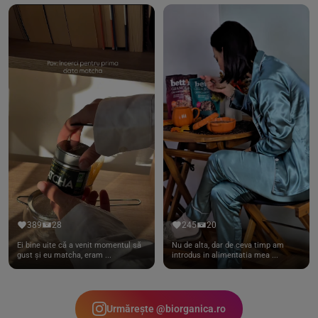
389
28
245
20
Ei bine uite că a venit momentul să
Nu de alta, dar de ceva timp am
gust și eu matcha, eram ...
introdus in alimentatia mea ...
Urmărește @biorganica.ro