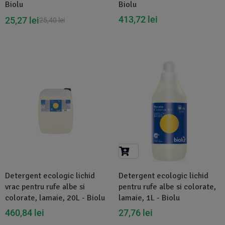
Biolu
Biolu
413,72
lei
25,27
lei
25,40
lei
Disponibil in 1-2 zile
Detergent ecologic lichid
Detergent ecologic lichid
vrac pentru rufe albe si
pentru rufe albe si colorate,
colorate, lamaie, 20L - Biolu
lamaie, 1L - Biolu
460,84
lei
27,76
lei