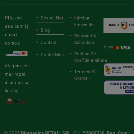
Despre Noi
Intrebari
Plătești
Frecvente
așa cum îți
Blog
e mai
Returnari &
Contact
Schimburi
comod
Politica De
Contul Meu
Confidentialitate
Alegem cel
Termeni Si
mai rapid
Conditii
drum până
la tine
© 2025
Biorganica RETAIL SRL,
CUI:
52060536, Reg. Com
.: