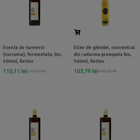
Esenta de turmeric
Elixir de ghimbir, concentrat
(curcuma), fermentata, bio,
din radacina proaspata bio,
500ml, Retter
500ml, Retter
110,11
lei
103,79
lei
115,90
lei
109,25
lei
-5%
-5%