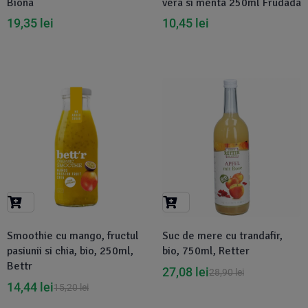
Biona
vera si menta 250ml Frudada
19,35
lei
10,45
lei
-5%
-6%
Smoothie cu mango, fructul
Suc de mere cu trandafir,
pasiunii si chia, bio, 250ml,
bio, 750ml, Retter
Bettr
27,08
lei
28,90
lei
14,44
lei
15,20
lei