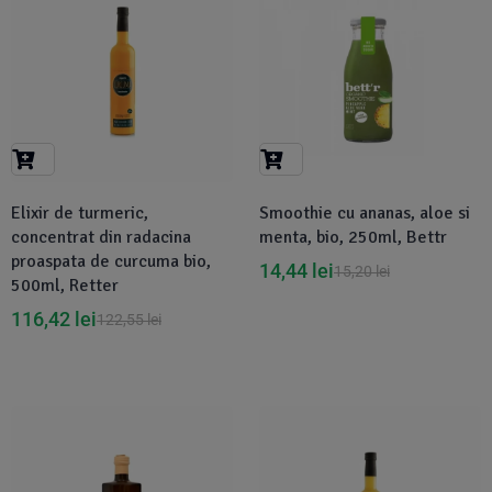
Elixir de turmeric,
Smoothie cu ananas, aloe si
concentrat din radacina
menta, bio, 250ml, Bettr
proaspata de curcuma bio,
14,44
lei
15,20
lei
500ml, Retter
116,42
lei
122,55
lei
Disponibil in 1-2 zile
-5%