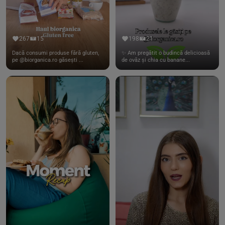
267
15
198
21
Dacă consumi produse fără gluten,
✨ Am pregătit o budincă delicioasă
pe @biorganica.ro găsești ...
de ovăz și chia cu banane...