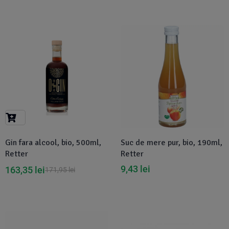
-5%
Disponibil in 1-2 zile
Gin fara alcool, bio, 500ml,
Suc de mere pur, bio, 190ml,
Retter
Retter
9,43
lei
163,35
lei
171,95
lei
-5%
-5%