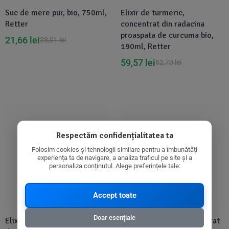
Suc de mere pur, bio, 750ml,
Elixir de turmeric,
Retter
concentrat din radacina
proaspata de curcuma bio,
21,66
lei
23,01
lei
190ml, Retter
59,57
lei
62,70
lei
Disponibil in 1-2 zile
Disponibil in 1-2 zile
Respectăm confidențialitatea ta
Folosim cookies și tehnologii similare pentru a îmbunătăți
experiența ta de navigare, a analiza traficul pe site și a
personaliza conținutul. Alege preferințele tale:
Accept toate
Doar esențiale
Elixir de ghimbir, concentrat
Elixir de canepa, concentrat