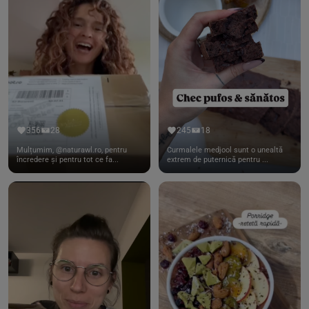
356
28
245
18
Mulțumim, @naturawl.ro, pentru
Curmalele medjool sunt o unealtă
încredere și pentru tot ce fa...
extrem de puternică pentru ...