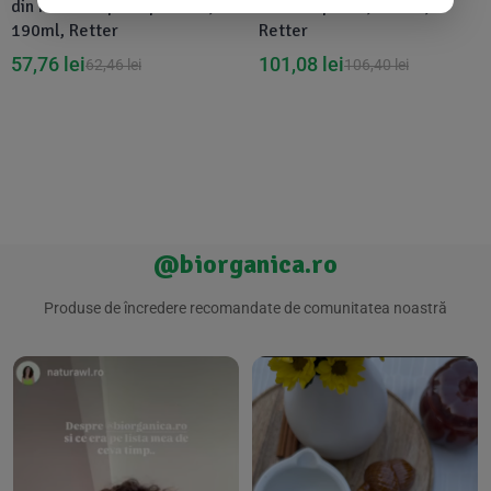
din radacina proaspata bio,
din canepa bio, 500ml,
190ml, Retter
Retter
57,76
lei
101,08
lei
62,46
lei
106,40
lei
@biorganica.ro
Produse de încredere recomandate de comunitatea noastră