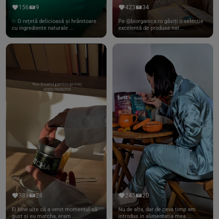
156
9
423
34
✨ O rețetă delicioasă și hrănitoare
Pe @biorganica.ro găsiți o selecție
cu ingrediente naturale ...
excelentă de produse nat...
389
28
245
20
Ei bine uite că a venit momentul să
Nu de alta, dar de ceva timp am
gust și eu matcha, eram ...
introdus in alimentatia mea ...