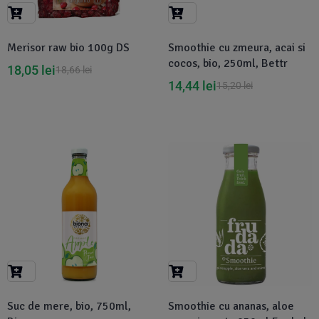
Suplimente Vegetale
(45)
›
👶 Îngrijire Bebe & Copii
Măsline
(14)
(2)
Merisor raw bio 100g DS
Smoothie cu zmeura, acai si
Vitamine & Minerale
(30)
cocos, bio, 250ml, Bettr
18,05
lei
18,66
lei
Oțet & Fermentație
›
🧴 Îngrijire Personală
(36)
(411)
14,44
lei
15,20
lei
Super Alimente
›
🐕 Animale de Companie
(5)
(6)
›
🏠 Casa & Lifestyle
(340)
Suc de mere, bio, 750ml,
Smoothie cu ananas, aloe