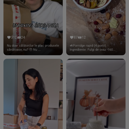
312
24
87
12
Nu doar călătorilor le plac produsele
🥣Porridge rapid (4 portii)
sănătoase, nu? 🥹 Nu ...
Ingrediente: Fulgi de ovaz -160...