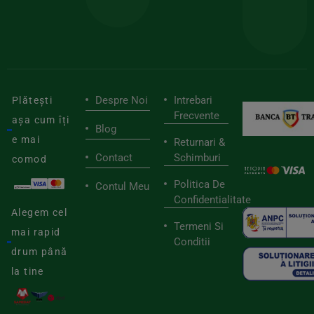
de
furnizori
viaț
săn
Despre Noi
Intrebari
Plătești
Frecvente
așa cum îți
Blog
e mai
Returnari &
Contact
Schimburi
comod
Politica De
Contul Meu
Confidentialitate
Alegem cel
Termeni Si
mai rapid
Conditii
drum până
la tine