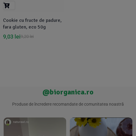
Suplimente Vegetale
(45)
›
👶 Îngrijire Bebe & Copii
Măsline
(14)
(2)
Cookie cu fructe de padure,
Vitamine & Minerale
(30)
fara gluten, eco 50g
Oțet & Fermentație
›
🧴 Îngrijire Personală
(36)
(411)
9,03
lei
9,20
lei
Super Alimente
›
🐕 Animale de Companie
(5)
(6)
›
🏠 Casa & Lifestyle
(340)
@biorganica.ro
Produse de încredere recomandate de comunitatea noastră