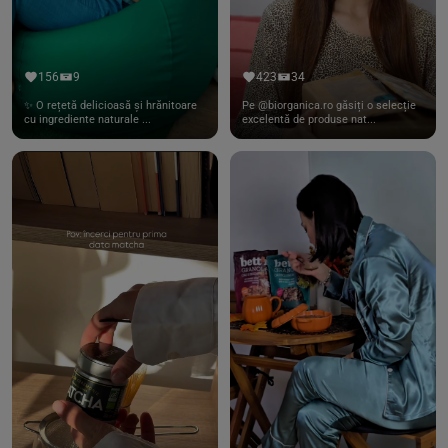
156
9
423
34
✨ O rețetă delicioasă și hrănitoare
Pe @biorganica.ro găsiți o selecție
cu ingrediente naturale ...
excelentă de produse nat...