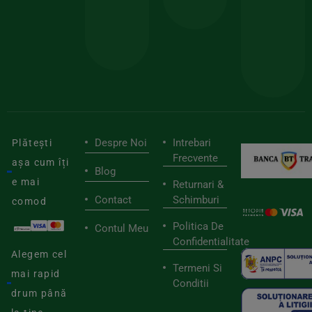
pen
cei
BIOSTART
stilu
mai
tău
buni
de
furnizori
viaț
săn
Despre Noi
Intrebari
Plătești
Frecvente
așa cum îți
Blog
e mai
Returnari &
Contact
Schimburi
comod
Politica De
Contul Meu
Confidentialitate
Alegem cel
Termeni Si
mai rapid
Conditii
drum până