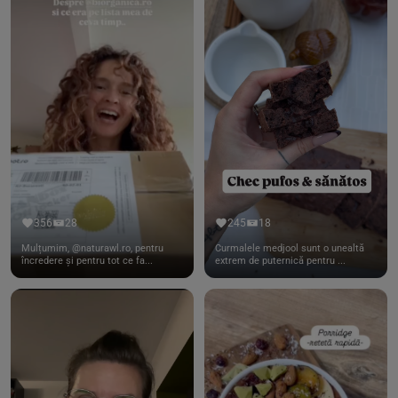
356
28
245
18
Mulțumim, @naturawl.ro, pentru
Curmalele medjool sunt o unealtă
încredere și pentru tot ce fa...
extrem de puternică pentru ...