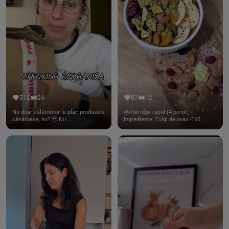
312
24
87
12
Nu doar călătorilor le plac produsele
🥣Porridge rapid (4 portii)
sănătoase, nu? 🥹 Nu ...
Ingrediente: Fulgi de ovaz -160...