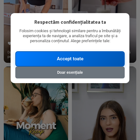
Respectăm confidențialitatea ta
Folosim cookies și tehnologii similare pentru a îmbunătăți
experiența ta de navigare, a analiza traficul pe site și a
personaliza conținutul. Alege preferințele tale:
267
15
198
21
Dacă consumi produse fără gluten,
✨ Am pregătit o budincă delicioasă
pe @biorganica.ro găsești ...
de ovăz și chia cu banane...
Accept toate
Doar esențiale