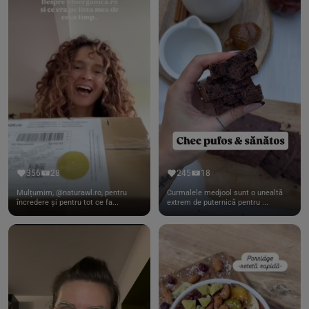
356
28
245
18
Mulțumim, @naturawl.ro, pentru
Curmalele medjool sunt o unealtă
încredere și pentru tot ce fa...
extrem de puternică pentru ...