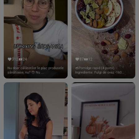
312
24
87
12
Nu doar călătorilor le plac produsele
🥣Porridge rapid (4 portii)
sănătoase, nu? 🥹 Nu ...
Ingrediente: Fulgi de ovaz -160...