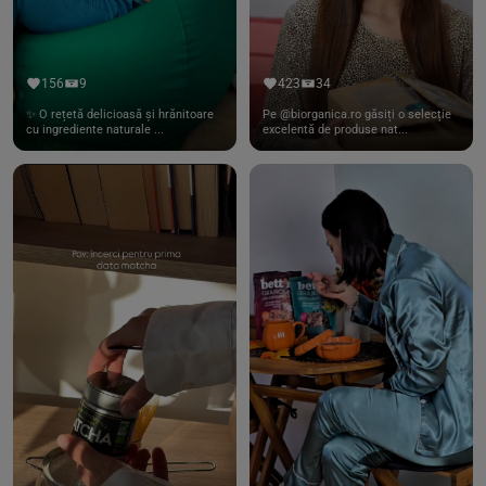
156
9
423
34
✨ O rețetă delicioasă și hrănitoare
Pe @biorganica.ro găsiți o selecție
cu ingrediente naturale ...
excelentă de produse nat...