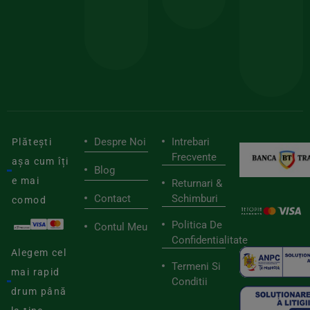
pen
cei
BIOSTART
stilu
mai
tău
buni
de
furnizori
viaț
săn
Despre Noi
Intrebari
Plătești
Frecvente
așa cum îți
Blog
e mai
Returnari &
Contact
Schimburi
comod
Politica De
Contul Meu
Confidentialitate
Alegem cel
Termeni Si
mai rapid
Conditii
drum până