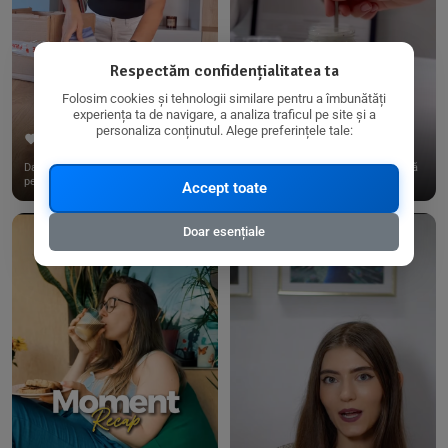
Respectăm confidențialitatea ta
Folosim cookies și tehnologii similare pentru a îmbunătăți
experiența ta de navigare, a analiza traficul pe site și a
personaliza conținutul. Alege preferințele tale:
267
15
198
21
Dacă consumi produse fără gluten,
✨ Am pregătit o budincă delicioasă
pe @biorganica.ro găsești ...
de ovăz și chia cu banane...
Accept toate
Doar esențiale