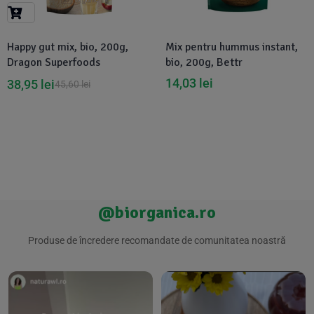
Suplimente Vegetale
(45)
›
👶 Îngrijire Bebe & Copii
Măsline
(14)
(2)
Happy gut mix, bio, 200g,
Mix pentru hummus instant,
Vitamine & Minerale
(30)
Dragon Superfoods
bio, 200g, Bettr
Oțet & Fermentație
›
🧴 Îngrijire Personală
(36)
(411)
14,03
lei
38,95
lei
45,60
lei
Super Alimente
›
🐕 Animale de Companie
(5)
(6)
›
🏠 Casa & Lifestyle
(340)
@biorganica.ro
Produse de încredere recomandate de comunitatea noastră