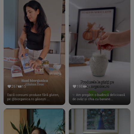
267
15
198
21
Dacă consumi produse fără gluten,
✨ Am pregătit o budincă delicioasă
pe @biorganica.ro găsești ...
de ovăz și chia cu banane...