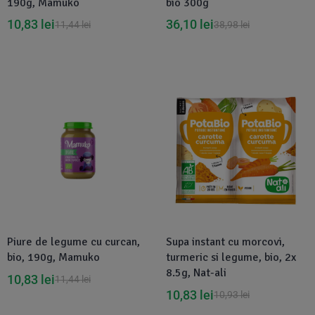
190g, Mamuko
bio 300g
10,83
lei
36,10
lei
11,44
lei
38,98
lei
Disponibil in 1-2 zile
Disponibil in 1-2 zile
Piure de legume cu curcan,
Supa instant cu morcovi,
bio, 190g, Mamuko
turmeric si legume, bio, 2x
8.5g, Nat-ali
10,83
lei
11,44
lei
10,83
lei
10,93
lei