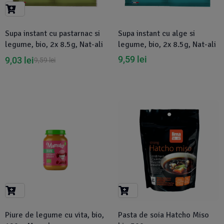
Suplimente Vegetale
(45)
›
👶 Îngrijire Bebe & Copii
Măsline
(14)
(2)
Supa instant cu pastarnac si
Supa instant cu alge si
Vitamine & Minerale
(30)
legume, bio, 2x 8.5g, Nat-ali
legume, bio, 2x 8.5g, Nat-ali
Oțet & Fermentație
›
🧴 Îngrijire Personală
(36)
(411)
9,59
lei
9,03
lei
9,59
lei
Super Alimente
›
🐕 Animale de Companie
(5)
(6)
›
🏠 Casa & Lifestyle
(340)
-5%
-7%
Piure de legume cu vita, bio,
Pasta de soia Hatcho Miso