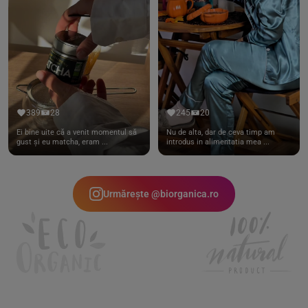
389
28
245
20
Ei bine uite că a venit momentul să
Nu de alta, dar de ceva timp am
gust și eu matcha, eram ...
introdus in alimentatia mea ...
Urmărește @biorganica.ro