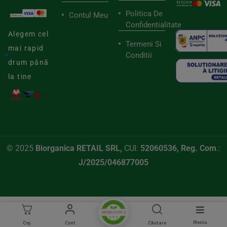
Politica De
Contul Meu
Confidentialitate
Alegem cel
Termeni Si
mai rapid
Conditii
drum până
la tine
© 2025
Biorganica RETAIL SRL,
CUI:
52060536, Reg. Com
.:
J/2025/046877005
Meniu
Coș
Cont
Căutare