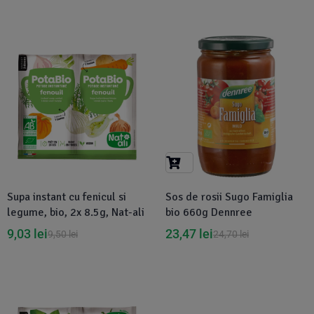
Disponibil in 1-2 zile
-5%
Supa instant cu fenicul si
Sos de rosii Sugo Famiglia
legume, bio, 2x 8.5g, Nat-ali
bio 660g Dennree
9,03
lei
23,47
lei
9,50
lei
24,70
lei
Disponibil in 1-2 zile