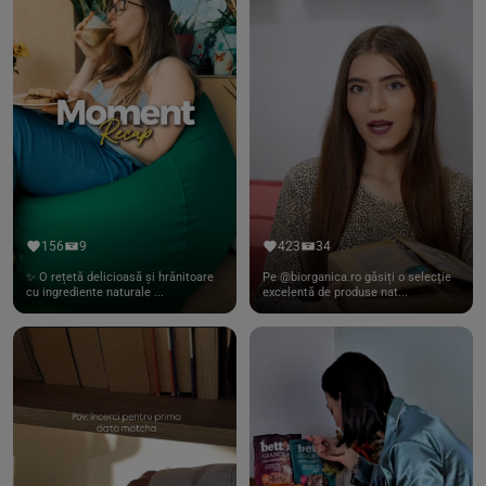
156
9
423
34
✨ O rețetă delicioasă și hrănitoare
Pe @biorganica.ro găsiți o selecție
cu ingrediente naturale ...
excelentă de produse nat...