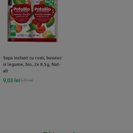
Supa instant cu rosii, busuioc
si legume, bio, 2x 8.5g, Nat-
ali
9,03
lei
9,59
lei