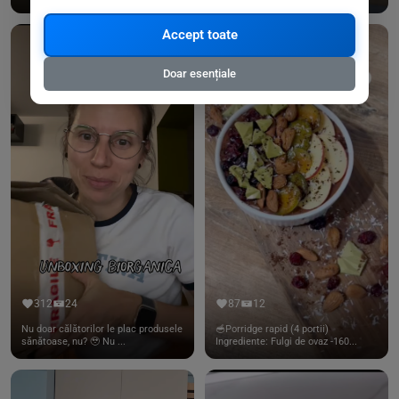
Accept toate
Doar esențiale
312
24
87
12
Nu doar călătorilor le plac produsele
🥣Porridge rapid (4 portii)
sănătoase, nu? 🥹 Nu ...
Ingrediente: Fulgi de ovaz -160...