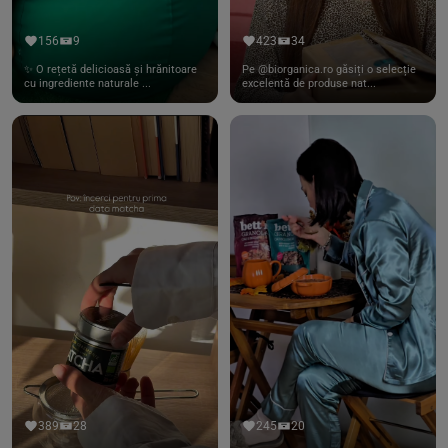
156
9
423
34
✨ O rețetă delicioasă și hrănitoare
Pe @biorganica.ro găsiți o selecție
cu ingrediente naturale ...
excelentă de produse nat...
389
28
245
20