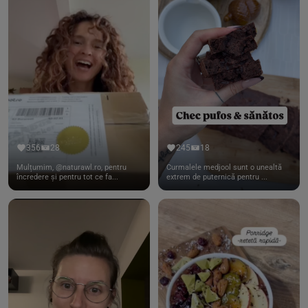
356
28
245
18
Mulțumim, @naturawl.ro, pentru
Curmalele medjool sunt o unealtă
încredere și pentru tot ce fa...
extrem de puternică pentru ...