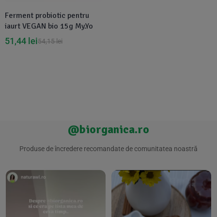
Ferment probiotic pentru
iaurt VEGAN bio 15g My.Yo
51,44
lei
54,15
lei
@biorganica.ro
Produse de încredere recomandate de comunitatea noastră