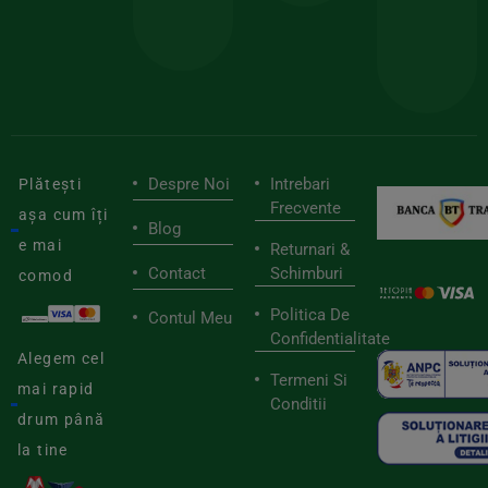
mai
tău
buni
de
furnizori
viaț
săn
Despre Noi
Intrebari
Plătești
Frecvente
așa cum îți
Blog
e mai
Returnari &
Contact
Schimburi
comod
Politica De
Contul Meu
Confidentialitate
Alegem cel
Termeni Si
mai rapid
Conditii
drum până
la tine