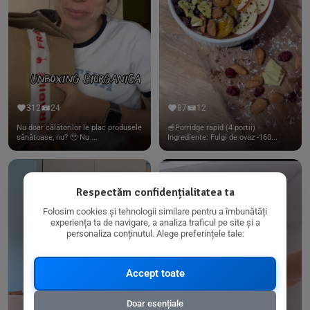
312
24
87
12
Nu doar călătorilor le plac produsele
🥣Porridge rapid (4 portii)
sănătoase, nu? 🥹 Nu ...
Ingrediente: Fulgi de ovaz -160...
Respectăm confidențialitatea ta
Folosim cookies și tehnologii similare pentru a îmbunătăți
experiența ta de navigare, a analiza traficul pe site și a
personaliza conținutul. Alege preferințele tale:
Accept toate
Doar esențiale