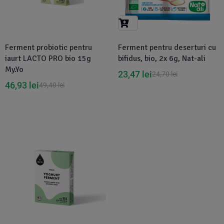
Suplimente Vegetale
(45)
›
👶 Îngrijire Bebe & Copii
Măsline
(14)
(2)
Vitamine & Minerale
(30)
Ferment probiotic pentru
Ferment pentru deserturi cu
Oțet & Fermentație
›
🧴 Îngrijire Personală
(36)
(411)
iaurt LACTO PRO bio 15g
bifidus, bio, 2x 6g, Nat-ali
My.Yo
23,47
lei
24,70
lei
Super Alimente
›
🐕 Animale de Companie
(5)
(6)
46,93
lei
49,40
lei
›
🏠 Casa & Lifestyle
(340)
Disponibil in 1-2 zile