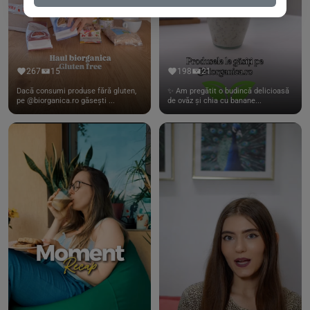
267
15
198
21
Dacă consumi produse fără gluten,
✨ Am pregătit o budincă delicioasă
pe @biorganica.ro găsești ...
de ovăz și chia cu banane...