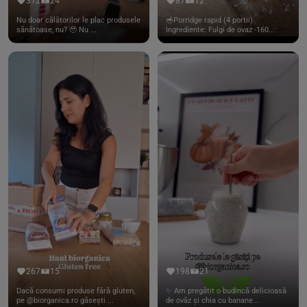
312
24
87
12
Nu doar călătorilor le plac produsele
🥣Porridge rapid (4 portii)
sănătoase, nu? 🥹 Nu ...
Ingrediente: Fulgi de ovaz -160...
267
15
198
21
Dacă consumi produse fără gluten,
✨ Am pregătit o budincă delicioasă
pe @biorganica.ro găsești ...
de ovăz și chia cu banane...