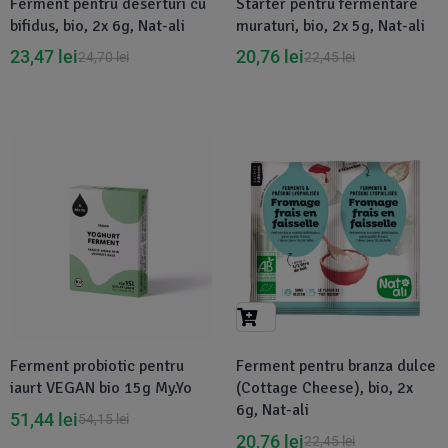
Ferment pentru deserturi cu
Starter pentru fermentare
bifidus, bio, 2x 6g, Nat-ali
muraturi, bio, 2x 5g, Nat-ali
23,47
lei
20,76
lei
24,70
lei
22,45
lei
Disponibil in 1-2 zile
-8%
Ferment probiotic pentru
Ferment pentru branza dulce
iaurt VEGAN bio 15g My.Yo
(Cottage Cheese), bio, 2x
6g, Nat-ali
51,44
lei
54,15
lei
20,76
lei
22,45
lei