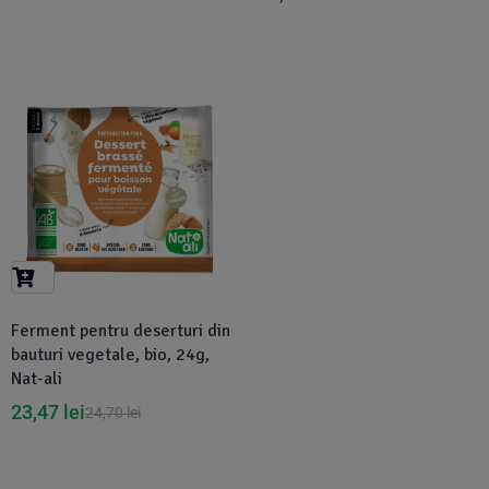
-5%
Ferment pentru deserturi din
bauturi vegetale, bio, 24g,
Nat-ali
23,47
lei
24,70
lei