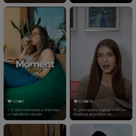
156
9
423
34
✨ O rețetă delicioasă și hrănitoare
Pe @biorganica.ro găsiți o selecție
cu ingrediente naturale ...
excelentă de produse nat...