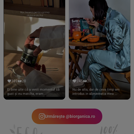
389
28
245
20
Ei bine uite că a venit momentul să
Nu de alta, dar de ceva timp am
gust și eu matcha, eram ...
introdus in alimentatia mea ...
Urmărește @biorganica.ro