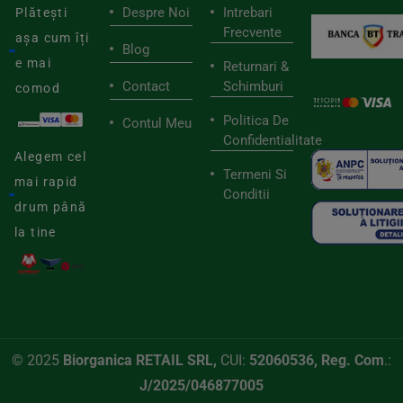
Despre Noi
Intrebari
Plătești
Frecvente
așa cum îți
Blog
e mai
Returnari &
Contact
Schimburi
comod
Politica De
Contul Meu
Confidentialitate
Alegem cel
Termeni Si
mai rapid
Conditii
drum până
la tine
© 2025
Biorganica RETAIL SRL,
CUI:
52060536, Reg. Com
.:
J/2025/046877005