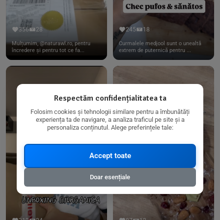
356
28
245
18
Mulțumim, @naturawl.ro, pentru
Curmalele medjool sunt o unealtă
încredere și pentru tot ce fa...
extrem de puternică pentru ...
Respectăm confidențialitatea ta
Folosim cookies și tehnologii similare pentru a îmbunătăți
experiența ta de navigare, a analiza traficul pe site și a
personaliza conținutul. Alege preferințele tale:
Accept toate
Doar esențiale