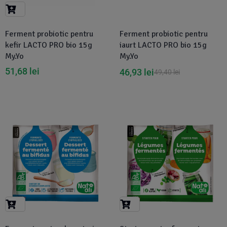
Suplimente Vegetale
(45)
›
👶 Îngrijire Bebe & Copii
Măsline
(14)
(2)
Ferment probiotic pentru
Ferment probiotic pentru
Vitamine & Minerale
(30)
kefir LACTO PRO bio 15g
iaurt LACTO PRO bio 15g
Oțet & Fermentație
›
🧴 Îngrijire Personală
(36)
(411)
My.Yo
My.Yo
51,68
lei
46,93
lei
49,40
lei
Super Alimente
›
🐕 Animale de Companie
(5)
(6)
›
🏠 Casa & Lifestyle
(340)
-5%
-8%