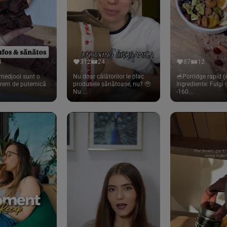
8
312
24
87
12
medjool sunt o
Nu doar călătorilor le plac
🥣Porridge rapid (4
trem de puternică
produsele sănătoase, nu? 🥹
Ingrediente: Fulgi
Nu ...
-160...