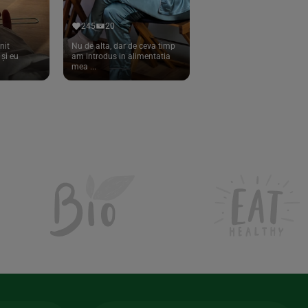
245
20
nit
Nu de alta, dar de ceva timp
și eu
am introdus in alimentatia
mea ...