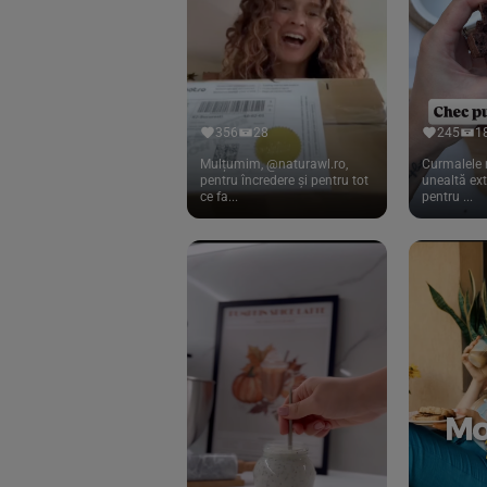
Cook
(83)
Davert
(15)
Dennree
(77)
Dr. Goerg
(19)
356
28
245
1
Dr.Soda
(13)
Mulțumim, @naturawl.ro,
Curmalele 
pentru încredere și pentru tot
unealtă ex
ce fa...
pentru ...
Dragon Superfoods
(75)
ECOS
(13)
Eliah Sahil
(41)
Florasca
(1)
Frudada
(4)
Germline
(37)
Green Bliss
(23)
GreenOrganics
(17)