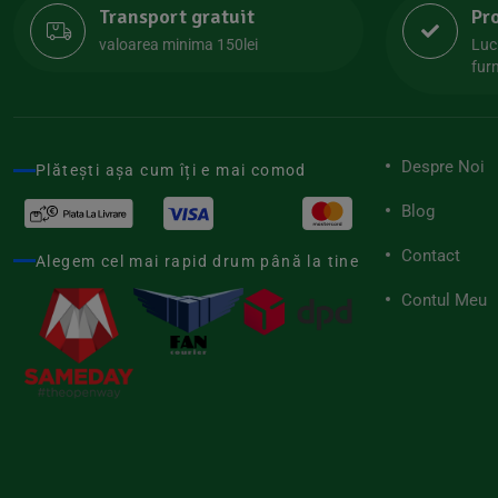
Transport gratuit
Pr
Lipolife
(13)
valoarea minima 150lei
Luc
Lotao
furn
(13)
Mamuko
(24)
Marchesato
(19)
Despre Noi
Plătești așa cum îți e mai comod
Me Luna
(4)
Blog
Medihemp
(16)
Contact
Meybona
Alegem cel mai rapid drum până la tine
(17)
Mix Brands
Contul Meu
(5)
Morel et Le Chantoux
(22)
Mr.Soda
(7)
My.Yo
(3)
Nat-ali
(71)
Naturgold
(2)