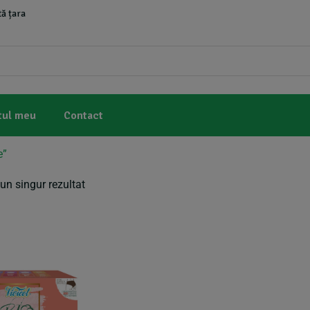
ă țara
tul meu
Contact
e”
un singur rezultat