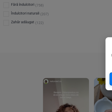
Bio Planete
(13)
Vitamina D
Fără îndulcitori
(5)
(758)
Bio Today
(21)
Îndulcitori naturali
(207)
Bioca
(4)
Zahăr adăugat
(122)
Bioenergie
(6)
Biolu
(59)
RESETEAZA FILTRELE
Biona
(201)
Biopuro
(25)
Biorganik
(8)
Birkengold
(34)
Bonsan
(1)
Chicza
(4)
Clarification
(5)
Cloud Nine Factory
(5)