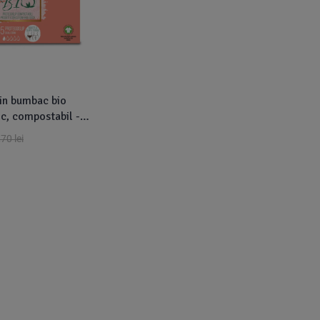
din bumbac bio
c, compostabil -
35 buc ) - VIVICOT
,70
lei