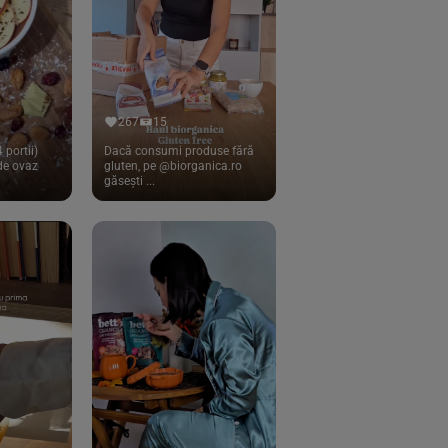
267
15
 portii)
Dacă consumi produse fără
 de ovaz
gluten, pe @biorganica.ro
găsești ...