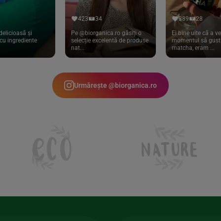
423
34
389
28
delicioasă și
Pe @biorganica.ro găsiți o
Ei bine uite că a ve
cu ingrediente
selecție excelentă de produse
momentul să gust 
nat...
matcha, eram ...
Urmărește @biorganica.ro