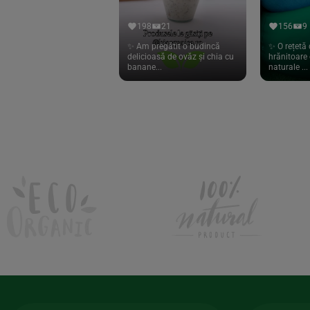
Hari Tea
(9)
198
21
156
9
Higher Living
(10)
✨ Am pregătit o budincă
✨ O rețetă 
delicioasă de ovăz și chia cu
hrănitoare 
Hoyer
(20)
banane...
naturale ...
If You Care
(27)
Isha
(56)
Kanne Brottrunk
(1)
Kluuk
(6)
Kombucha Life
(8)
Kookie Cat
(13)
Kulau
(4)
Lexen
(1)
Lifefood
(39)
Lima
(69)