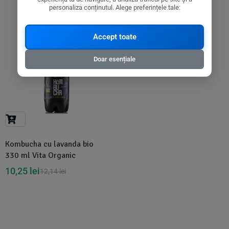
personaliza conținutul. Alege preferințele tale:
Accept toate
-16%
Doar esențiale
Kombucha cu lavanda bio
330 ml Vita Organic
10,25
lei
12,14
lei