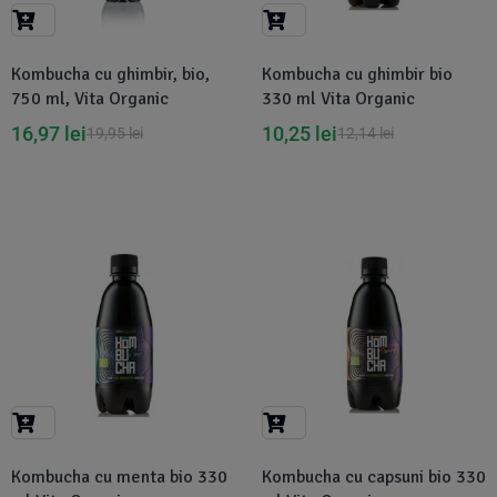
Suplimente Vegetale
(45)
›
👶 Îngrijire Bebe & Copii
Măsline
(14)
(2)
Kombucha cu ghimbir, bio,
Kombucha cu ghimbir bio
Vitamine & Minerale
(30)
750 ml, Vita Organic
330 ml Vita Organic
Oțet & Fermentație
›
🧴 Îngrijire Personală
(36)
(411)
16,97
lei
10,25
lei
19,95
lei
12,14
lei
Super Alimente
›
🐕 Animale de Companie
(5)
(6)
›
🏠 Casa & Lifestyle
(340)
-16%
-16%
Kombucha cu menta bio 330
Kombucha cu capsuni bio 330