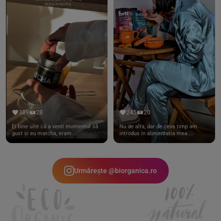
389
28
245
20
Ei bine uite că a venit momentul să
Nu de alta, dar de ceva timp am
gust și eu matcha, eram ...
introdus in alimentatia mea ...
Urmărește @biorganica.ro