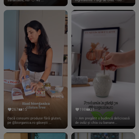
sănătoase, nu? 🥹 Nu ...
Ingrediente: Fulgi de ovaz -160...
267
15
198
21
Dacă consumi produse fără gluten,
✨ Am pregătit o budincă delicioasă
pe @biorganica.ro găsești ...
de ovăz și chia cu banane...