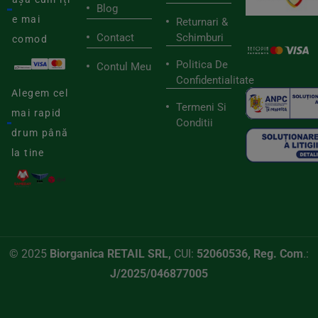
Blog
e mai
Returnari &
Contact
Schimburi
comod
Politica De
Contul Meu
Confidentialitate
Alegem cel
Termeni Si
mai rapid
Conditii
drum până
la tine
© 2025
Biorganica RETAIL SRL,
CUI:
52060536, Reg. Com
.:
J/2025/046877005