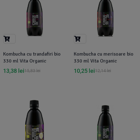
Kombucha cu trandafiri bio
Kombucha cu merisoare bio
330 ml Vita Organic
330 ml Vita Organic
13,38
lei
10,25
lei
15,83
lei
12,14
lei
-19%
-16%