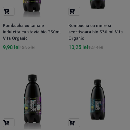
Kombucha cu lamaie
Kombucha cu mere si
indulcita cu stevia bio 330ml
scortisoara bio 330 ml Vita
Vita Organic
Organic
9,98
lei
10,25
lei
12,35
lei
12,14
lei
-19%
-16%