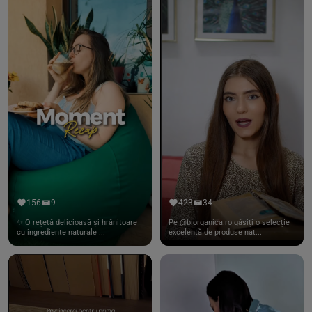
156
9
423
34
✨ O rețetă delicioasă și hrănitoare
Pe @biorganica.ro găsiți o selecție
cu ingrediente naturale ...
excelentă de produse nat...