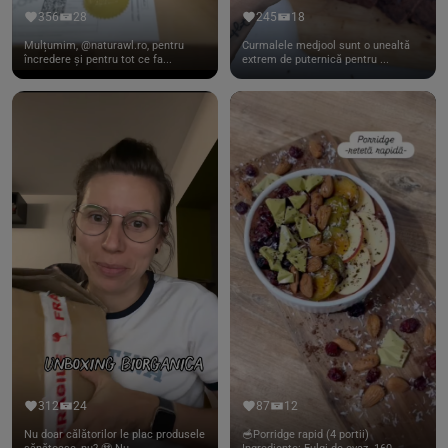
356
28
245
18
Mulțumim, @naturawl.ro, pentru
Curmalele medjool sunt o unealtă
încredere și pentru tot ce fa...
extrem de puternică pentru ...
312
24
87
12
Nu doar călătorilor le plac produsele
🥣Porridge rapid (4 portii)