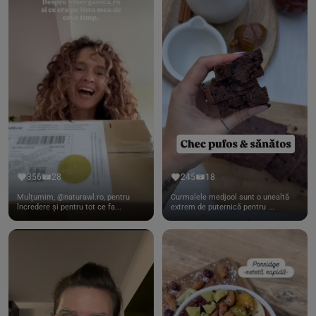
356
28
245
18
Mulțumim, @naturawl.ro, pentru
Curmalele medjool sunt o unealtă
încredere și pentru tot ce fa...
extrem de puternică pentru ...