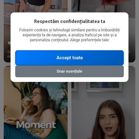
Respectăm confidențialitatea ta
Folosim cookies și tehnologii similare pentru a îmbunătăți
experiența ta de navigare, a analiza traficul pe site și a
personaliza conținutul. Alege preferințele tale:
267
15
198
21
Dacă consumi produse fără gluten,
✨ Am pregătit o budincă delicioasă
pe @biorganica.ro găsești ...
de ovăz și chia cu banane...
Accept toate
Doar esențiale