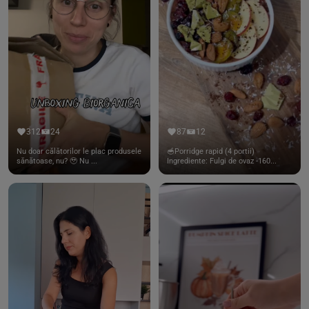
312
24
87
12
Nu doar călătorilor le plac produsele
🥣Porridge rapid (4 portii)
sănătoase, nu? 🥹 Nu ...
Ingrediente: Fulgi de ovaz -160...