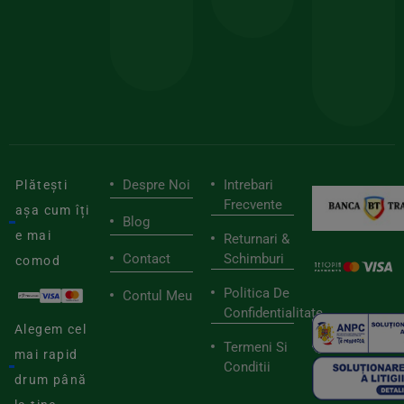
pen
cei
BIOSTART
stilu
mai
tău
buni
de
furnizori
viaț
săn
Despre Noi
Intrebari
Plătești
Frecvente
așa cum îți
Blog
e mai
Returnari &
Contact
Schimburi
comod
Politica De
Contul Meu
Confidentialitate
Alegem cel
Termeni Si
mai rapid
Conditii
drum până