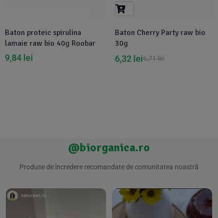
Suplimente Vegetale
(45)
›
👶 Îngrijire Bebe & Copii
Măsline
(14)
(2)
Baton proteic spirulina
Baton Cherry Party raw bio
Vitamine & Minerale
(30)
lamaie raw bio 40g Roobar
30g
Oțet & Fermentație
›
🧴 Îngrijire Personală
(36)
(411)
9,84
lei
6,32
lei
6,71
lei
Super Alimente
›
🐕 Animale de Companie
(5)
(6)
›
🏠 Casa & Lifestyle
(340)
@biorganica.ro
Produse de încredere recomandate de comunitatea noastră