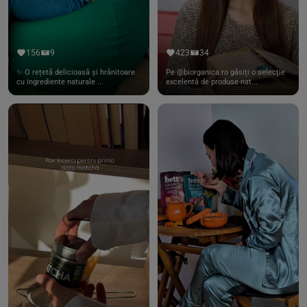
156
9
423
34
✨ O rețetă delicioasă și hrănitoare
Pe @biorganica.ro găsiți o selecție
cu ingrediente naturale ...
excelentă de produse nat...