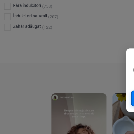
Bio Planete
(13)
Vitamina D
Fără îndulcitori
(5)
(758)
Bio Today
(21)
Îndulcitori naturali
(207)
Bioca
(4)
Zahăr adăugat
(122)
Bioenergie
(6)
Biolu
(59)
RESETEAZA FILTRELE
Biona
(201)
Biopuro
(25)
Biorganik
(8)
Birkengold
(34)
Bonsan
(1)
Chicza
(4)
Clarification
(5)
Cloud Nine Factory
(5)