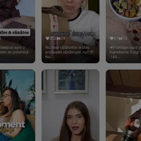
8
312
24
87
12
medjool sunt o
Nu doar călătorilor le plac
🥣Porridge rapid (4
trem de puternică
produsele sănătoase, nu? 🥹
Ingrediente: Fulgi
Nu ...
-160...