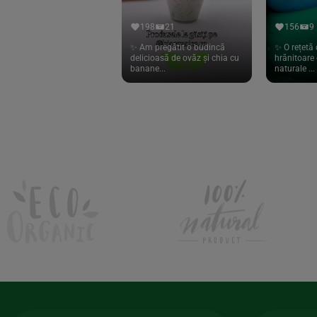
Hari Tea
(9)
198
21
156
9
Higher Living
(10)
✨ Am pregătit o budincă
✨ O rețetă 
delicioasă de ovăz și chia cu
hrănitoare 
Hoyer
(20)
banane...
naturale ...
If You Care
(27)
Isha
(56)
Kanne Brottrunk
(1)
Kluuk
(6)
Kombucha Life
(8)
Kookie Cat
(13)
Kulau
(4)
Lexen
(1)
Lifefood
(39)
Lima
(69)