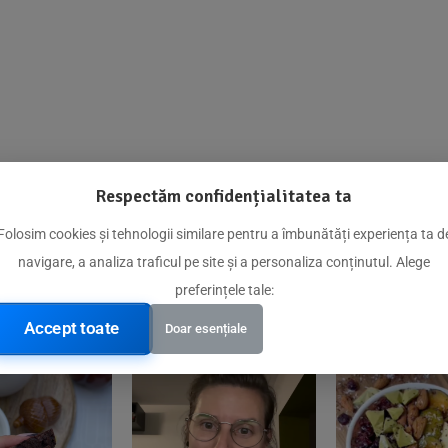
Respectăm confidențialitatea ta
@biorganica.ro
Folosim cookies și tehnologii similare pentru a îmbunătăți experiența ta d
navigare, a analiza traficul pe site și a personaliza conținutul. Alege
Produse de încredere recomandate de comunitatea noastră
preferințele tale:
Accept toate
Doar esențiale