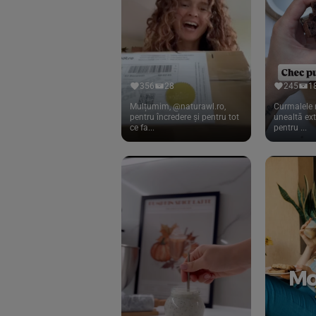
Cook
(83)
Davert
(15)
Dennree
(77)
Dr. Goerg
(19)
356
28
245
1
Dr.Soda
(13)
Mulțumim, @naturawl.ro,
Curmalele 
pentru încredere și pentru tot
unealtă ex
ce fa...
pentru ...
Dragon Superfoods
(75)
ECOS
(13)
Eliah Sahil
(41)
Florasca
(1)
Frudada
(4)
Germline
(37)
Green Bliss
(23)
GreenOrganics
(17)