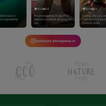
423
34
389
28
delicioasă și
Pe @biorganica.ro găsiți o
Ei bine uite că a ve
cu ingrediente
selecție excelentă de produse
momentul să gust 
nat...
matcha, eram ...
Urmărește @biorganica.ro