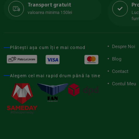
Transport gratuit
Pr
Lipolife
(13)
valoarea minima 150lei
Luc
Lotao
furn
(13)
Mamuko
(24)
Marchesato
(19)
Despre Noi
Plătești așa cum îți e mai comod
Me Luna
(4)
Blog
Medihemp
(16)
Contact
Meybona
(17)
Alegem cel mai rapid drum până la tine
Mix Brands
Contul Meu
(5)
Morel et Le Chantoux
(22)
Mr.Soda
(7)
My.Yo
(3)
Nat-ali
(71)
Naturgold
(2)