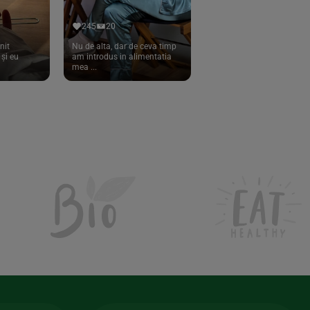
245
20
nit
Nu de alta, dar de ceva timp
și eu
am introdus in alimentatia
mea ...