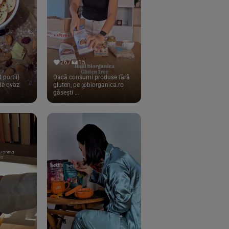
267
15
 portii)
Dacă consumi produse fără
 de ovaz
gluten, pe @biorganica.ro
găsești ...