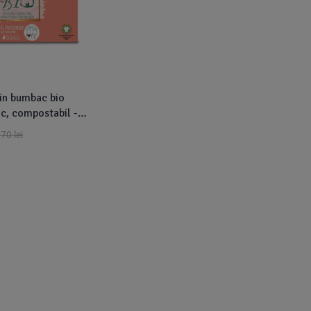
din bumbac bio
c, compostabil -
35 buc ) - VIVICOT
,70
lei