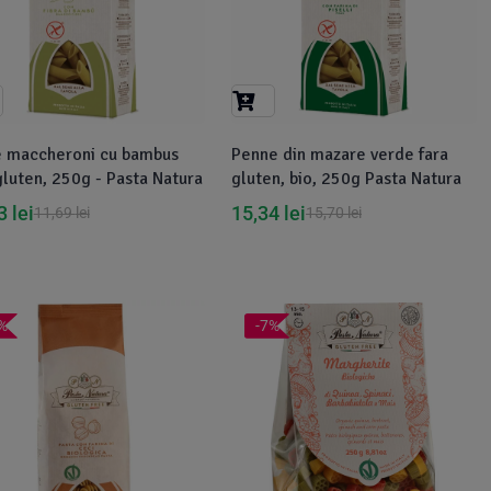
e maccheroni cu bambus
Penne din mazare verde fara
gluten, 250g - Pasta Natura
gluten, bio, 250g Pasta Natura
83
lei
15,34
lei
11,69
lei
15,70
lei
%
-7%