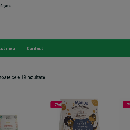
ă țara
tul meu
Contact
toate cele 19 rezultate
-7%
-7