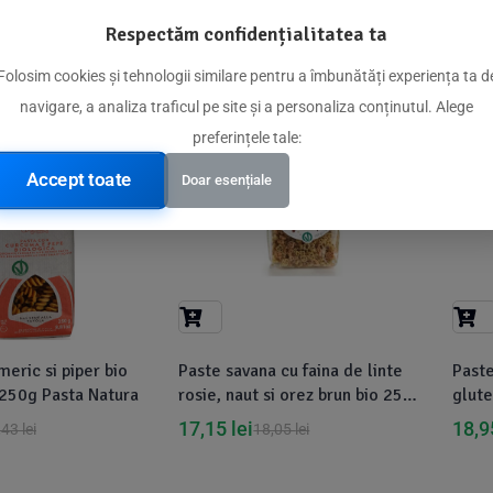
16,25
lei
16,
,82
lei
17,21
lei
Respectăm confidențialitatea ta
Folosim cookies și tehnologii similare pentru a îmbunătăți experiența ta d
navigare, a analiza traficul pe site și a personaliza conținutul. Alege
-5%
-5
preferințele tale:
Accept toate
Doar esențiale
meric si piper bio
Paste savana cu faina de linte
Paste
 250g Pasta Natura
rosie, naut si orez brun bio 250g
glute
Pasta Natura
17,15
lei
18,
,43
lei
18,05
lei