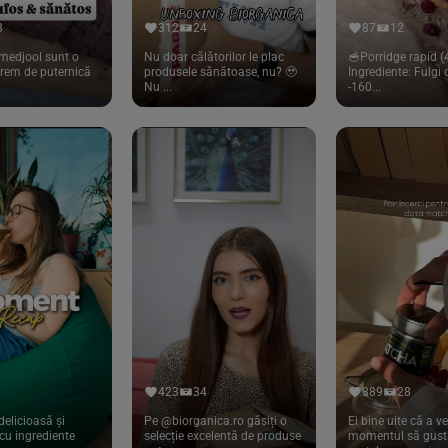
8
312
24
87
12
medjool sunt o
Nu doar călătorilor le plac
🥣Porridge rapid (4
trem de puternică
produsele sănătoase, nu? 🥹
Ingrediente: Fulgi
Nu ...
-160...
423
34
389
28
delicioasă și
Pe @biorganica.ro găsiți o
Ei bine uite că a ve
cu ingrediente
selecție excelentă de produse
momentul să gust 