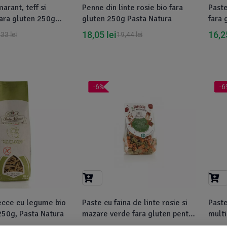
arant, teff si
Penne din linte rosie bio fara
Paste
fara gluten 250g
gluten 250g Pasta Natura
fara 
a
18,05
lei
16,
,33
lei
19,44
lei
-6%
-6
ecce cu legume bio
Paste cu faina de linte rosie si
Paste
250g, Pasta Natura
mazare verde fara gluten pentru
multi
copii, eco 250g Pasta Natura
copii