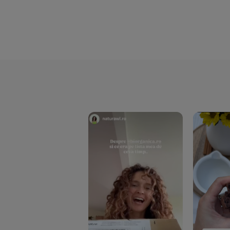
Hari Tea
(9)
Higher Living
(10)
Hoyer
(20)
If You Care
(27)
Isha
(56)
Kanne Brottrunk
(1)
Kluuk
(6)
Kombucha Life
(8)
Kookie Cat
(13)
Kulau
(4)
Lexen
(1)
Lifefood
(39)
Lima
(69)