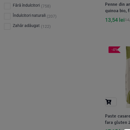
Bio Planete
(13)
Penne din am
Vitamina D
Fără îndulcitori
(5)
(758)
quinoa bio, 
Bio Today
(21)
Îndulcitori naturali
(207)
Pasta Natur
13,54
lei
14
Bioca
(4)
Zahăr adăugat
(122)
Bioenergie
(6)
Biolu
(59)
RESETEAZA FILTRELE
-4%
Biona
(201)
Biopuro
(25)
Biorganik
(8)
Birkengold
(34)
Bonsan
(1)
Chicza
(4)
Clarification
(5)
Paste casar
fara gluten 
Cloud Nine Factory
(5)