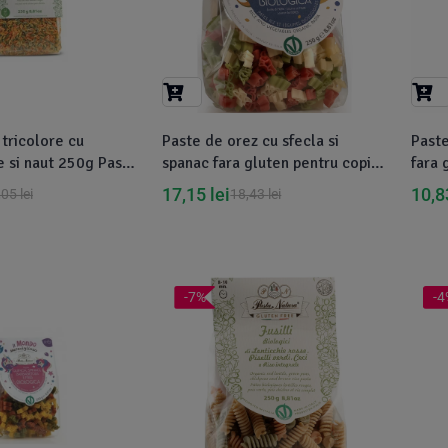
 tricolore cu
Paste de orez cu sfecla si
Past
e si naut 250g Pasta
spanac fara gluten pentru copii,
fara 
bio, 250g Pasta Natura
17,15
lei
10,
,05
lei
18,43
lei
-7%
-4