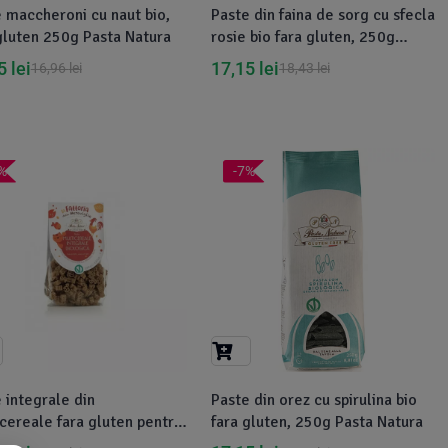
 maccheroni cu naut bio,
Paste din faina de sorg cu sfecla
gluten 250g Pasta Natura
rosie bio fara gluten, 250g
Pasta Natura
25
lei
17,15
lei
16,96
lei
18,43
lei
%
-7%
 integrale din
Paste din orez cu spirulina bio
cereale fara gluten pentru
fara gluten, 250g Pasta Natura
, eco 250g Pasta Natura