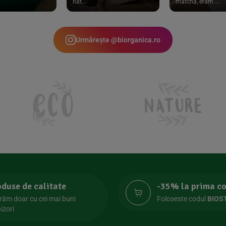
nat...
matcha, eram ...
Urmărește @biorganica.ro
oduse de calitate
-35% la prima 
răm doar cu cei mai buni
Foloseste codul
BIOS
izori