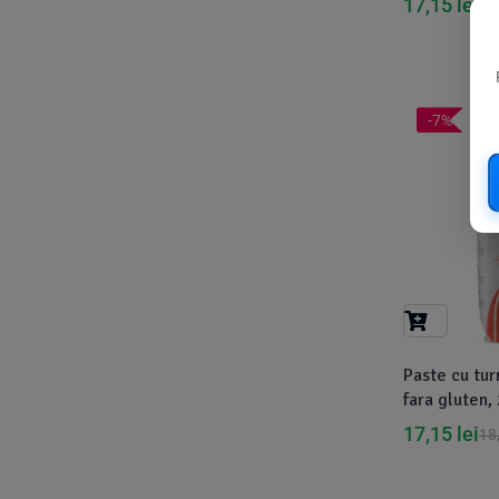
17,15
lei
17
Cook
(83)
Davert
(15)
Dennree
(77)
-7%
Dr. Goerg
(19)
Dr.Soda
(13)
Dragon Superfoods
(75)
ECOS
(13)
Eliah Sahil
(41)
Florasca
(1)
Frudada
(4)
Paste cu tur
fara gluten,
Germline
(37)
17,15
lei
18
Green Bliss
(23)
GreenOrganics
(17)