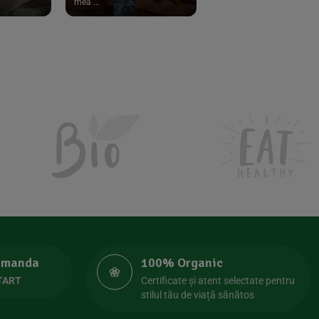
mea ...
comanda
100% Organic
TART
Certificate și atent selectate pentru
stilul tău de viață sănătos