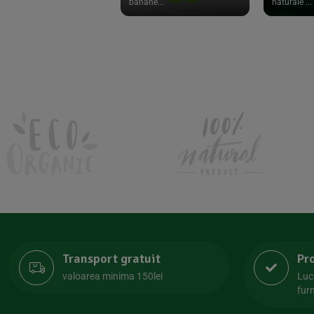
banane...
naturale ...
Naturmind
(10)
Nordics
(59)
Nutracentis
(4)
Nutriscript
(2)
Obio
(181)
Oligocean
(3)
Pasta Natura
(19)
Phenalex
(24)
Profusion
(6)
Raab Vitalfood
(28)
Transport gratuit
Pr
Raw Health
(2)
valoarea minima 150lei
Luc
furn
Raw Organic Food
(1)