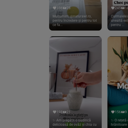
Lipolife
(13)
356
28
245
1
Lotao
Mulțumim, @naturawl.ro,
Curmalele 
(13)
pentru încredere și pentru tot
unealtă ex
ce fa...
pentru ...
Mamuko
(24)
Marchesato
(19)
Me Luna
(4)
Medihemp
(16)
Meybona
(17)
Mix Brands
(5)
Morel et Le Chantoux
(22)
Mr.Soda
(7)
My.Yo
(3)
198
21
156
9
Nat-ali
(71)
✨ Am pregătit o budincă
✨ O rețetă 
delicioasă de ovăz și chia cu
hrănitoare 
Naturgold
(2)