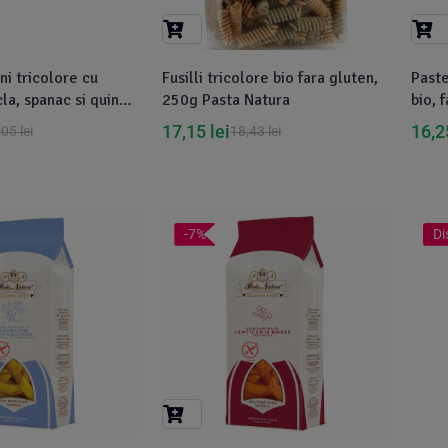
ni tricolore cu
Fusilli tricolore bio fara gluten,
Paste
la, spanac si quinoa
250g Pasta Natura
bio, 
sta Natura
Natu
17,15
lei
16,
,05
lei
18,43
lei
-7%
Di