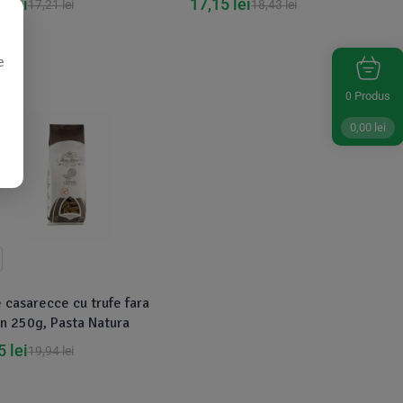
25
lei
17,15
lei
17,21
lei
18,43
lei
e
Produs
%
0
0,00
lei
 casarecce cu trufe fara
n 250g, Pasta Natura
95
lei
19,94
lei