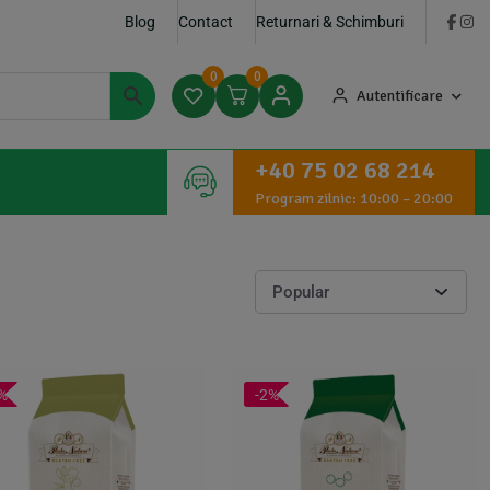
Blog
Contact
Returnari & Schimburi
0
0
Autentificare
+40 75 02 68 214
Program zilnic: 10:00 – 20:00
%
-2%