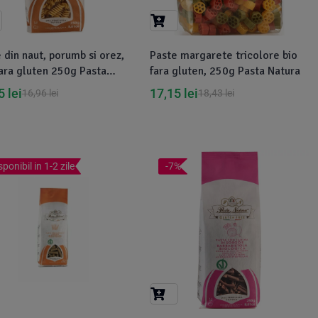
 din naut, porumb si orez,
Paste margarete tricolore bio
fara gluten 250g Pasta
fara gluten, 250g Pasta Natura
ra
25
lei
17,15
lei
16,96
lei
18,43
lei
sponibil in 1-2 zile
-7%