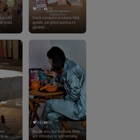
267
15
 portii)
Dacă consumi produse fără
 de ovaz
gluten, pe @biorganica.ro
găsești ...
245
20
nit
Nu de alta, dar de ceva timp
și eu
am introdus in alimentatia