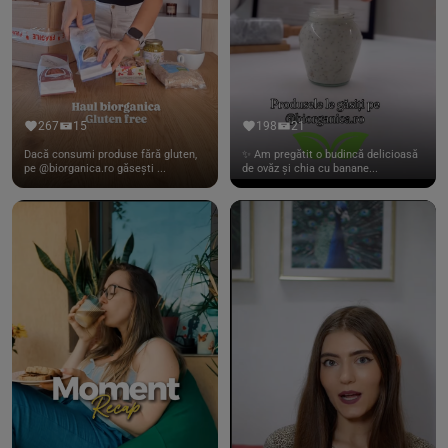
267
15
198
21
Dacă consumi produse fără gluten,
✨ Am pregătit o budincă delicioasă
pe @biorganica.ro găsești ...
de ovăz și chia cu banane...