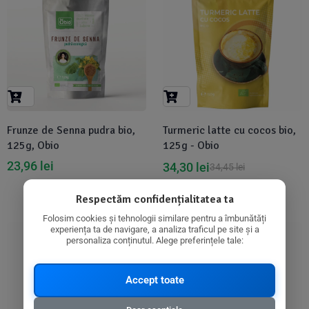
Frunze de Senna pudra bio,
Turmeric latte cu cocos bio,
125g, Obio
125g - Obio
23,96
lei
34,30
lei
34,45
lei
Respectăm confidențialitatea ta
Folosim cookies și tehnologii similare pentru a îmbunătăți
experiența ta de navigare, a analiza traficul pe site și a
-6%
-5%
personaliza conținutul. Alege preferințele tale:
Accept toate