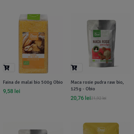
-5%
Faina de malai bio 500g Obio
Maca rosie pudra raw bio,
125g - Obio
9,58
lei
20,76
lei
21,92
lei