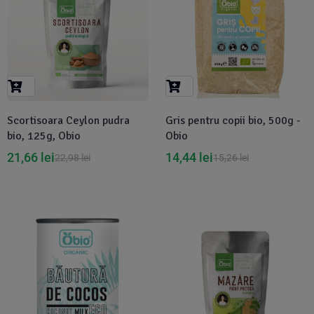
Scortisoara Ceylon pudra
Gris pentru copii bio, 500g -
bio, 125g, Obio
Obio
21,66
lei
14,44
lei
22,98
lei
15,26
lei
-5%
-7%