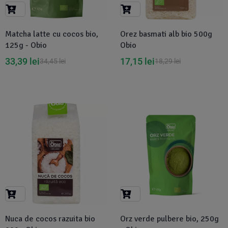
Suplimente Vegetale
(45)
›
👶 Îngrijire Bebe & Copii
Măsline
(14)
(2)
Matcha latte cu cocos bio,
Orez basmati alb bio 500g
Vitamine & Minerale
(30)
125g - Obio
Obio
Oțet & Fermentație
›
🧴 Îngrijire Personală
(36)
(411)
33,39
lei
17,15
lei
34,45
lei
18,29
lei
Super Alimente
›
🐕 Animale de Companie
(5)
(6)
›
🏠 Casa & Lifestyle
(340)
-32%
Nuca de cocos razuita bio
Orz verde pulbere bio, 250g