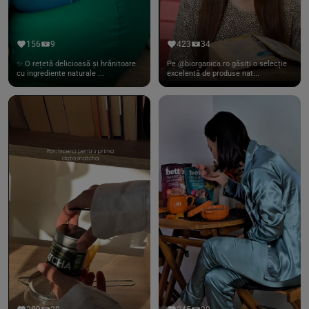
156
9
423
34
✨ O rețetă delicioasă și hrănitoare
Pe @biorganica.ro găsiți o selecție
cu ingrediente naturale ...
excelentă de produse nat...