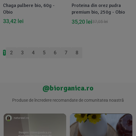
Chaga pulbere bio, 60g -
Proteina din orez pudra
Obio
premium bio, 250g - Obio
33,42
lei
35,20
lei
37,05
lei
1
2
3
4
5
6
7
8
@biorganica.ro
Produse de încredere recomandate de comunitatea noastră