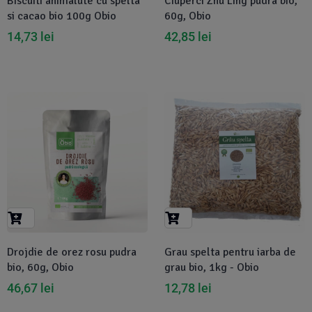
Biscuiti animalute cu spelta
Ciuperci Zhu Ling pudra bio,
si cacao bio 100g Obio
60g, Obio
14,73
lei
42,85
lei
Drojdie de orez rosu pudra
Grau spelta pentru iarba de
bio, 60g, Obio
grau bio, 1kg - Obio
46,67
lei
12,78
lei