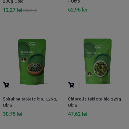
200g Obio
- Obio
52,96
lei
12,27
lei
18,05
lei
Spirulina tablete bio, 125g,
Chlorella tablete bio 125g
Obio
Obio
30,75
lei
47,62
lei