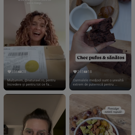
356
28
245
18
Mulțumim, @naturawl.ro, pentru
Curmalele medjool sunt o unealtă
încredere și pentru tot ce fa...
extrem de puternică pentru ...