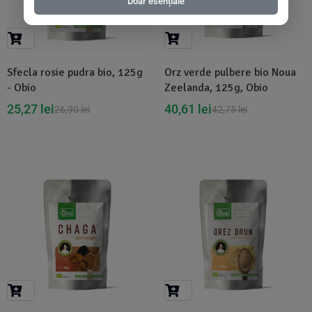
Doar esențiale
Sfecla rosie pudra bio, 125g
Orz verde pulbere bio Noua
- Obio
Zeelanda, 125g, Obio
25,27
lei
40,61
lei
26,90
lei
42,75
lei
-5%