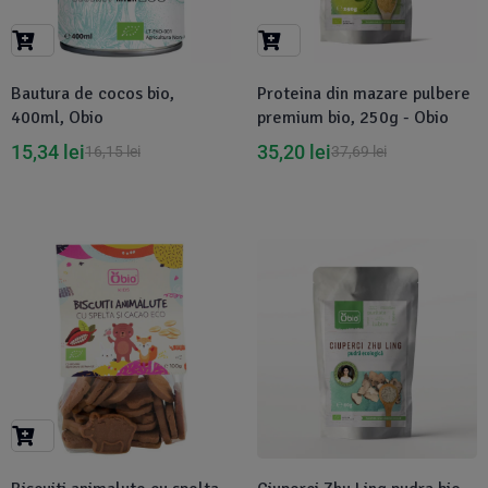
Bautura de cocos bio,
Proteina din mazare pulbere
400ml, Obio
premium bio, 250g - Obio
15,34
lei
35,20
lei
16,15
lei
37,69
lei
Disponibil in 1-2 zile