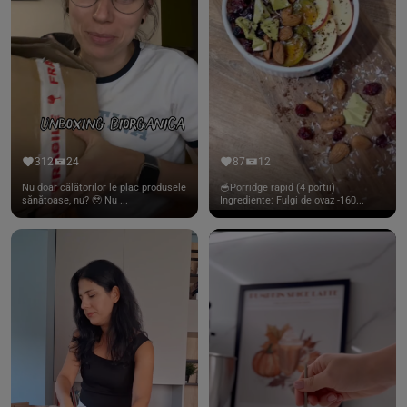
312
24
87
12
Nu doar călătorilor le plac produsele
🥣Porridge rapid (4 portii)
sănătoase, nu? 🥹 Nu ...
Ingrediente: Fulgi de ovaz -160...