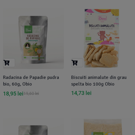
-3%
Radacina de Papadie pudra
Biscuiti animalute din grau
bio, 60g, Obio
spelta bio 100g Obio
14,73
lei
18,95
lei
19,60
lei
-6%
-5%