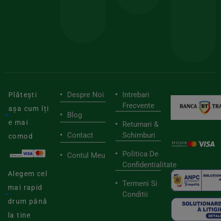
pen
cei
BIOSTART
stilu
mai
tău
buni
de
furnizori
viaț
săn
Despre Noi
Intrebari
Plătești
Frecvente
așa cum îți
Blog
e mai
Returnari &
Contact
Schimburi
comod
Politica De
Contul Meu
Confidentialitate
Alegem cel
Termeni Si
mai rapid
Conditii
drum până
la tine