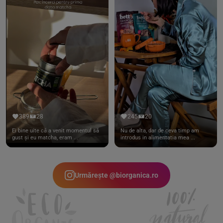
389
28
245
20
Ei bine uite că a venit momentul să
Nu de alta, dar de ceva timp am
gust și eu matcha, eram ...
introdus in alimentatia mea ...
Urmărește @biorganica.ro