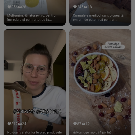
356
28
245
18
Mulțumim, @naturawl.ro, pentru
Curmalele medjool sunt o unealtă
încredere și pentru tot ce fa...
extrem de puternică pentru ...
312
24
87
12
Nu doar călătorilor le plac produsele
🥣Porridge rapid (4 portii)