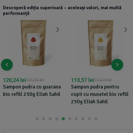
Descoperă ediția superioară – aceleași valori, mai multă
performanță
114,75
lei
113,57
lei
114,75
lei
Sampon pudra pentru
Sampon pudra pentru
copii Dragonblood bio
copii cu musetel bio refill
refill 250g Eliah Sahil
250g Eliah Sahil