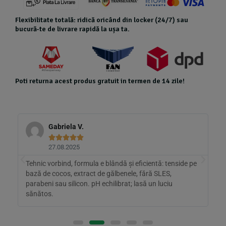
Flexibilitate totală: ridică oricând din locker (24/7) sau
bucură-te de livrare rapidă la ușa ta.
Poti returna acest produs gratuit in termen de 14 zile!
Gabriela V.





27.08.2025
Tehnic vorbind, formula e blândă și eficientă: tenside pe
M
bază de cocos, extract de gălbenele, fără SLES,
s
parabeni sau silicon. pH echilibrat; lasă un luciu
s
sănătos.