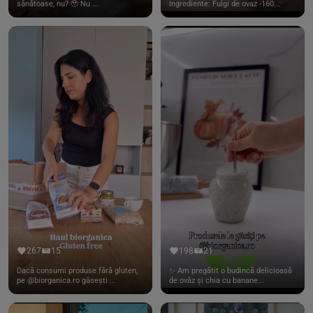
sănătoase, nu? 🥹 Nu ...
Ingrediente: Fulgi de ovaz -160...
267
15
198
21
Dacă consumi produse fără gluten,
✨ Am pregătit o budincă delicioasă
pe @biorganica.ro găsești ...
de ovăz și chia cu banane...