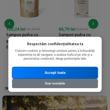
120,24
lei
66,79
lei
121,50
lei
70,30
lei
Sampon pudra cu
Sampon pudra cu
guarana bio refill 250g
guarana bio 100g Eliah
Respectăm confidențialitatea ta
Eliah Sahil
Sahil
Folosim cookies și tehnologii similare pentru a îmbunătăți
experiența ta de navigare, a analiza traficul pe site și a
personaliza conținutul. Alege preferințele tale:
Accept toate
Doar esențiale
SKU:
8057432974630