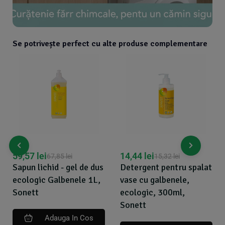
Se potrivește perfect cu alte produse complementare
14,44
lei
13,54
lei
15,32
lei
14,46
lei
Detergent pentru spalat
Scortisoara de Ceylon
vase cu galbenele,
pudra bio 35g refill
ecologic, 300ml,
Cook
Sonett
Adauga In Cos