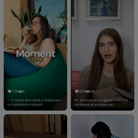
156
9
423
34
✨ O rețetă delicioasă și hrănitoare
Pe @biorganica.ro găsiți o selecție
cu ingrediente naturale ...
excelentă de produse nat...