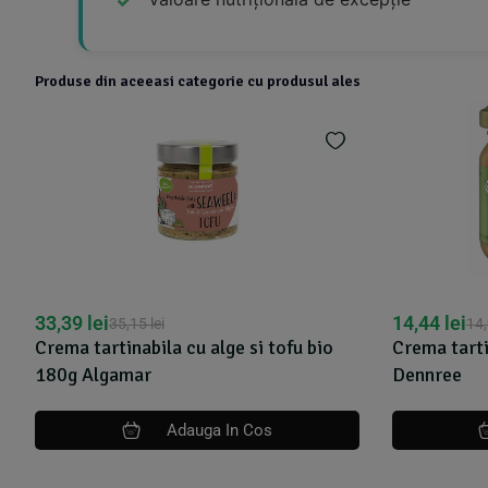
Produse din aceeasi categorie cu produsul ales
33,39
lei
14,44
lei
35,15
lei
14
Crema tartinabila cu alge si tofu bio
Crema tarti
180g Algamar
Dennree
Adauga In Cos