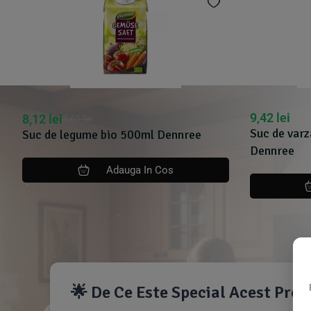
9,42
lei
8,12
lei
8,61
lei
Suc de var
Suc de legume bio 500ml Dennree
Dennree
Adauga In Cos
🌟 De Ce Este Special Acest Pro