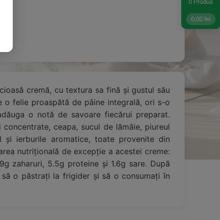
Produs
0
0,00
lei
cioasă cremă, cu textura sa fină și gustul său
 o felie proaspătă de pâine integrală, ori s-o
adăuga o notă de savoare fiecărui preparat.
i concentrate, ceapa, sucul de lămâie, piureul
 și ierburile aromatice, toate provenite din
area nutrițională de excepție a acestei creme:
9g zaharuri, 5.5g proteine și 1.6g sare. După
 o păstrați la frigider și să o consumați în