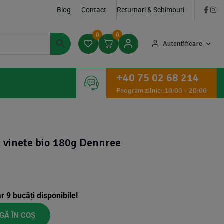
Blog
Contact
Returnari & Schimburi
0
0
Autentificare
+40 75 02 68 214
Program zilnic: 10:00 – 20:00
u vinete bio 180g Dennree
ar
9
bucăți disponibile!
GĂ ÎN COȘ