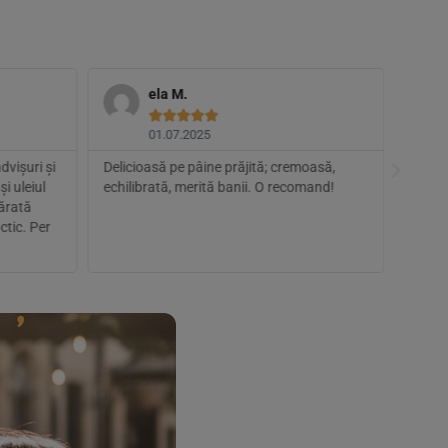
ela M.





01.07.2025
vișuri și
Delicioasă pe pâine prăjită; cremoasă,
Am co
i uleiul
echilibrată, merită banii. O recomand!
mulțu
sărată
simila
ctic. Per
ingred