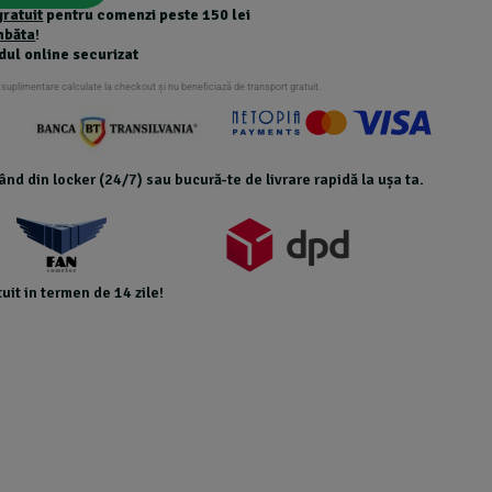
gratuit
pentru comenzi peste 150 lei
mbăta
!
dul online securizat
 suplimentare calculate la checkout și nu beneficiază de transport gratuit.
icând din locker (24/7) sau bucură-te de livrare rapidă la ușa ta.
uit in termen de 14 zile!