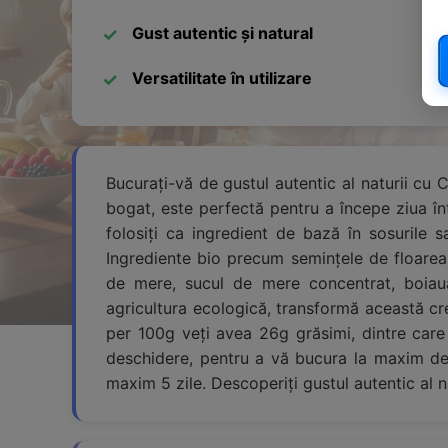
Gust autentic și natural
Versatilitate în utilizare
Bucurați-vă de gustul autentic al naturii cu 
bogat, este perfectă pentru a începe ziua înt
folosiți ca ingredient de bază în sosurile
Ingrediente bio precum semințele de floarea-s
de mere, sucul de mere concentrat, boiaua d
agricultura ecologică, transformă această cr
per 100g veți avea 26g grăsimi, dintre care 
deschidere, pentru a vă bucura la maxim de
maxim 5 zile. Descoperiți gustul autentic al 