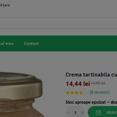
ă țara
tul meu
Contact
Crema tartinabila c
14,44
lei
14,90
lei
(
8
recenzii)
Rated
7
Stoc aproape epuizat — do
4.00
out
of 5
based
ADAU
on