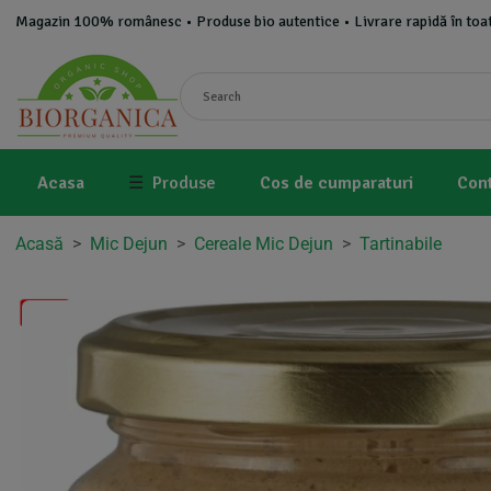
Magazin 100% românesc • Produse bio autentice • Livrare rapidă în toat
Acasa
☰
Produse
Cos de cumparaturi
Con
Acasă
>
Mic Dejun
>
Cereale Mic Dejun
>
Tartinabile
-3%