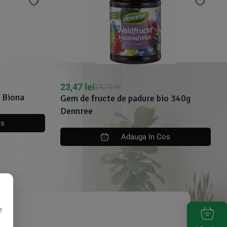
23,47
lei
24,70
lei
, Biona
Gem de fructe de padure bio 340g
Dennree
os
Adauga In Cos
e