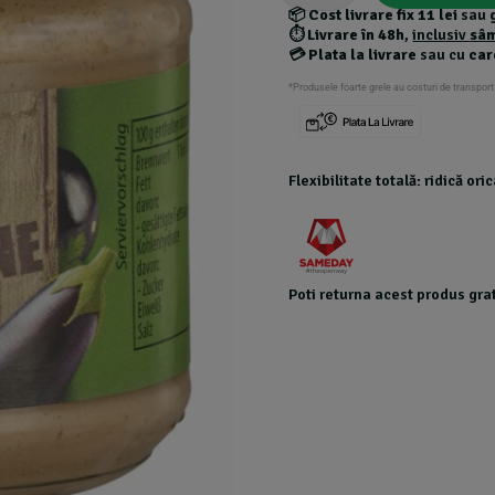
customer
📦
Cost livrare fix 11 lei
sau
ratings
⏱️
Livrare în 48h
,
inclusiv
sâ
💳
Plata la livrare
sau cu
car
*Produsele foarte grele au costuri de transport
Flexibilitate totală: ridică or
Poti returna acest produs grat