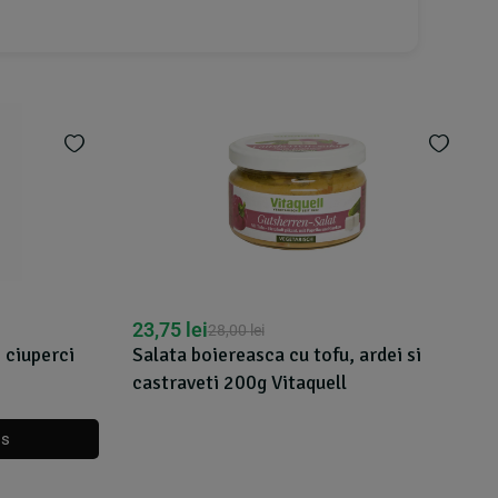
23,75
lei
28,00
lei
 ciuperci
Salata boiereasca cu tofu, ardei si
castraveti 200g Vitaquell
os