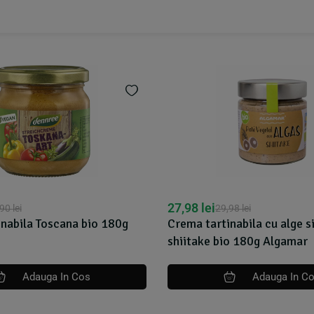
27,98
lei
,90
lei
29,98
lei
nabila Toscana bio 180g
Crema tartinabila cu alge si
shiitake bio 180g Algamar
Adauga In Cos
Adauga In C