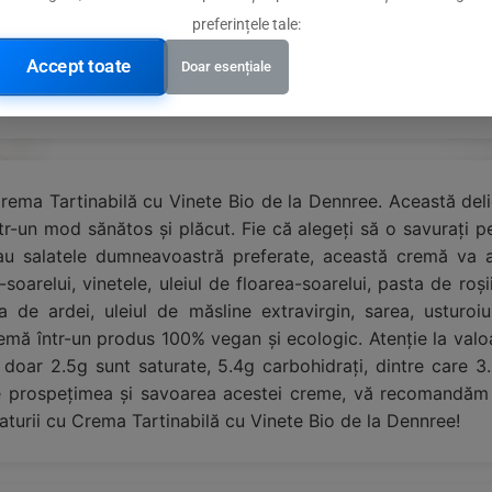
preferințele tale:
Accept toate
Doar esențiale
Crema Tartinabilă cu Vinete Bio de la Dennree. Această deli
r-un mod sănătos și plăcut. Fie că alegeți să o savurați pe
 sau salatele dumneavoastră preferate, această cremă va 
oarelui, vinetele, uleiul de floarea-soarelui, pasta de roși
e ardei, uleiul de măsline extravirgin, sarea, usturoiul
emă într-un produs 100% vegan și ecologic. Atenție la valo
doar 2.5g sunt saturate, 5.4g carbohidrați, dintre care 3.
 prospețimea și savoarea acestei creme, vă recomandăm să
naturii cu Crema Tartinabilă cu Vinete Bio de la Dennree!