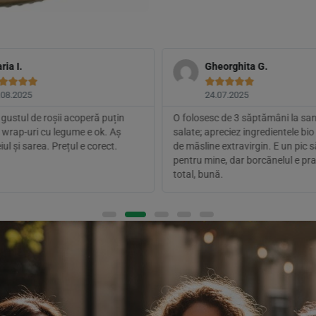
ria I.
Gheorghita G.









.08.2025
24.07.2025
gustul de roșii acoperă puțin
O folosesc de 3 săptămâni la sand
 wrap-uri cu legume e ok. Aș
salate; apreciez ingredientele bio ș
iul și sarea. Prețul e corect.
de măsline extravirgin. E un pic 
pentru mine, dar borcănelul e pra
total, bună.