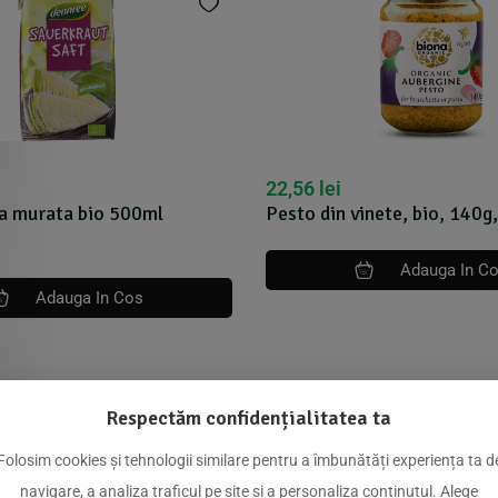
22,56
lei
za murata bio 500ml
Pesto din vinete, bio, 140g
Adauga In C
Adauga In Cos
Respectăm confidențialitatea ta
dus
Folosim cookies și tehnologii similare pentru a îmbunătăți experiența ta d
navigare, a analiza traficul pe site și a personaliza conținutul. Alege