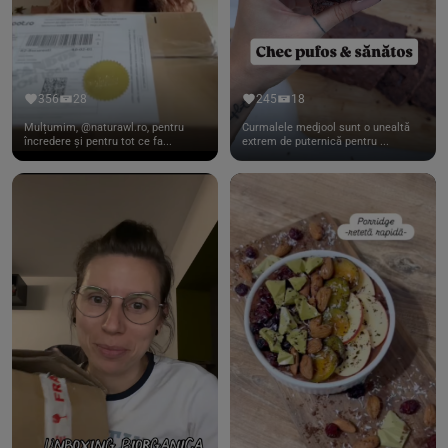
356
28
245
18
Mulțumim, @naturawl.ro, pentru
Curmalele medjool sunt o unealtă
încredere și pentru tot ce fa...
extrem de puternică pentru ...