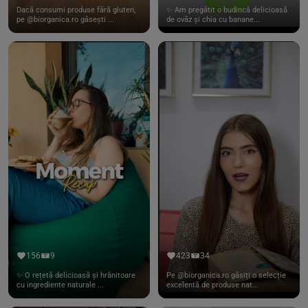
Dacă consumi produse fără gluten,
✨ Am pregătit o budincă delicioasă
pe @biorganica.ro găsești ...
de ovăz și chia cu banane...
156
9
423
34
✨ O rețetă delicioasă și hrănitoare
Pe @biorganica.ro găsiți o selecție
cu ingrediente naturale ...
excelentă de produse nat...