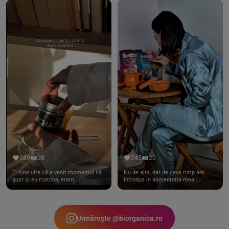
389
28
245
20
Ei bine uite că a venit momentul să
Nu de alta, dar de ceva timp am
gust și eu matcha, eram ...
introdus in alimentatia mea ...
Urmărește @biorganica.ro