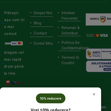
Despre Noi
Intrebari
Plătești
Frecvente
așa cum îți
Blog
e mai
Returnari &
Contact
Schimburi
comod
Politica De
Contul Meu
Confidentialitate
Alegem cel
Termeni Si
mai rapid
Conditii
drum până
la tine
×
10% reducere
© 2025
Biorganica RETAIL SRL,
CUI:
52060536, Reg. Com
.:
Vrei 10% reducere?