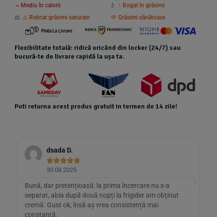
~ Mediu în calorii
💧
↑ Bogat în grăsimi
⚖️
⚠️ Ridicat grăsimi saturate
💚 Grăsimi sănătoase
Flexibilitate totală: ridică oricând din locker (24/7) sau
bucură-te de livrare rapidă la ușa ta.
Poti returna acest produs gratuit in termen de 14 zile!
dsada D.





30.08.2025
Bună, dar pretențioasă: la prima încercare nu s-a
M
separat, abia după două nopți la frigider am obținut
C
cremă. Gust ok, însă aș vrea consistență mai
f
constantă.
c