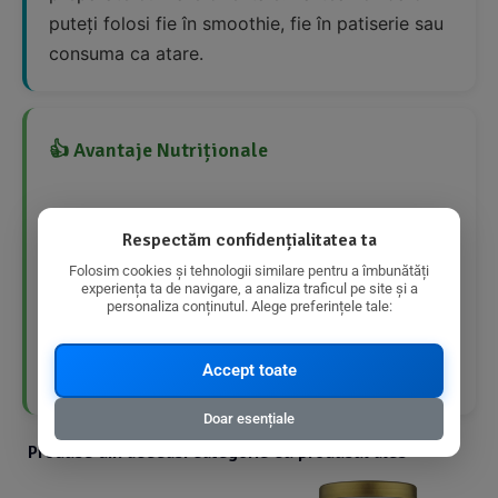
puteți folosi fie în smoothie, fie în patiserie sau
consuma ca atare.
👍 Avantaje Nutriționale
Produs bio
Respectăm confidențialitatea ta
Fără lactoză
Folosim cookies și tehnologii similare pentru a îmbunătăți
experiența ta de navigare, a analiza traficul pe site și a
personaliza conținutul. Alege preferințele tale:
Vegan
Bogat în fibre
Accept toate
Doar esențiale
Produse din aceeasi categorie cu produsul ales