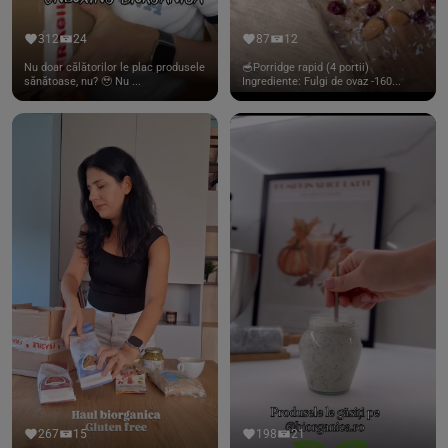
312
24
87
12
Nu doar călătorilor le plac produsele
🥣Porridge rapid (4 portii)
sănătoase, nu? 🥹 Nu ...
Ingrediente: Fulgi de ovaz -160...
267
15
198
21