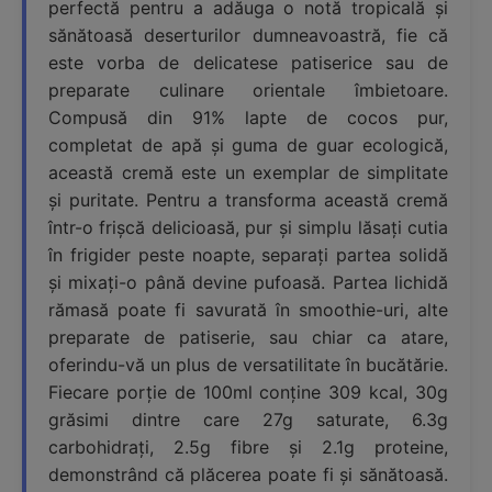
perfectă pentru a adăuga o notă tropicală și
sănătoasă deserturilor dumneavoastră, fie că
este vorba de delicatese patiserice sau de
preparate culinare orientale îmbietoare.
Compusă din 91% lapte de cocos pur,
completat de apă și guma de guar ecologică,
această cremă este un exemplar de simplitate
și puritate. Pentru a transforma această cremă
într-o frișcă delicioasă, pur și simplu lăsați cutia
în frigider peste noapte, separați partea solidă
și mixați-o până devine pufoasă. Partea lichidă
rămasă poate fi savurată în smoothie-uri, alte
preparate de patiserie, sau chiar ca atare,
oferindu-vă un plus de versatilitate în bucătărie.
Fiecare porție de 100ml conține 309 kcal, 30g
grăsimi dintre care 27g saturate, 6.3g
carbohidrați, 2.5g fibre și 2.1g proteine,
demonstrând că plăcerea poate fi și sănătoasă.