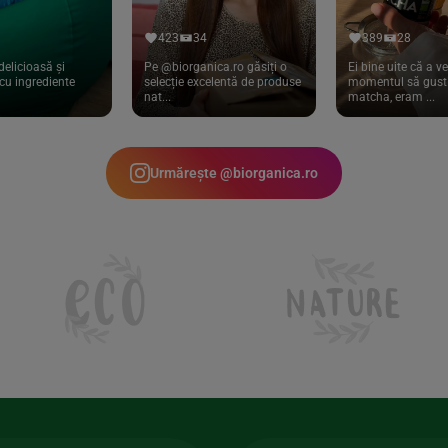
423
34
389
28
delicioasă și
Pe @biorganica.ro găsiți o
Ei bine uite că a ve
cu ingrediente
selecție excelentă de produse
momentul să gust 
nat...
matcha, eram ...
Urmărește @biorganica.ro