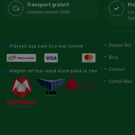
Transport gratuit
Pr
Lipolife
(13)
valoarea minima 150lei
Luc
Lotao
furn
(13)
Mamuko
(24)
Marchesato
(19)
Despre Noi
Plătești așa cum îți e mai comod
Me Luna
(4)
Blog
Medihemp
(16)
Contact
Meybona
Alegem cel mai rapid drum până la tine
(17)
Mix Brands
Contul Meu
(5)
Morel et Le Chantoux
(22)
Mr.Soda
(7)
My.Yo
(3)
Nat-ali
(71)
Naturgold
(2)