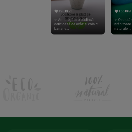
Hari Tea
(9)
198
21
156
9
Higher Living
(10)
✨ Am pregătit o budincă
✨ O rețetă 
delicioasă de ovăz și chia cu
hrănitoare 
Hoyer
(20)
banane...
naturale ...
If You Care
(27)
Isha
(56)
Kanne Brottrunk
(1)
Kluuk
(6)
Kombucha Life
(8)
Kookie Cat
(13)
Kulau
(4)
Lexen
(1)
Lifefood
(39)
Lima
(69)