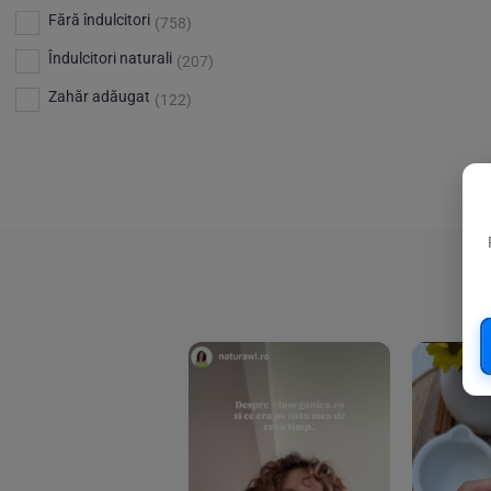
Bio Planete
(13)
Vitamina D
Fără îndulcitori
(5)
(758)
Bio Today
(21)
Îndulcitori naturali
(207)
Bioca
(4)
Zahăr adăugat
(122)
Bioenergie
(6)
Biolu
(59)
RESETEAZA FILTRELE
Biona
(201)
Biopuro
(25)
Biorganik
(8)
Birkengold
(34)
Bonsan
(1)
Chicza
(4)
Clarification
(5)
Cloud Nine Factory
(5)