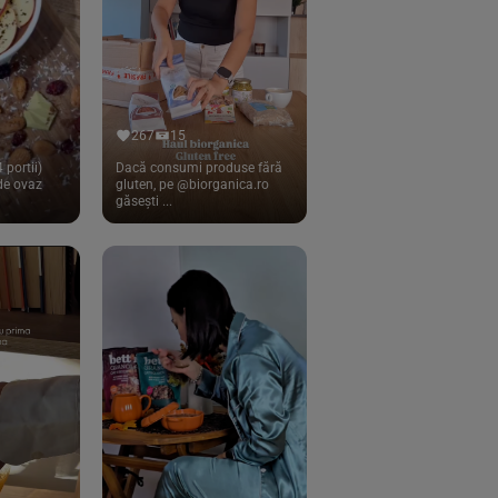
267
15
 portii)
Dacă consumi produse fără
 de ovaz
gluten, pe @biorganica.ro
găsești ...