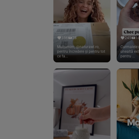
Cook
(83)
Davert
(15)
Dennree
(77)
Dr. Goerg
(19)
356
28
245
1
Dr.Soda
(13)
Mulțumim, @naturawl.ro,
Curmalele 
pentru încredere și pentru tot
unealtă ex
ce fa...
pentru ...
Dragon Superfoods
(75)
ECOS
(13)
Eliah Sahil
(41)
Florasca
(1)
Frudada
(4)
Germline
(37)
Green Bliss
(23)
GreenOrganics
(17)