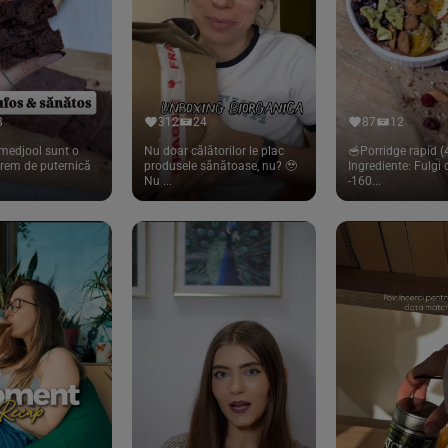
8
312
24
87
12
medjool sunt o
Nu doar călătorilor le plac
🥣Porridge rapid (4
trem de puternică
produsele sănătoase, nu? 🥹
Ingrediente: Fulgi
Nu ...
-160...