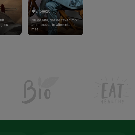
245
20
nit
Nu de alta, dar de ceva timp
și eu
am introdus in alimentatia
mea ...