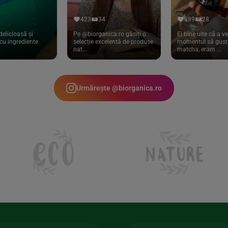
423
34
389
28
delicioasă și
Pe @biorganica.ro găsiți o
Ei bine uite că a ve
cu ingrediente
selecție excelentă de produse
momentul să gust 
nat...
matcha, eram ...
Urmărește @biorganica.ro