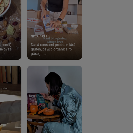
267
15
 portii)
Dacă consumi produse fără
 de ovaz
gluten, pe @biorganica.ro
găsești ...