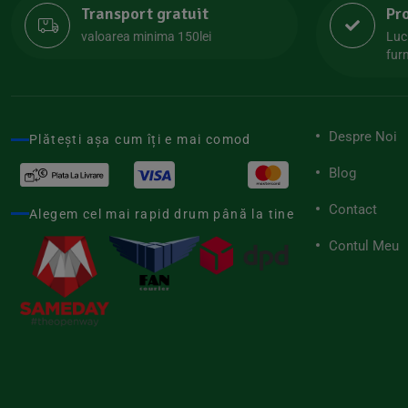
Transport gratuit
Pr
Lipolife
(13)
valoarea minima 150lei
Luc
Lotao
furn
(13)
Mamuko
(24)
Marchesato
(19)
Despre Noi
Plătești așa cum îți e mai comod
Me Luna
(4)
Blog
Medihemp
(16)
Contact
Meybona
Alegem cel mai rapid drum până la tine
(17)
Mix Brands
Contul Meu
(5)
Morel et Le Chantoux
(22)
Mr.Soda
(7)
My.Yo
(3)
Nat-ali
(71)
Naturgold
(2)