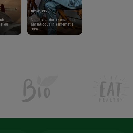
245
20
nit
Nu de alta, dar de ceva timp
și eu
am introdus in alimentatia
mea ...