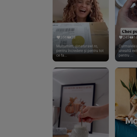
Cook
(83)
Davert
(15)
Dennree
(77)
Dr. Goerg
(19)
356
28
245
1
Dr.Soda
(13)
Mulțumim, @naturawl.ro,
Curmalele 
pentru încredere și pentru tot
unealtă ex
ce fa...
pentru ...
Dragon Superfoods
(75)
ECOS
(13)
Eliah Sahil
(41)
Florasca
(1)
Frudada
(4)
Germline
(37)
Green Bliss
(23)
GreenOrganics
(17)