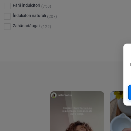
Bio Planete
(13)
Vitamina D
Fără îndulcitori
(5)
(758)
Bio Today
(21)
Îndulcitori naturali
(207)
Bioca
(4)
Zahăr adăugat
(122)
Bioenergie
(6)
Biolu
(59)
RESETEAZA FILTRELE
Biona
(201)
Biopuro
(25)
Biorganik
(8)
Birkengold
(34)
Bonsan
(1)
Chicza
(4)
Clarification
(5)
Cloud Nine Factory
(5)