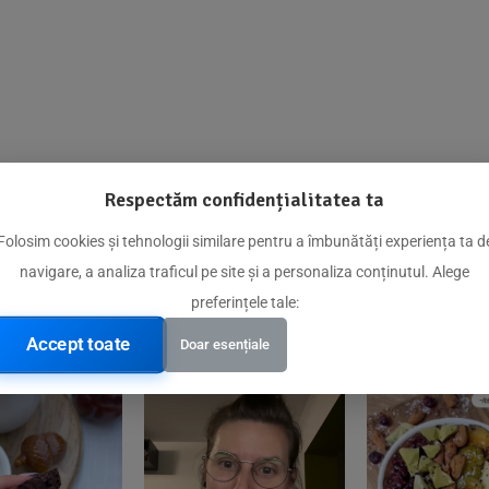
Respectăm confidențialitatea ta
@biorganica.ro
Folosim cookies și tehnologii similare pentru a îmbunătăți experiența ta d
navigare, a analiza traficul pe site și a personaliza conținutul. Alege
Produse de încredere recomandate de comunitatea noastră
preferințele tale:
Accept toate
Doar esențiale