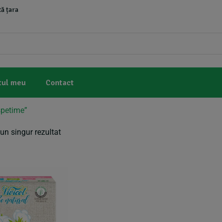
ă țara
tul meu
Contact
spetime”
un singur rezultat