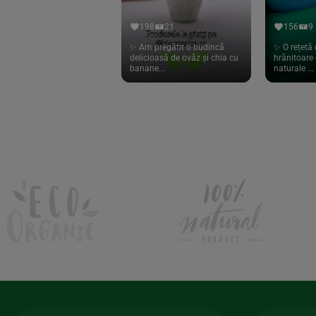
Hari Tea
(9)
198
21
156
9
Higher Living
(10)
✨ Am pregătit o budincă
✨ O rețetă 
delicioasă de ovăz și chia cu
hrănitoare 
Hoyer
(20)
banane...
naturale ...
If You Care
(27)
Isha
(56)
Kanne Brottrunk
(1)
Kluuk
(6)
Kombucha Life
(8)
Kookie Cat
(13)
Kulau
(4)
Lexen
(1)
Lifefood
(39)
Lima
(69)