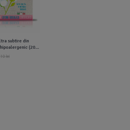
ltra subtire din
 hipoalergenic (20
OT Be Natural
,10
lei