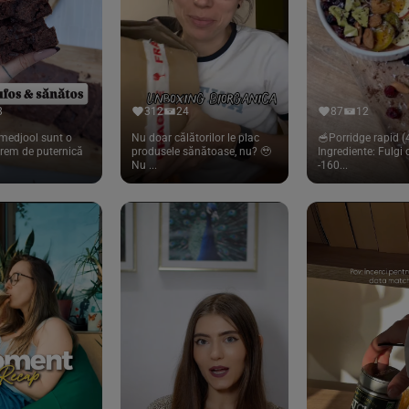
8
312
24
87
12
medjool sunt o
Nu doar călătorilor le plac
🥣Porridge rapid (4
trem de puternică
produsele sănătoase, nu? 🥹
Ingrediente: Fulgi
Nu ...
-160...