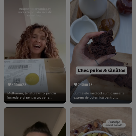
356
28
245
18
Mulțumim, @naturawl.ro, pentru
Curmalele medjool sunt o unealtă
încredere și pentru tot ce fa...
extrem de puternică pentru ...