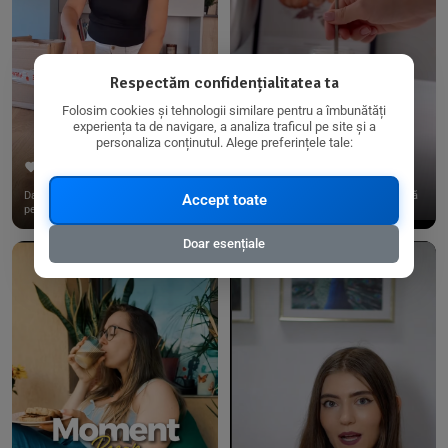
Respectăm confidențialitatea ta
Folosim cookies și tehnologii similare pentru a îmbunătăți
experiența ta de navigare, a analiza traficul pe site și a
personaliza conținutul. Alege preferințele tale:
267
15
198
21
Dacă consumi produse fără gluten,
✨ Am pregătit o budincă delicioasă
Accept toate
pe @biorganica.ro găsești ...
de ovăz și chia cu banane...
Doar esențiale