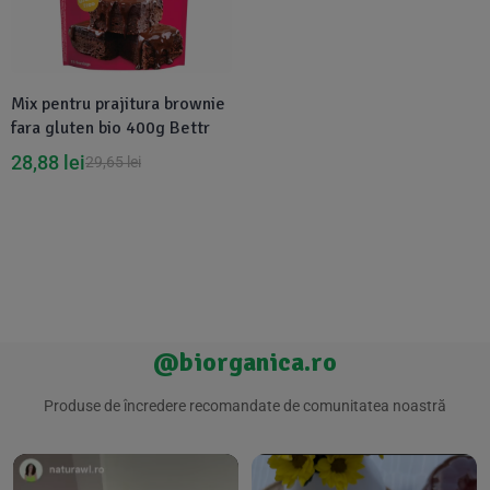
Suplimente Vegetale
(45)
›
👶 Îngrijire Bebe & Copii
Măsline
(14)
(2)
Vitamine & Minerale
(30)
Mix pentru prajitura brownie
Oțet & Fermentație
›
🧴 Îngrijire Personală
(36)
(411)
fara gluten bio 400g Bettr
28,88
lei
29,65
lei
Super Alimente
›
🐕 Animale de Companie
(5)
(6)
›
🏠 Casa & Lifestyle
(340)
@biorganica.ro
Produse de încredere recomandate de comunitatea noastră