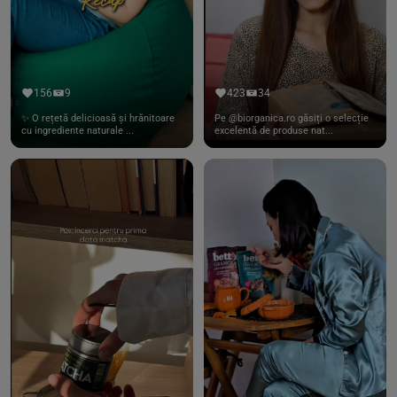
156
9
423
34
✨ O rețetă delicioasă și hrănitoare
Pe @biorganica.ro găsiți o selecție
cu ingrediente naturale ...
excelentă de produse nat...