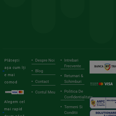
150lei
ate
doar
Foloseste
sele
cu
codul
pen
cei
BIOSTART
stilu
mai
tău
buni
de
furnizori
viaț
săn
Despre Noi
Intrebari
Plătești
Frecvente
așa cum îți
Blog
e mai
Returnari &
Contact
Schimburi
comod
Politica De
Contul Meu
Confidentialitate
Alegem cel
Termeni Si
mai rapid
Conditii