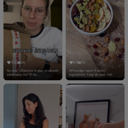
312
24
87
12
Nu doar călătorilor le plac produsele
🥣Porridge rapid (4 portii)
sănătoase, nu? 🥹 Nu ...
Ingrediente: Fulgi de ovaz -160...