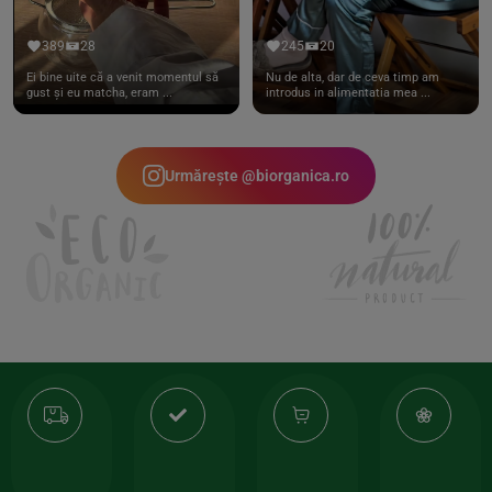
389
28
245
20
Ei bine uite că a venit momentul să
Nu de alta, dar de ceva timp am
gust și eu matcha, eram ...
introdus in alimentatia mea ...
Urmărește @biorganica.ro
Transport
Produse
-35%
10
gratuit
de
la
Or
calitate
prima
valoarea
Cert
comanda
minima
și
Lucrăm