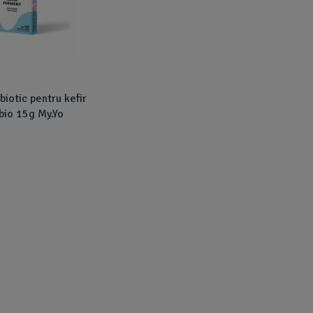
iotic pentru kefir
io 15g My.Yo