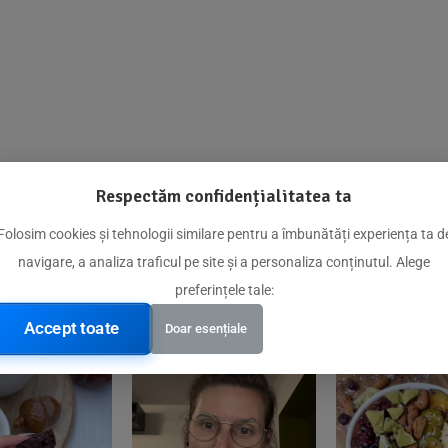
Respectăm confidențialitatea ta
@biorganica.ro
Folosim cookies și tehnologii similare pentru a îmbunătăți experiența ta d
navigare, a analiza traficul pe site și a personaliza conținutul. Alege
Produse de încredere recomandate de comunitatea noastră
preferințele tale:
Accept toate
Doar esențiale