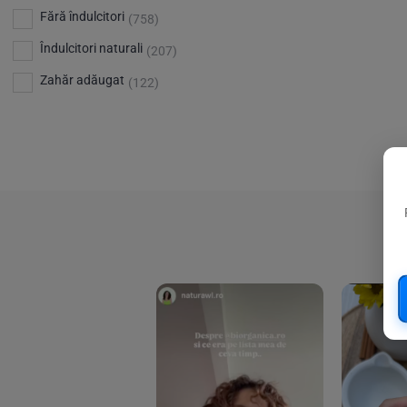
Bio Planete
(13)
Vitamina D
Fără îndulcitori
(5)
(758)
Bio Today
(21)
Îndulcitori naturali
(207)
Bioca
(4)
Zahăr adăugat
(122)
Bioenergie
(6)
Biolu
(59)
RESETEAZA FILTRELE
Biona
(201)
Biopuro
(25)
Biorganik
(8)
Birkengold
(34)
Bonsan
(1)
Chicza
(4)
Clarification
(5)
Cloud Nine Factory
(5)