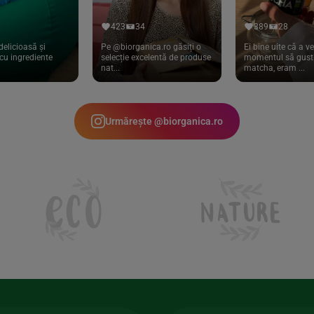
423
34
389
28
delicioasă și
Pe @biorganica.ro găsiți o
Ei bine uite că a ve
cu ingrediente
selecție excelentă de produse
momentul să gust 
nat...
matcha, eram ...
Urmărește @biorganica.ro