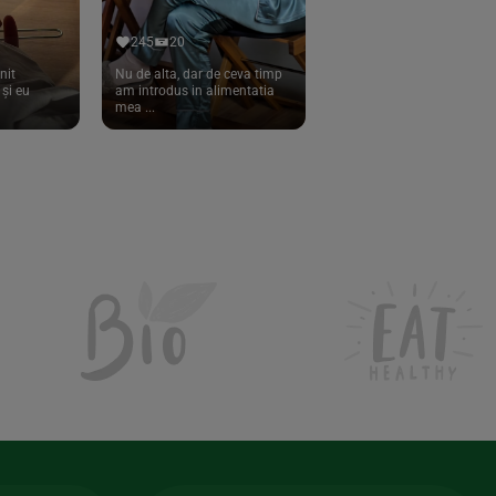
245
20
nit
Nu de alta, dar de ceva timp
și eu
am introdus in alimentatia
mea ...