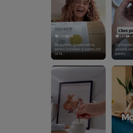
Cook
(83)
Davert
(15)
Dennree
(77)
Dr. Goerg
(19)
356
28
245
1
Dr.Soda
(13)
Mulțumim, @naturawl.ro,
Curmalele 
pentru încredere și pentru tot
unealtă ex
ce fa...
pentru ...
Dragon Superfoods
(75)
ECOS
(13)
Eliah Sahil
(41)
Florasca
(1)
Frudada
(4)
Germline
(37)
Green Bliss
(23)
GreenOrganics
(17)