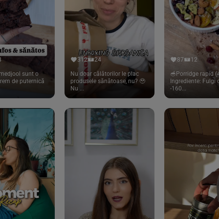
8
312
24
87
12
medjool sunt o
Nu doar călătorilor le plac
🥣Porridge rapid (4
trem de puternică
produsele sănătoase, nu? 🥹
Ingrediente: Fulgi
Nu ...
-160...