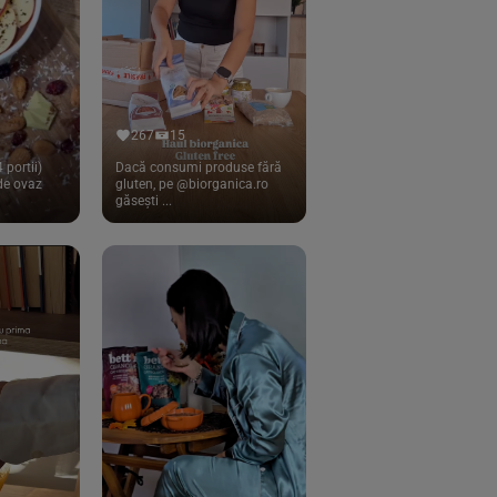
267
15
 portii)
Dacă consumi produse fără
 de ovaz
gluten, pe @biorganica.ro
găsești ...