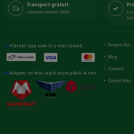
Transport gratuit
Pr
Lipolife
(13)
valoarea minima 150lei
Luc
Lotao
furn
(13)
Mamuko
(24)
Marchesato
(19)
Despre Noi
Plătești așa cum îți e mai comod
Me Luna
(4)
Blog
Medihemp
(16)
Contact
Meybona
(17)
Alegem cel mai rapid drum până la tine
Mix Brands
Contul Meu
(5)
Morel et Le Chantoux
(22)
Mr.Soda
(7)
My.Yo
(3)
Nat-ali
(71)
Naturgold
(2)