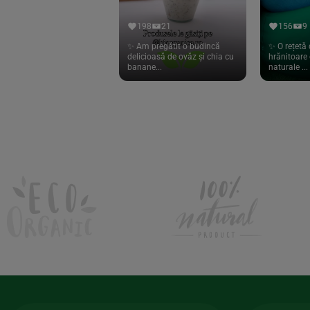
Hari Tea
(9)
198
21
156
9
Higher Living
(10)
✨ Am pregătit o budincă
✨ O rețetă 
delicioasă de ovăz și chia cu
hrănitoare 
Hoyer
(20)
banane...
naturale ...
If You Care
(27)
Isha
(56)
Kanne Brottrunk
(1)
Kluuk
(6)
Kombucha Life
(8)
Kookie Cat
(13)
Kulau
(4)
Lexen
(1)
Lifefood
(39)
Lima
(69)