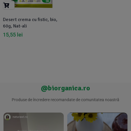
Suplimente Vegetale
(45)
›
👶 Îngrijire Bebe & Copii
Măsline
(14)
(2)
Desert crema cu fistic, bio,
Vitamine & Minerale
(30)
60g, Nat-ali
Oțet & Fermentație
›
🧴 Îngrijire Personală
(36)
(411)
15,55
lei
Super Alimente
›
🐕 Animale de Companie
(5)
(6)
›
🏠 Casa & Lifestyle
(340)
@biorganica.ro
Produse de încredere recomandate de comunitatea noastră