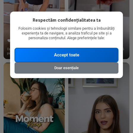
Respectăm confidențialitatea ta
Folosim cookies și tehnologii similare pentru a îmbunătăți
experiența ta de navigare, a analiza traficul pe site și a
personaliza conținutul. Alege preferințele tale:
267
15
198
21
Dacă consumi produse fără gluten,
✨ Am pregătit o budincă delicioasă
pe @biorganica.ro găsești ...
de ovăz și chia cu banane...
Accept toate
Doar esențiale