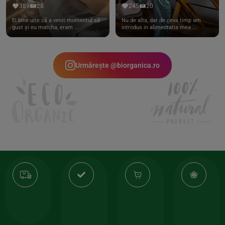
389
28
245
20
Ei bine uite că a venit momentul să
Nu de alta, dar de ceva timp am
gust și eu matcha, eram ...
introdus in alimentatia mea ...
Urmărește @biorganica.ro
Transport
Produse
-35%
10
gratuit
de
la
Or
calitate
prima
valoarea
Cert
comanda
minima
și
Lucrăm
150lei
ate
doar
Foloseste
sele
cu
codul