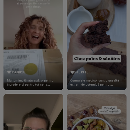
356
28
245
18
Mulțumim, @naturawl.ro, pentru
Curmalele medjool sunt o unealtă
încredere și pentru tot ce fa...
extrem de puternică pentru ...