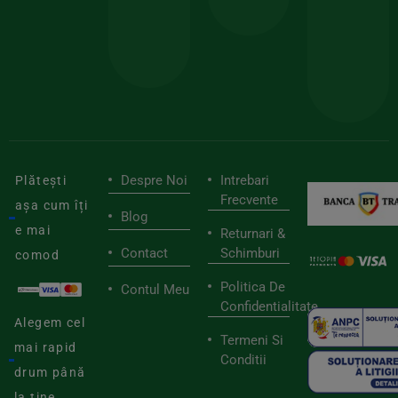
pen
cei
BIOSTART
stilu
mai
tău
buni
de
furnizori
viaț
săn
Despre Noi
Intrebari
Plătești
Frecvente
așa cum îți
Blog
e mai
Returnari &
Contact
Schimburi
comod
Politica De
Contul Meu
Confidentialitate
Alegem cel
Termeni Si
mai rapid
Conditii
drum până
la tine