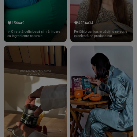
156
9
423
34
✨ O rețetă delicioasă și hrănitoare
Pe @biorganica.ro găsiți o selecție
cu ingrediente naturale ...
excelentă de produse nat...