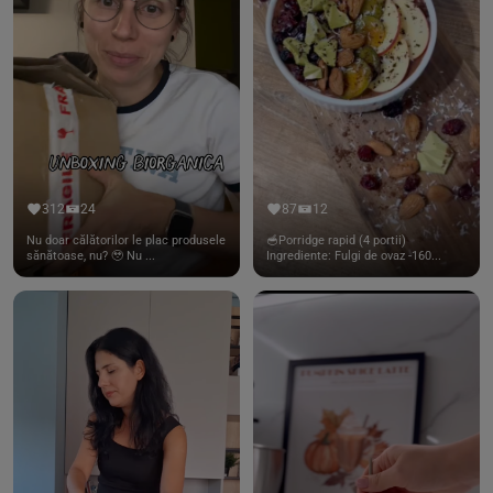
312
24
87
12
Nu doar călătorilor le plac produsele
🥣Porridge rapid (4 portii)
sănătoase, nu? 🥹 Nu ...
Ingrediente: Fulgi de ovaz -160...