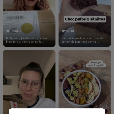
356
28
245
18
Mulțumim, @naturawl.ro, pentru
Curmalele medjool sunt o unealtă
încredere și pentru tot ce fa...
extrem de puternică pentru ...