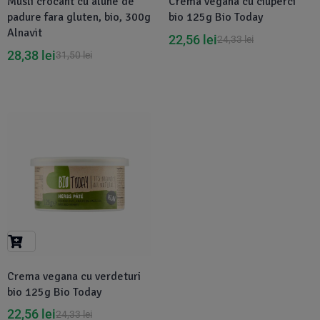
Musli crocant cu alune de
Crema vegana cu ciuperci
padure fara gluten, bio, 300g
bio 125g Bio Today
Alnavit
22,56
lei
24,33
lei
28,38
lei
31,50
lei
-7%
Crema vegana cu verdeturi
bio 125g Bio Today
22,56
lei
24,33
lei