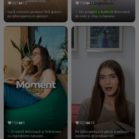
267
15
198
21
Dacă consumi produse fără gluten,
✨ Am pregătit o budincă delicioasă
pe @biorganica.ro găsești ...
de ovăz și chia cu banane...
156
9
423
34
✨ O rețetă delicioasă și hrănitoare
Pe @biorganica.ro găsiți o selecție
cu ingrediente naturale ...
excelentă de produse nat...