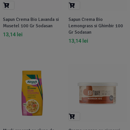
Suplimente Vegetale
(45)
›
👶 Îngrijire Bebe & Copii
Măsline
(14)
(2)
Sapun Crema Bio Lavanda si
Sapun Crema Bio
Vitamine & Minerale
(30)
Musetel 100 Gr Sodasan
Lemongrass si Ghimbir 100
Oțet & Fermentație
›
🧴 Îngrijire Personală
(36)
(411)
Gr Sodasan
13,14
lei
13,14
lei
Super Alimente
›
🐕 Animale de Companie
(5)
(6)
›
🏠 Casa & Lifestyle
(340)
Disponibil in 1-2 zile
-7%