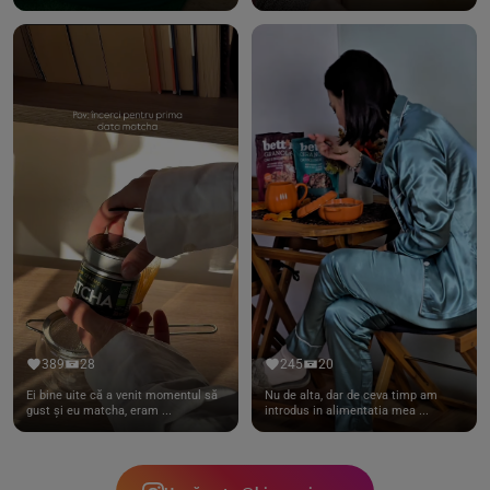
389
28
245
20
Ei bine uite că a venit momentul să
Nu de alta, dar de ceva timp am
gust și eu matcha, eram ...
introdus in alimentatia mea ...