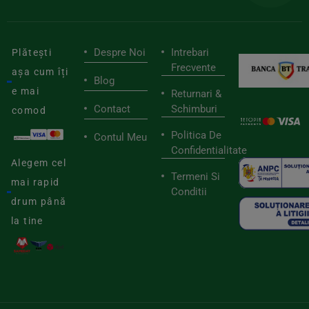
Despre Noi
Intrebari
Plătești
Frecvente
așa cum îți
Blog
e mai
Returnari &
Contact
Schimburi
comod
Politica De
Contul Meu
Confidentialitate
Alegem cel
Termeni Si
mai rapid
Conditii
drum până
la tine