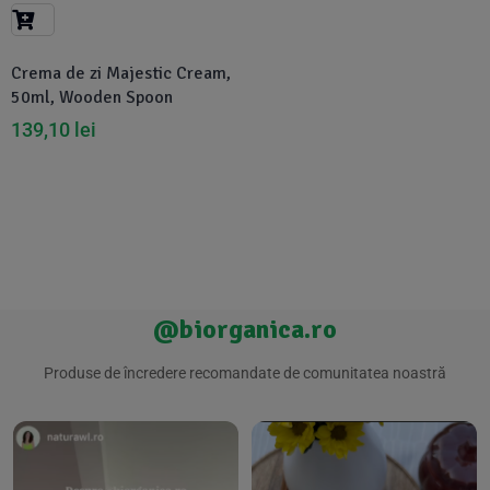
Suplimente Vegetale
(45)
›
👶 Îngrijire Bebe & Copii
Măsline
(14)
(2)
Crema de zi Majestic Cream,
Vitamine & Minerale
(30)
50ml, Wooden Spoon
Oțet & Fermentație
›
🧴 Îngrijire Personală
(36)
(411)
139,10
lei
Super Alimente
›
🐕 Animale de Companie
(5)
(6)
›
🏠 Casa & Lifestyle
(340)
@biorganica.ro
Produse de încredere recomandate de comunitatea noastră