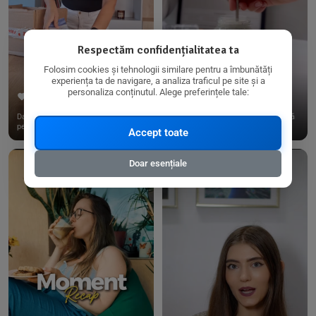
Respectăm confidențialitatea ta
Folosim cookies și tehnologii similare pentru a îmbunătăți
experiența ta de navigare, a analiza traficul pe site și a
personaliza conținutul. Alege preferințele tale:
267
15
198
21
Dacă consumi produse fără gluten,
✨ Am pregătit o budincă delicioasă
pe @biorganica.ro găsești ...
de ovăz și chia cu banane...
Accept toate
Doar esențiale