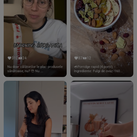
312
24
87
12
Nu doar călătorilor le plac produsele
🥣Porridge rapid (4 portii)
sănătoase, nu? 🥹 Nu ...
Ingrediente: Fulgi de ovaz -160...