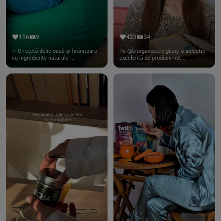
156
9
423
34
✨ O rețetă delicioasă și hrănitoare
Pe @biorganica.ro găsiți o selecție
cu ingrediente naturale ...
excelentă de produse nat...