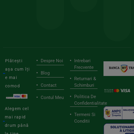
pen
cei
BIOSTART
stilu
mai
tău
buni
de
furnizori
viaț
săn
Despre Noi
Intrebari
Plătești
Frecvente
așa cum îți
Blog
e mai
Returnari &
Contact
Schimburi
comod
Politica De
Contul Meu
Confidentialitate
Alegem cel
Termeni Si
mai rapid
Conditii
drum până
la tine