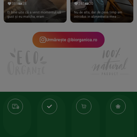
389
28
245
20
Ei bine uite că a venit momentul să
Nu de alta, dar de ceva timp am
gust și eu matcha, eram ...
introdus in alimentatia mea ...
Urmărește @biorganica.ro
Transport
Produse
-35%
10
gratuit
de
la
Or
calitate
prima
valoarea
Cert
comanda
minima
și
Lucrăm
150lei
ate
doar
Foloseste
sele
cu
codul