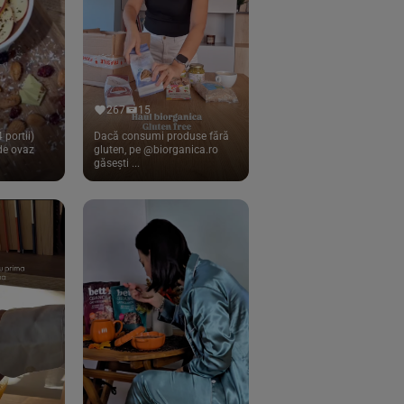
267
15
 portii)
Dacă consumi produse fără
 de ovaz
gluten, pe @biorganica.ro
găsești ...