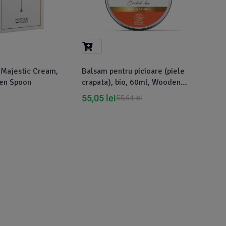
 Majestic Cream,
Balsam pentru picioare (piele
en Spoon
crapata), bio, 60ml, Wooden
Spoon
55,05
lei
55,64
lei