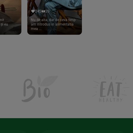
245
20
nit
Nu de alta, dar de ceva timp
și eu
am introdus in alimentatia
mea ...