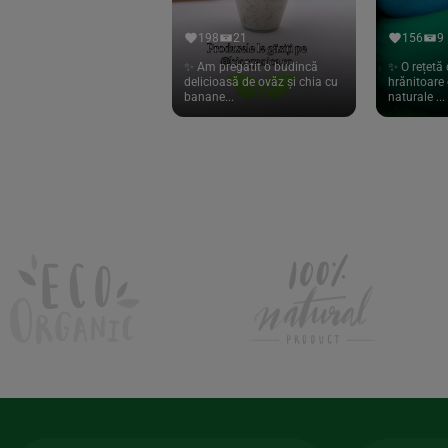
Hari Tea
(9)
198
21
156
9
Higher Living
(10)
✨ Am pregătit o budincă
✨ O rețetă 
delicioasă de ovăz și chia cu
hrănitoare 
Hoyer
(20)
banane...
naturale ...
If You Care
(27)
Isha
(56)
Kanne Brottrunk
(1)
Kluuk
(6)
Kombucha Life
(8)
Kookie Cat
(13)
Kulau
(4)
Lexen
(1)
Lifefood
(39)
Lima
(69)