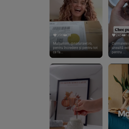
Cook
(83)
Davert
(15)
Dennree
(77)
Dr. Goerg
(19)
356
28
245
1
Dr.Soda
(13)
Mulțumim, @naturawl.ro,
Curmalele 
pentru încredere și pentru tot
unealtă ex
ce fa...
pentru ...
Dragon Superfoods
(75)
ECOS
(13)
Eliah Sahil
(41)
Florasca
(1)
Frudada
(4)
Germline
(37)
Green Bliss
(23)
GreenOrganics
(17)