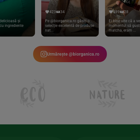
423
34
389
28
delicioasă și
Pe @biorganica.ro găsiți o
Ei bine uite că a ve
cu ingrediente
selecție excelentă de produse
momentul să gust 
nat...
matcha, eram ...
Urmărește @biorganica.ro