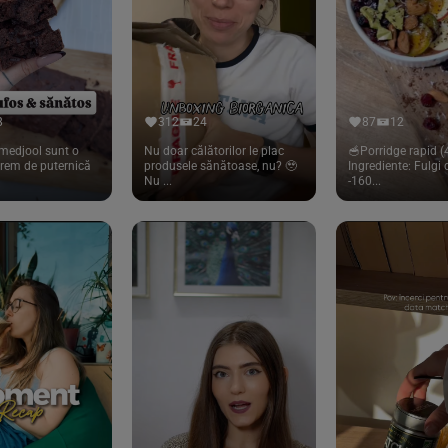
8
312
24
87
12
medjool sunt o
Nu doar călătorilor le plac
🥣Porridge rapid (4
trem de puternică
produsele sănătoase, nu? 🥹
Ingrediente: Fulgi
Nu ...
-160...