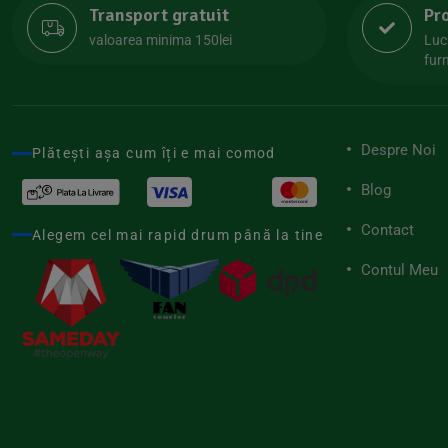
Transport gratuit
Pr
Lipolife
(13)
valoarea minima 150lei
Luc
Lotao
furn
(13)
Mamuko
(24)
Marchesato
(19)
Despre Noi
Plătești așa cum îți e mai comod
Me Luna
(4)
Blog
Medihemp
(16)
Contact
Meybona
Alegem cel mai rapid drum până la tine
(17)
Mix Brands
Contul Meu
(5)
Morel et Le Chantoux
(22)
Mr.Soda
(7)
My.Yo
(3)
Nat-ali
(71)
Naturgold
(2)