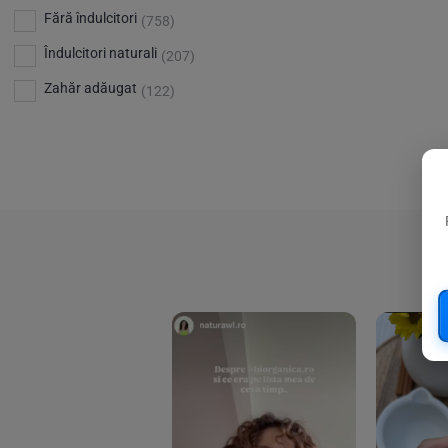
Bio Planete
(13)
Vitamina D
Fără îndulcitori
(5)
(758)
Bio Today
(21)
Îndulcitori naturali
(207)
Bioca
(4)
Zahăr adăugat
(122)
Bioenergie
(6)
Biolu
(59)
RESETEAZA FILTRELE
Biona
(201)
Biopuro
(25)
Biorganik
(8)
Birkengold
(34)
Bonsan
(1)
Chicza
(4)
Clarification
(5)
Cloud Nine Factory
(5)