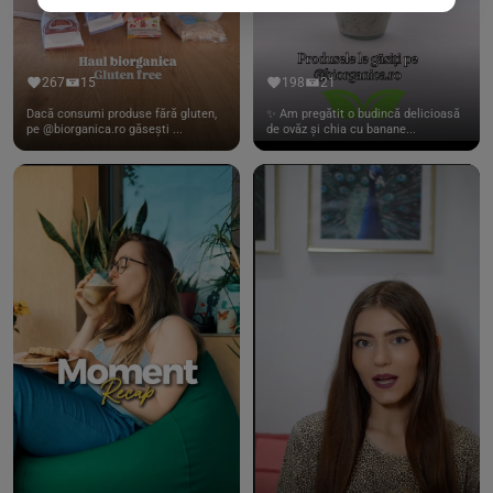
267
15
198
21
Dacă consumi produse fără gluten,
✨ Am pregătit o budincă delicioasă
pe @biorganica.ro găsești ...
de ovăz și chia cu banane...