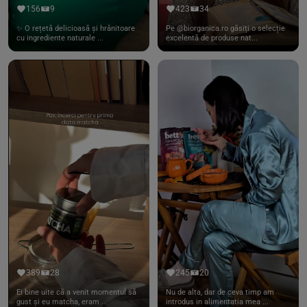
156
9
423
34
✨ O rețetă delicioasă și hrănitoare
Pe @biorganica.ro găsiți o selecție
cu ingrediente naturale ...
excelentă de produse nat...
389
28
245
20
Ei bine uite că a venit momentul să
Nu de alta, dar de ceva timp am
gust și eu matcha, eram ...
introdus in alimentatia mea ...