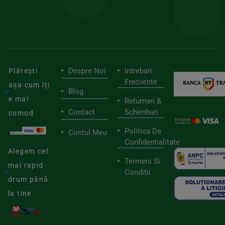
de
furnizori
viaț
săn
Despre Noi
Intrebari
Plătești
Frecvente
așa cum îți
Blog
e mai
Returnari &
Contact
Schimburi
comod
Politica De
Contul Meu
Confidentialitate
Alegem cel
Termeni Si
mai rapid
Conditii
drum până
la tine