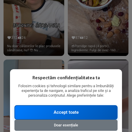
312
24
87
12
Nu doar călătorilor le plac produsele
🥣Porridge rapid (4 portii)
sănătoase, nu? 🥹 Nu ...
Ingrediente: Fulgi de ovaz -160...
Respectăm confidențialitatea ta
Folosim cookies și tehnologii similare pentru a îmbunătăți
experiența ta de navigare, a analiza traficul pe site și a
personaliza conținutul. Alege preferințele tale:
Accept toate
Doar esențiale