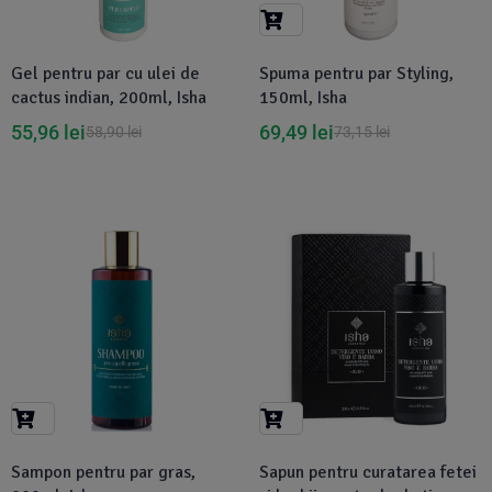
Suplimente Vegetale
(45)
›
👶 Îngrijire Bebe & Copii
Măsline
(14)
(2)
Gel pentru par cu ulei de
Spuma pentru par Styling,
Vitamine & Minerale
(30)
cactus indian, 200ml, Isha
150ml, Isha
Oțet & Fermentație
›
🧴 Îngrijire Personală
(36)
(411)
55,96
lei
69,49
lei
58,90
lei
73,15
lei
Super Alimente
›
🐕 Animale de Companie
(5)
(6)
›
🏠 Casa & Lifestyle
(340)
-5%
-5%
Sampon pentru par gras,
Sapun pentru curatarea fetei