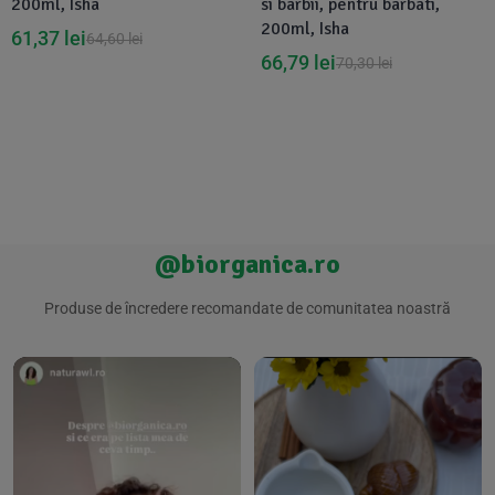
200ml, Isha
si barbii, pentru barbati,
200ml, Isha
61,37
lei
64,60
lei
66,79
lei
70,30
lei
@biorganica.ro
Produse de încredere recomandate de comunitatea noastră