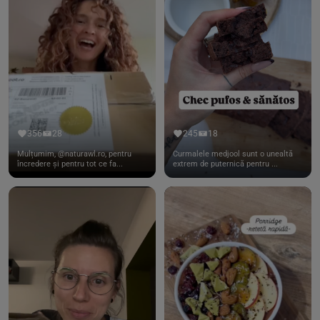
356
28
245
18
Mulțumim, @naturawl.ro, pentru
Curmalele medjool sunt o unealtă
încredere și pentru tot ce fa...
extrem de puternică pentru ...