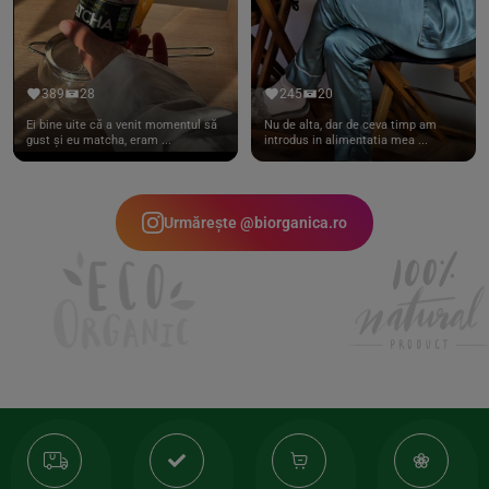
389
28
245
20
Ei bine uite că a venit momentul să
Nu de alta, dar de ceva timp am
gust și eu matcha, eram ...
introdus in alimentatia mea ...
Urmărește @biorganica.ro
Transport
Produse
-35%
10
gratuit
de
la
Or