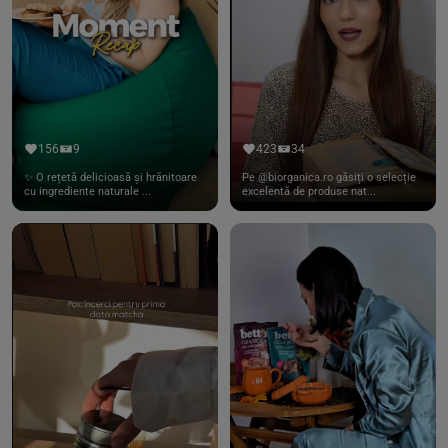
156
9
423
34
✨ O rețetă delicioasă și hrănitoare
Pe @biorganica.ro găsiți o selecție
cu ingrediente naturale ...
excelentă de produse nat...