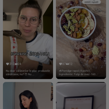
312
24
87
12
Nu doar călătorilor le plac produsele
🥣Porridge rapid (4 portii)
sănătoase, nu? 🥹 Nu ...
Ingrediente: Fulgi de ovaz -160...