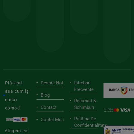
calitate
prima
valoarea
Cert
comanda
minima
și
Lucrăm
150lei
ate
doar
Foloseste
sele
cu
codul
pen
cei
BIOSTART
stilu
mai
tău
buni
de
furnizori
viaț
săn
Despre Noi
Intrebari
Plătești
Frecvente
așa cum îți
Blog
e mai
Returnari &
Contact
Schimburi
comod
Politica De
Contul Meu
Confidentialitate
Alegem cel