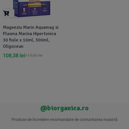
Suplimente Vegetale
(45)
›
👶 Îngrijire Bebe & Copii
Măsline
(14)
(2)
Vitamine & Minerale
(30)
Magneziu Marin Aquamag si
Oțet & Fermentație
›
🧴 Îngrijire Personală
(36)
(411)
Plasma Marina Hipertonica
30 fiole x 10ml, 300ml,
Oligocean
Super Alimente
›
🐕 Animale de Companie
(5)
(6)
108,38
lei
115,82
lei
›
🏠 Casa & Lifestyle
(340)
@biorganica.ro
Produse de încredere recomandate de comunitatea noastră