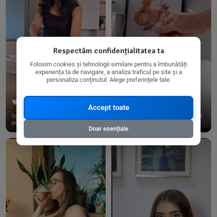
Respectăm confidențialitatea ta
Folosim cookies și tehnologii similare pentru a îmbunătăți
experiența ta de navigare, a analiza traficul pe site și a
personaliza conținutul. Alege preferințele tale:
267
15
198
21
Accept toate
Dacă consumi produse fără gluten,
✨ Am pregătit o budincă delicioasă
pe @biorganica.ro găsești ...
de ovăz și chia cu banane...
Doar esențiale