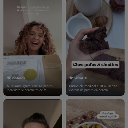
356
28
245
18
Mulțumim, @naturawl.ro, pentru
Curmalele medjool sunt o unealtă
încredere și pentru tot ce fa...
extrem de puternică pentru ...