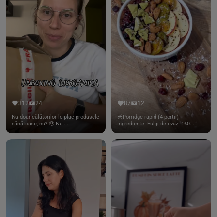
312
24
87
12
Nu doar călătorilor le plac produsele
🥣Porridge rapid (4 portii)
sănătoase, nu? 🥹 Nu ...
Ingrediente: Fulgi de ovaz -160...