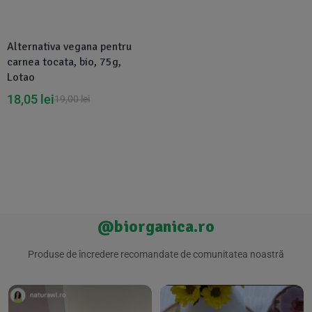
Suplimente Vegetale
(45)
›
👶 Îngrijire Bebe & Copii
Măsline
(14)
(2)
Alternativa vegana pentru
Vitamine & Minerale
(30)
carnea tocata, bio, 75g,
Oțet & Fermentație
›
🧴 Îngrijire Personală
(36)
(411)
Lotao
18,05
lei
19,00
lei
Super Alimente
›
🐕 Animale de Companie
(5)
(6)
›
🏠 Casa & Lifestyle
(340)
@biorganica.ro
Produse de încredere recomandate de comunitatea noastră