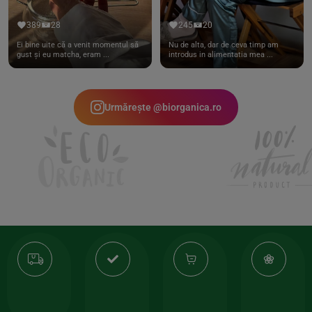
389
28
245
20
Ei bine uite că a venit momentul să
Nu de alta, dar de ceva timp am
gust și eu matcha, eram ...
introdus in alimentatia mea ...
Urmărește @biorganica.ro
Transport
Produse
-35%
10
gratuit
de
la
Or
calitate
prima
valoarea
Cert
comanda
minima
și
Lucrăm
150lei
ate
doar
Foloseste