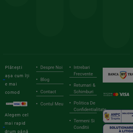
sele
cu
codul
pen
cei
BIOSTART
stilu
mai
tău
buni
de
furnizori
viaț
săn
Despre Noi
Intrebari
Plătești
Frecvente
așa cum îți
Blog
e mai
Returnari &
Contact
Schimburi
comod
Politica De
Contul Meu
Confidentialitate
Alegem cel
Termeni Si
mai rapid
Conditii
drum până