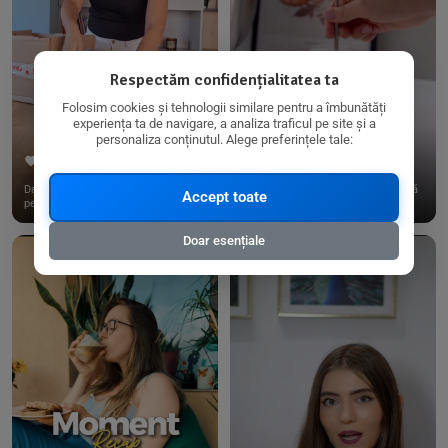
Respectăm confidențialitatea ta
Folosim cookies și tehnologii similare pentru a îmbunătăți
experiența ta de navigare, a analiza traficul pe site și a
personaliza conținutul. Alege preferințele tale:
267
15
198
21
Dacă consumi produse fără gluten,
✨ Am pregătit o budincă delicioasă
Accept toate
pe @biorganica.ro găsești ...
de ovăz și chia cu banane...
Doar esențiale