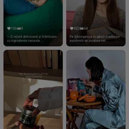
156
9
423
34
✨ O rețetă delicioasă și hrănitoare
Pe @biorganica.ro găsiți o selecție
cu ingrediente naturale ...
excelentă de produse nat...