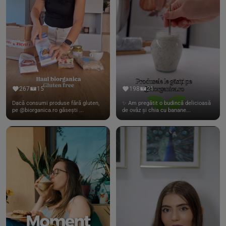
267
15
198
21
Dacă consumi produse fără gluten,
✨ Am pregătit o budincă delicioasă
pe @biorganica.ro găsești ...
de ovăz și chia cu banane...