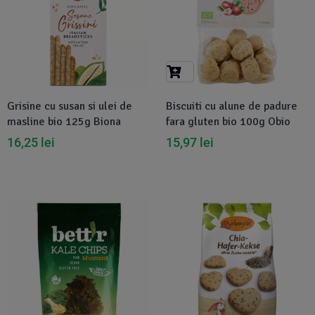
Grisine cu susan si ulei de
Biscuiti cu alune de padure
masline bio 125g Biona
fara gluten bio 100g Obio
16,25
lei
15,97
lei
-4%
Disponibil in 1-2 zile