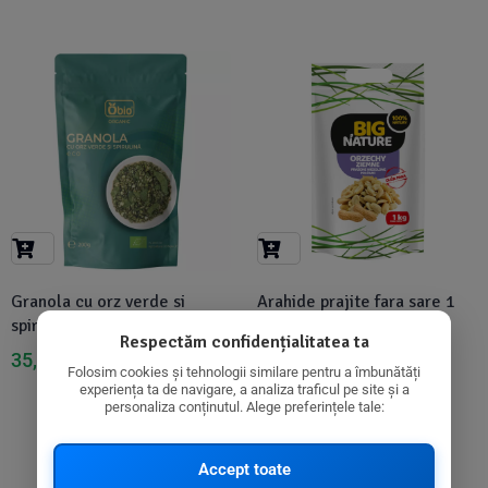
-8%
-7%
Granola cu orz verde si
Arahide prajite fara sare 1
spirulina bio, 200g - Obio
kg Big Nature
Respectăm confidențialitatea ta
35,28
lei
37,00
lei
38,23
lei
39,99
lei
Folosim cookies și tehnologii similare pentru a îmbunătăți
experiența ta de navigare, a analiza traficul pe site și a
personaliza conținutul. Alege preferințele tale:
Accept toate
Disponibil in 1-2 zile