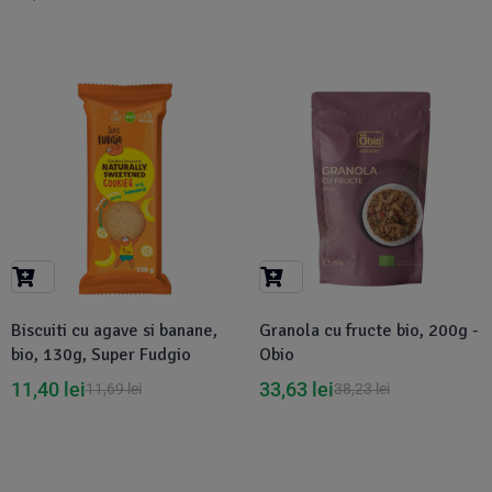
-2%
-12%
Biscuiti cu agave si banane,
Granola cu fructe bio, 200g -
bio, 130g, Super Fudgio
Obio
11,40
lei
33,63
lei
11,69
lei
38,23
lei