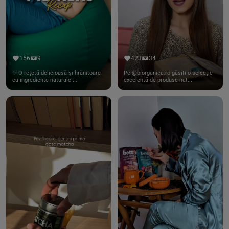
156
9
423
34
✨ O rețetă delicioasă și hrănitoare
Pe @biorganica.ro găsiți o selecție
cu ingrediente naturale ...
excelentă de produse nat...