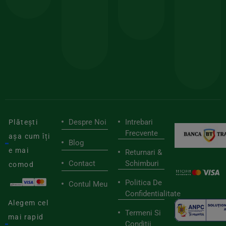
150lei
ate
doar
Foloseste
sele
cu
codul
pen
cei
BIOSTART
stilu
mai
tău
buni
de
furnizori
viaț
săn
Despre Noi
Intrebari
Plătești
Frecvente
așa cum îți
Blog
e mai
Returnari &
Contact
Schimburi
comod
Politica De
Contul Meu
Confidentialitate
Alegem cel
Termeni Si
mai rapid
Conditii