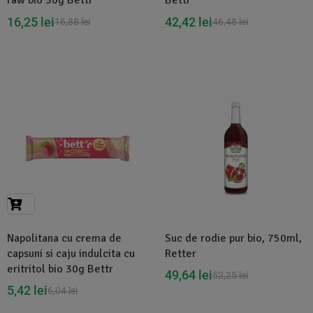
raw bio 30g Bettr
Bettr
16,25
lei
42,42
lei
16,88
lei
46,48
lei
-10%
Disponibil in 1-2 zile
Napolitana cu crema de
Suc de rodie pur bio, 750ml,
capsuni si caju indulcita cu
Retter
eritritol bio 30g Bettr
49,64
lei
52,25
lei
5,42
lei
6,04
lei