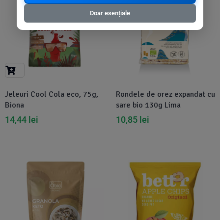
Doar esențiale
Jeleuri Cool Cola eco, 75g,
Rondele de orez expandat cu
Biona
sare bio 130g Lima
14,44
lei
10,85
lei
-31%
-4%