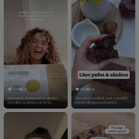
356
28
245
18
Mulțumim, @naturawl.ro, pentru
Curmalele medjool sunt o unealtă
încredere și pentru tot ce fa...
extrem de puternică pentru ...