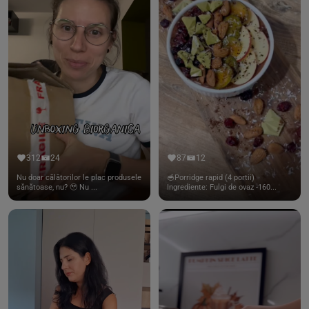
312
24
87
12
Nu doar călătorilor le plac produsele
🥣Porridge rapid (4 portii)
sănătoase, nu? 🥹 Nu ...
Ingrediente: Fulgi de ovaz -160...