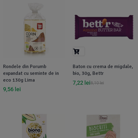
Disponibil in 1-2 zile
-11%
Rondele din Porumb
Baton cu crema de migdale,
expandat cu seminte de in
bio, 30g, Bettr
eco 130g Lima
7,22
lei
8,10
lei
9,56
lei
Disponibil in 1-2 zile