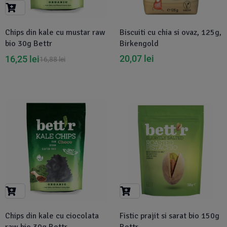
Chips din kale cu mustar raw
Biscuiti cu chia si ovaz, 125g,
bio 30g Bettr
Birkengold
20,07
lei
16,25
lei
16,88
lei
-4%
-9%
Chips din kale cu ciocolata
Fistic prajit si sarat bio 150g