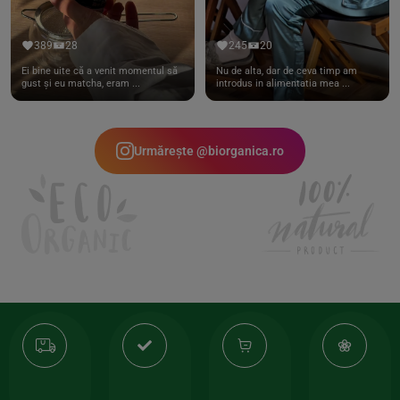
389
28
245
20
Ei bine uite că a venit momentul să
Nu de alta, dar de ceva timp am
gust și eu matcha, eram ...
introdus in alimentatia mea ...
Urmărește @biorganica.ro
Transport
Produse
-35%
10
gratuit
de
la
Or
calitate
prima
valoarea
Cert
comanda
minima
și
Lucrăm