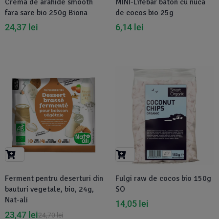
Crema de arahide smooth
MINI-Lifebar baton cu nuca
fara sare bio 250g Biona
de cocos bio 25g
24,37
lei
6,14
lei
-5%
Ferment pentru deserturi din
Fulgi raw de cocos bio 150g
bauturi vegetale, bio, 24g,
SO
Nat-ali
14,05
lei
23,47
lei
24,70
lei