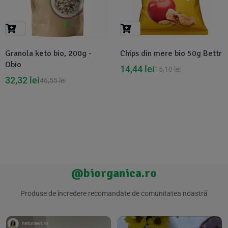
Granola keto bio, 200g -
Chips din mere bio 50g Bettr
Obio
14,44
lei
15,10
lei
32,32
lei
46,55
lei
@biorganica.ro
Produse de încredere recomandate de comunitatea noastră