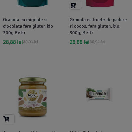
Suplimente Vegetale
(45)
›
👶 Îngrijire Bebe & Copii
Măsline
(14)
(2)
Granola cu migdale si
Granola cu fructe de padure
Vitamine & Minerale
(30)
ciocolata fara gluten bio
si cocos, fara gluten, bio,
Oțet & Fermentație
›
🧴 Îngrijire Personală
(36)
(411)
300g Bettr
300g, Bettr
28,88
lei
28,88
lei
30,91
lei
30,91
lei
Super Alimente
›
🐕 Animale de Companie
(5)
(6)
›
🏠 Casa & Lifestyle
(340)
Disponibil in 1-2 zile