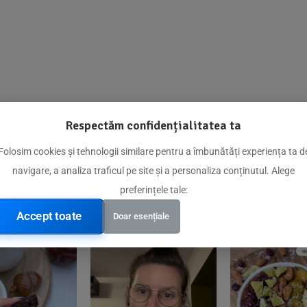
Respectăm confidențialitatea ta
@biorganica.ro
Folosim cookies și tehnologii similare pentru a îmbunătăți experiența ta d
navigare, a analiza traficul pe site și a personaliza conținutul. Alege
Produse de încredere recomandate de comunitatea noastră
preferințele tale:
Accept toate
Doar esențiale