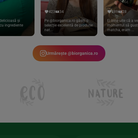
423
34
389
28
delicioasă și
Pe @biorganica.ro găsiți o
Ei bine uite că a ve
cu ingrediente
selecție excelentă de produse
momentul să gust 
nat...
matcha, eram ...
Urmărește @biorganica.ro