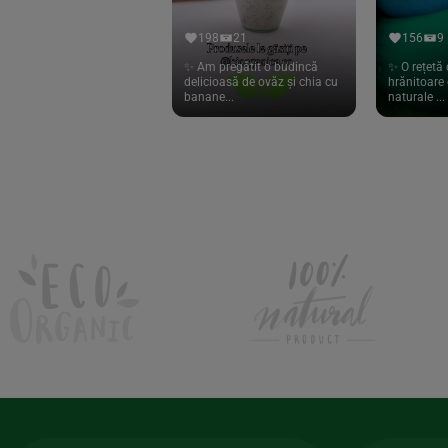
Hari Tea
(9)
198
21
156
9
Higher Living
(10)
✨ Am pregătit o budincă
✨ O rețetă 
delicioasă de ovăz și chia cu
hrănitoare 
Hoyer
(20)
banane...
naturale ...
If You Care
(27)
Isha
(56)
Kanne Brottrunk
(1)
Kluuk
(6)
Kombucha Life
(8)
Kookie Cat
(13)
Kulau
(4)
Lexen
(1)
Lifefood
(39)
Lima
(69)