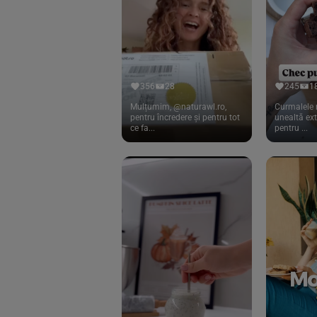
Cook
(83)
Davert
(15)
Dennree
(77)
Dr. Goerg
(19)
356
28
245
1
Dr.Soda
(13)
Mulțumim, @naturawl.ro,
Curmalele 
pentru încredere și pentru tot
unealtă ex
ce fa...
pentru ...
Dragon Superfoods
(75)
ECOS
(13)
Eliah Sahil
(41)
Florasca
(1)
Frudada
(4)
Germline
(37)
Green Bliss
(23)
GreenOrganics
(17)