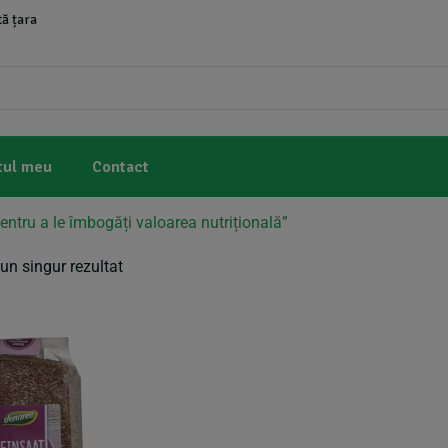
ă țara
tul meu
Contact
entru a le îmbogăți valoarea nutrițională”
un singur rezultat