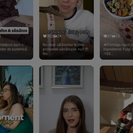
8
312
24
87
12
medjool sunt o
Nu doar călătorilor le plac
🥣Porridge rapid (4
trem de puternică
produsele sănătoase, nu? 🥹
Ingrediente: Fulgi
Nu ...
-160...