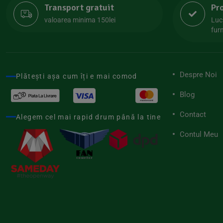
Transport gratuit
Pr
Lipolife
(13)
valoarea minima 150lei
Luc
Lotao
furn
(13)
Mamuko
(24)
Marchesato
(19)
Despre Noi
Plătești așa cum îți e mai comod
Me Luna
(4)
Blog
Medihemp
(16)
Contact
Meybona
Alegem cel mai rapid drum până la tine
(17)
Mix Brands
Contul Meu
(5)
Morel et Le Chantoux
(22)
Mr.Soda
(7)
My.Yo
(3)
Nat-ali
(71)
Naturgold
(2)