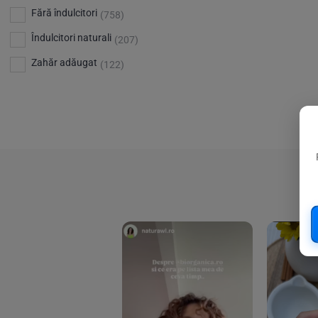
Bio Planete
(13)
Vitamina D
Fără îndulcitori
(5)
(758)
Bio Today
(21)
Îndulcitori naturali
(207)
Bioca
(4)
Zahăr adăugat
(122)
Bioenergie
(6)
Biolu
(59)
RESETEAZA FILTRELE
Biona
(201)
Biopuro
(25)
Biorganik
(8)
Birkengold
(34)
Bonsan
(1)
Chicza
(4)
Clarification
(5)
Cloud Nine Factory
(5)