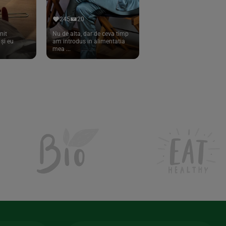
245
20
nit
Nu de alta, dar de ceva timp
și eu
am introdus in alimentatia
mea ...