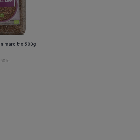
in maro bio 500g
,50
lei