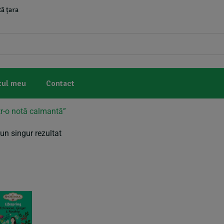
ă țara
tul meu
Contact
tr-o notă calmantă”
un singur rezultat