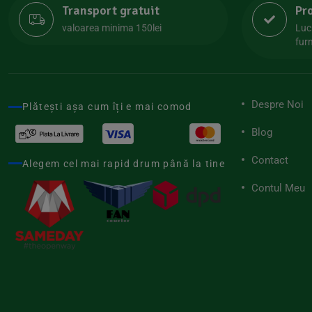
Transport gratuit
Pr
Lipolife
(13)
valoarea minima 150lei
Luc
Lotao
furn
(13)
Mamuko
(24)
Marchesato
(19)
Despre Noi
Plătești așa cum îți e mai comod
Me Luna
(4)
Blog
Medihemp
(16)
Contact
Meybona
Alegem cel mai rapid drum până la tine
(17)
Mix Brands
Contul Meu
(5)
Morel et Le Chantoux
(22)
Mr.Soda
(7)
My.Yo
(3)
Nat-ali
(71)
Naturgold
(2)