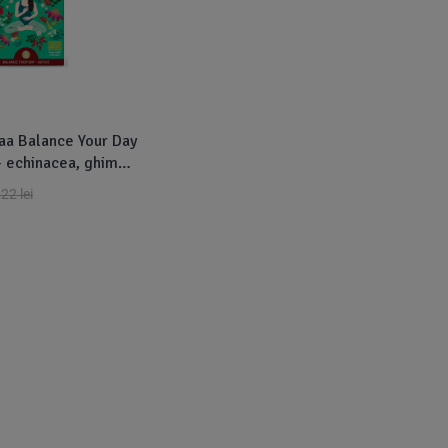
aa Balance Your Day
 - echinacea, ghimbir
io 16dz
,22
lei