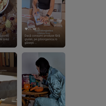
267
15
 portii)
Dacă consumi produse fără
 de ovaz
gluten, pe @biorganica.ro
găsești ...