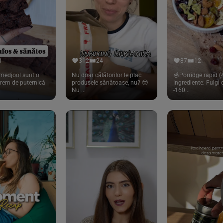
8
312
24
87
12
medjool sunt o
Nu doar călătorilor le plac
🥣Porridge rapid (4
trem de puternică
produsele sănătoase, nu? 🥹
Ingrediente: Fulgi
Nu ...
-160...