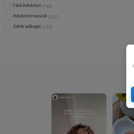
Bio Planete
(13)
Vitamina D
Fără îndulcitori
(5)
(758)
Bio Today
(21)
Îndulcitori naturali
(207)
Bioca
(4)
Zahăr adăugat
(122)
Bioenergie
(6)
Biolu
(59)
RESETEAZA FILTRELE
Biona
(201)
Biopuro
(25)
Biorganik
(8)
Birkengold
(34)
Bonsan
(1)
Chicza
(4)
Clarification
(5)
Cloud Nine Factory
(5)