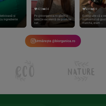
423
34
389
28
delicioasă și
Pe @biorganica.ro găsiți o
Ei bine uite că a ve
cu ingrediente
selecție excelentă de produse
momentul să gust 
nat...
matcha, eram ...
Urmărește @biorganica.ro