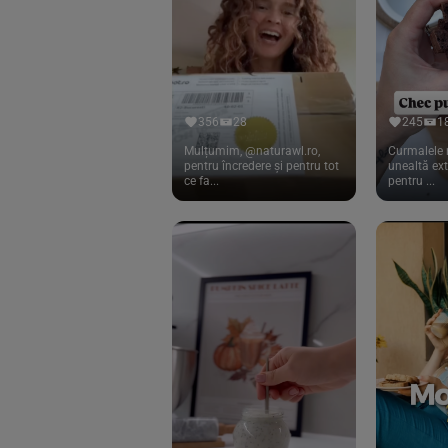
Cook
(83)
Davert
(15)
Dennree
(77)
Dr. Goerg
(19)
356
28
245
1
Dr.Soda
(13)
Mulțumim, @naturawl.ro,
Curmalele 
pentru încredere și pentru tot
unealtă ex
ce fa...
pentru ...
Dragon Superfoods
(75)
ECOS
(13)
Eliah Sahil
(41)
Florasca
(1)
Frudada
(4)
Germline
(37)
Green Bliss
(23)
GreenOrganics
(17)