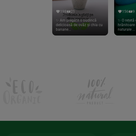
Hari Tea
(9)
198
21
156
9
Higher Living
(10)
✨ Am pregătit o budincă
✨ O rețetă 
delicioasă de ovăz și chia cu
hrănitoare 
Hoyer
(20)
banane...
naturale ...
If You Care
(27)
Isha
(56)
Kanne Brottrunk
(1)
Kluuk
(6)
Kombucha Life
(8)
Kookie Cat
(13)
Kulau
(4)
Lexen
(1)
Lifefood
(39)
Lima
(69)