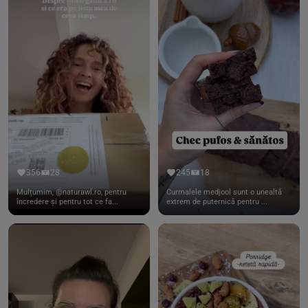
356
28
245
18
Mulțumim, @naturawl.ro, pentru
Curmalele medjool sunt o unealtă
încredere și pentru tot ce fa...
extrem de puternică pentru ...