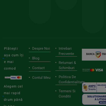
pen
cei
BIOSTART
stilu
mai
tău
buni
de
furnizori
viaț
săn
Despre Noi
Intrebari
Plătești
Frecvente
așa cum îți
Blog
e mai
Returnari &
Contact
Schimburi
comod
Politica De
Contul Meu
Confidentialitate
Alegem cel
Termeni Si
mai rapid
Conditii
drum până