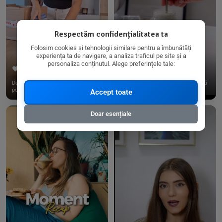
Respectăm confidențialitatea ta
Folosim cookies și tehnologii similare pentru a îmbunătăți
experiența ta de navigare, a analiza traficul pe site și a
personaliza conținutul. Alege preferințele tale:
267
15
198
21
Dacă consumi produse fără gluten,
✨ Am pregătit o budincă delicioasă
pe @biorganica.ro găsești ...
de ovăz și chia cu banane...
Accept toate
Doar esențiale