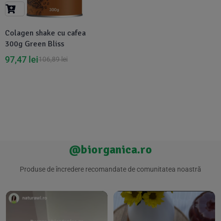
Suplimente Vegetale
(45)
›
👶 Îngrijire Bebe & Copii
Măsline
(14)
(2)
Colagen shake cu cafea
Vitamine & Minerale
(30)
300g Green Bliss
Oțet & Fermentație
›
🧴 Îngrijire Personală
(36)
(411)
97,47
lei
106,89
lei
Super Alimente
›
🐕 Animale de Companie
(5)
(6)
›
🏠 Casa & Lifestyle
(340)
@biorganica.ro
Produse de încredere recomandate de comunitatea noastră