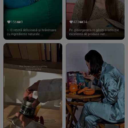
156
9
423
34
✨ O rețetă delicioasă și hrănitoare
Pe @biorganica.ro găsiți o selecție
cu ingrediente naturale ...
excelentă de produse nat...