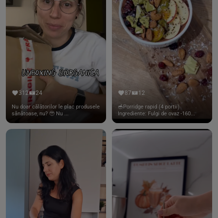
312
24
87
12
Nu doar călătorilor le plac produsele
🥣Porridge rapid (4 portii)
sănătoase, nu? 🥹 Nu ...
Ingrediente: Fulgi de ovaz -160...