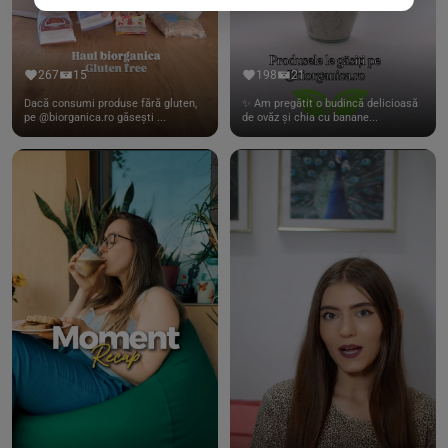
267
15
198
21
Dacă consumi produse fără gluten,
✨ Am pregătit o budincă delicioasă
pe @biorganica.ro găsești ...
de ovăz și chia cu banane...