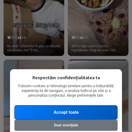
312
24
87
12
Nu doar călătorilor le plac produsele
🥣Porridge rapid (4 portii)
sănătoase, nu? 🥹 Nu ...
Ingrediente: Fulgi de ovaz -160...
Respectăm confidențialitatea ta
Folosim cookies și tehnologii similare pentru a îmbunătăți
experiența ta de navigare, a analiza traficul pe site și a
personaliza conținutul. Alege preferințele tale:
Accept toate
Doar esențiale