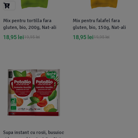
Suplimente Vegetale
(45)
›
👶 Îngrijire Bebe & Copii
Măsline
(14)
(2)
Mix pentru tortilla fara
Mix pentru falafel fara
Vitamine & Minerale
(30)
gluten, bio, 200g, Nat-ali
gluten, bio, 150g, Nat-ali
Oțet & Fermentație
›
🧴 Îngrijire Personală
(36)
(411)
18,95
lei
18,95
lei
19,95
lei
19,95
lei
Super Alimente
›
🐕 Animale de Companie
(5)
(6)
›
🏠 Casa & Lifestyle
(340)
Disponibil in 1-2 zile
Supa instant cu rosii, busuioc