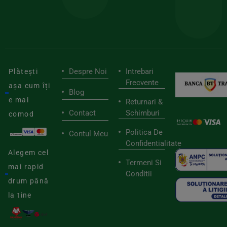
de
furnizori
viaț
săn
Despre Noi
Intrebari
Plătești
Frecvente
așa cum îți
Blog
e mai
Returnari &
Contact
Schimburi
comod
Politica De
Contul Meu
Confidentialitate
Alegem cel
Termeni Si
mai rapid
Conditii
drum până
la tine