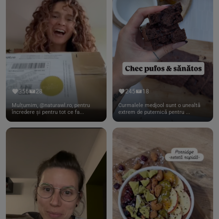
356
28
245
18
Mulțumim, @naturawl.ro, pentru
Curmalele medjool sunt o unealtă
încredere și pentru tot ce fa...
extrem de puternică pentru ...