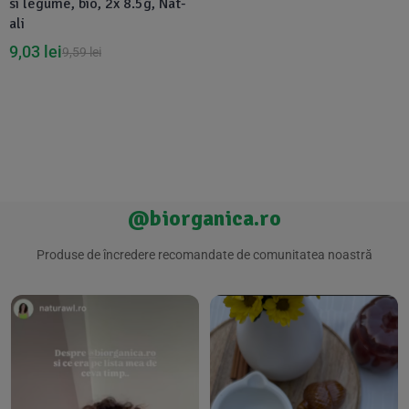
si legume, bio, 2x 8.5g, Nat-
ali
9,03
lei
9,59
lei
@biorganica.ro
Produse de încredere recomandate de comunitatea noastră