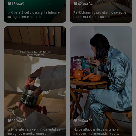
156
9
423
34
✨ O rețetă delicioasă și hrănitoare
Pe @biorganica.ro găsiți o selecție
cu ingrediente naturale ...
excelentă de produse nat...
389
28
245
20
Ei bine uite că a venit momentul să
Nu de alta, dar de ceva timp am
gust și eu matcha, eram ...
introdus in alimentatia mea ...