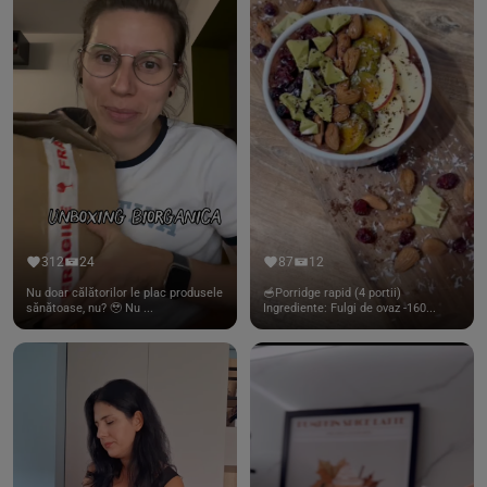
312
24
87
12
Nu doar călătorilor le plac produsele
🥣Porridge rapid (4 portii)
sănătoase, nu? 🥹 Nu ...
Ingrediente: Fulgi de ovaz -160...