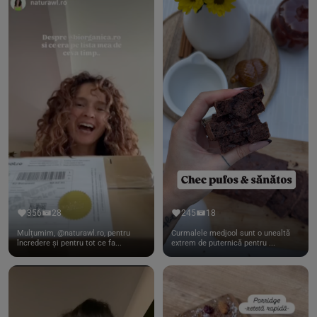
356
28
245
18
Mulțumim, @naturawl.ro, pentru
Curmalele medjool sunt o unealtă
încredere și pentru tot ce fa...
extrem de puternică pentru ...