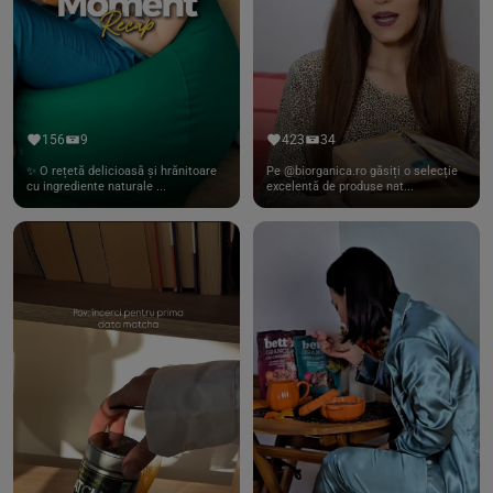
156
9
423
34
✨ O rețetă delicioasă și hrănitoare
Pe @biorganica.ro găsiți o selecție
cu ingrediente naturale ...
excelentă de produse nat...