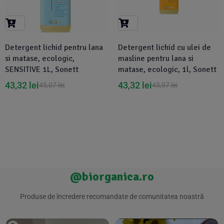
Suplimente Vegetale
(45)
›
👶 Îngrijire Bebe & Copii
Măsline
(14)
(2)
Vitamine & Minerale
(30)
Detergent lichid pentru lana
Detergent lichid cu ulei de
Oțet & Fermentație
›
🧴 Îngrijire Personală
(36)
(411)
si matase, ecologic,
masline pentru lana si
SENSITIVE 1L, Sonett
matase, ecologic, 1l, Sonett
Super Alimente
›
🐕 Animale de Companie
(5)
(6)
43,32
lei
43,32
lei
45,07
lei
45,07
lei
›
🏠 Casa & Lifestyle
(340)
@biorganica.ro
Produse de încredere recomandate de comunitatea noastră