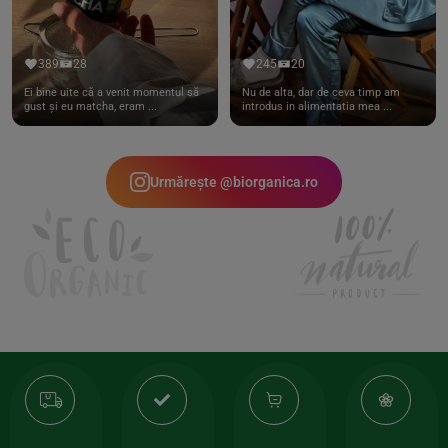
389
28
245
20
Ei bine uite că a venit momentul să
Nu de alta, dar de ceva timp am
gust și eu matcha, eram ...
introdus in alimentatia mea ...
Urmărește @biorganica.ro
Transport
Produse
-35%
10
gratuit
de
la
Or
calitate
prima
valoarea
Cert