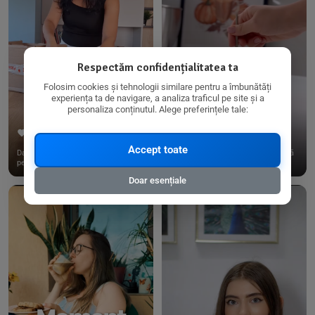
Respectăm confidențialitatea ta
Folosim cookies și tehnologii similare pentru a îmbunătăți
experiența ta de navigare, a analiza traficul pe site și a
personaliza conținutul. Alege preferințele tale:
267
15
198
21
Accept toate
Dacă consumi produse fără gluten,
✨ Am pregătit o budincă delicioasă
pe @biorganica.ro găsești ...
de ovăz și chia cu banane...
Doar esențiale