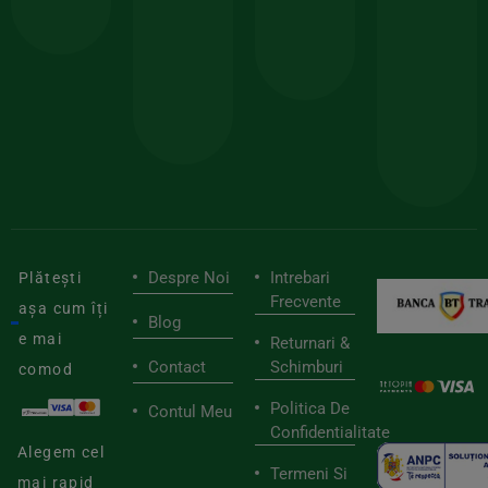
comanda
minima
și
Lucrăm
150lei
ate
doar
Foloseste
sele
cu
codul
pen
cei
BIOSTART
stilu
mai
tău
buni
de
furnizori
viaț
săn
Despre Noi
Intrebari
Plătești
Frecvente
așa cum îți
Blog
e mai
Returnari &
Contact
Schimburi
comod
Politica De
Contul Meu
Confidentialitate
Alegem cel
Termeni Si
mai rapid