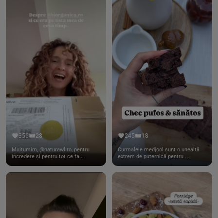
356
28
245
18
Mulțumim, @naturawl.ro, pentru
Curmalele medjool sunt o unealtă
încredere și pentru tot ce fa...
extrem de puternică pentru ...