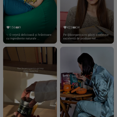
156
9
423
34
✨ O rețetă delicioasă și hrănitoare
Pe @biorganica.ro găsiți o selecție
cu ingrediente naturale ...
excelentă de produse nat...