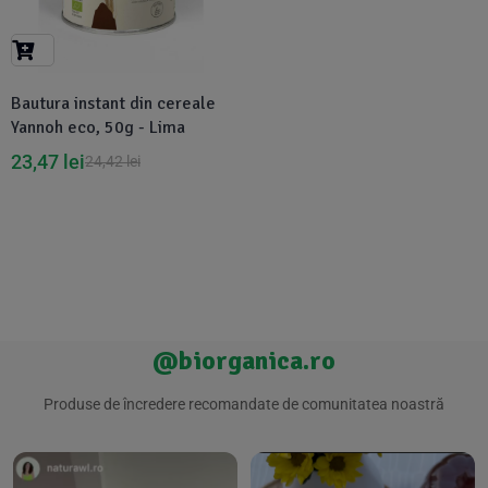
Suplimente Vegetale
(45)
›
👶 Îngrijire Bebe & Copii
Măsline
(14)
(2)
Vitamine & Minerale
(30)
Bautura instant din cereale
Oțet & Fermentație
›
🧴 Îngrijire Personală
(36)
(411)
Yannoh eco, 50g - Lima
23,47
lei
24,42
lei
Super Alimente
›
🐕 Animale de Companie
(5)
(6)
›
🏠 Casa & Lifestyle
(340)
@biorganica.ro
Produse de încredere recomandate de comunitatea noastră