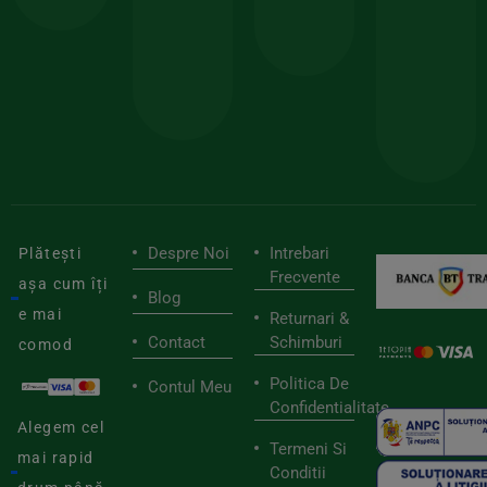
150lei
ate
doar
Foloseste
sele
cu
codul
pen
cei
BIOSTART
stilu
mai
tău
buni
de
furnizori
viaț
săn
Despre Noi
Intrebari
Plătești
Frecvente
așa cum îți
Blog
e mai
Returnari &
Contact
Schimburi
comod
Politica De
Contul Meu
Confidentialitate
Alegem cel
Termeni Si
mai rapid
Conditii