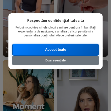
Respectăm confidențialitatea ta
Folosim cookies și tehnologii similare pentru a îmbunătăți
experiența ta de navigare, a analiza traficul pe site și a
personaliza conținutul. Alege preferințele tale:
267
15
198
21
Dacă consumi produse fără gluten,
✨ Am pregătit o budincă delicioasă
Accept toate
pe @biorganica.ro găsești ...
de ovăz și chia cu banane...
Doar esențiale