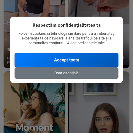
Respectăm confidențialitatea ta
Folosim cookies și tehnologii similare pentru a îmbunătăți
experiența ta de navigare, a analiza traficul pe site și a
personaliza conținutul. Alege preferințele tale:
267
15
198
21
Dacă consumi produse fără gluten,
✨ Am pregătit o budincă delicioasă
Accept toate
pe @biorganica.ro găsești ...
de ovăz și chia cu banane...
Doar esențiale