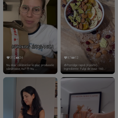
312
24
87
12
Nu doar călătorilor le plac produsele
🥣Porridge rapid (4 portii)
sănătoase, nu? 🥹 Nu ...
Ingrediente: Fulgi de ovaz -160...