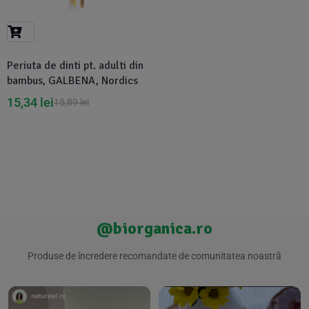
Suplimente Vegetale
(45)
›
👶 Îngrijire Bebe & Copii
Măsline
(14)
(2)
Vitamine & Minerale
(30)
Periuta de dinti pt. adulti din
Oțet & Fermentație
›
🧴 Îngrijire Personală
(36)
(411)
bambus, GALBENA, Nordics
15,34
lei
15,89
lei
Super Alimente
›
🐕 Animale de Companie
(5)
(6)
›
🏠 Casa & Lifestyle
(340)
@biorganica.ro
Produse de încredere recomandate de comunitatea noastră