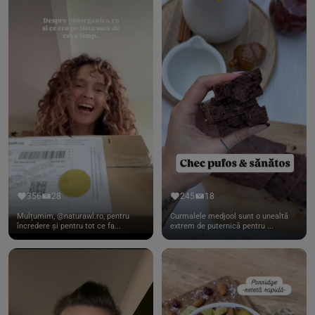
356
28
245
18
Mulțumim, @naturawl.ro, pentru
Curmalele medjool sunt o unealtă
încredere și pentru tot ce fa...
extrem de puternică pentru ...