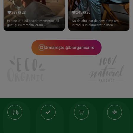
389
28
245
20
Ei bine uite că a venit momentul să
Nu de alta, dar de ceva timp am
gust și eu matcha, eram ...
introdus in alimentatia mea ...
Urmărește @biorganica.ro
Transport
Produse
-35%
10
gratuit
de
la
Or
calitate
prima
valoarea
Cert
comanda
minima
și
Lucrăm