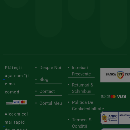
150lei
ate
doar
Foloseste
sele
cu
codul
pen
cei
BIOSTART
stilu
mai
tău
buni
de
furnizori
viaț
săn
Despre Noi
Intrebari
Plătești
Frecvente
așa cum îți
Blog
e mai
Returnari &
Contact
Schimburi
comod
Politica De
Contul Meu
Confidentialitate
Alegem cel
Termeni Si
mai rapid
Conditii