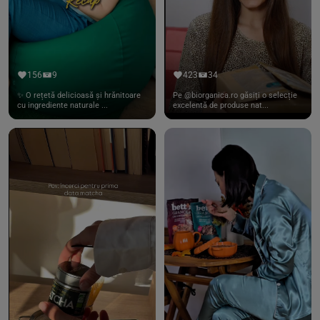
156
9
423
34
✨ O rețetă delicioasă și hrănitoare
Pe @biorganica.ro găsiți o selecție
cu ingrediente naturale ...
excelentă de produse nat...