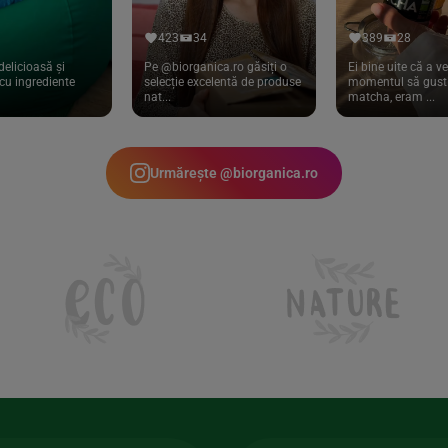
423
34
389
28
delicioasă și
Pe @biorganica.ro găsiți o
Ei bine uite că a ve
cu ingrediente
selecție excelentă de produse
momentul să gust 
nat...
matcha, eram ...
Urmărește @biorganica.ro