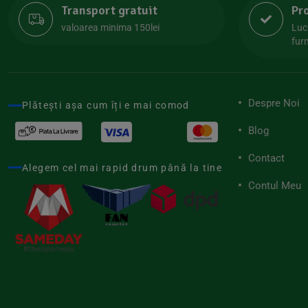
Transport gratuit
Pr
Lipolife
(13)
valoarea minima 150lei
Luc
Lotao
furn
(13)
Mamuko
(24)
Marchesato
(19)
Despre Noi
Plătești așa cum îți e mai comod
Me Luna
(4)
Blog
Medihemp
(16)
Contact
Meybona
(17)
Alegem cel mai rapid drum până la tine
Mix Brands
Contul Meu
(5)
Morel et Le Chantoux
(22)
Mr.Soda
(7)
My.Yo
(3)
Nat-ali
(71)
Naturgold
(2)