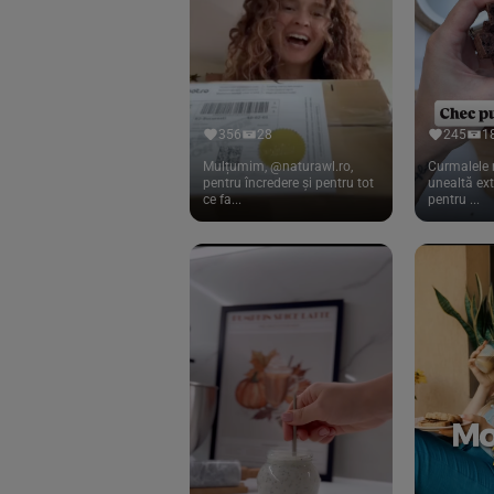
Cook
(83)
Davert
(15)
Dennree
(77)
Dr. Goerg
(19)
356
28
245
1
Dr.Soda
(13)
Mulțumim, @naturawl.ro,
Curmalele 
pentru încredere și pentru tot
unealtă ex
ce fa...
pentru ...
Dragon Superfoods
(75)
ECOS
(13)
Eliah Sahil
(41)
Florasca
(1)
Frudada
(4)
Germline
(37)
Green Bliss
(23)
GreenOrganics
(17)