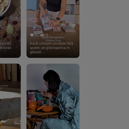
267
15
 portii)
Dacă consumi produse fără
 de ovaz
gluten, pe @biorganica.ro
găsești ...