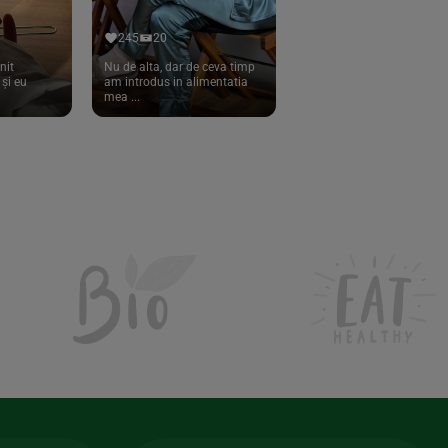
245
20
nit
Nu de alta, dar de ceva timp
și eu
am introdus in alimentatia
mea ...