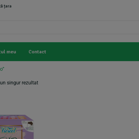
ă țara
tul meu
Contact
o”
un singur rezultat