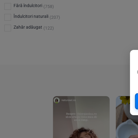
Bio Planete
(13)
Vitamina D
Fără îndulcitori
(5)
(758)
Bio Today
(21)
Îndulcitori naturali
(207)
Bioca
(4)
Zahăr adăugat
(122)
Bioenergie
(6)
Biolu
(59)
RESETEAZA FILTRELE
Biona
(201)
Biopuro
(25)
Biorganik
(8)
Birkengold
(34)
Bonsan
(1)
Chicza
(4)
Clarification
(5)
Cloud Nine Factory
(5)