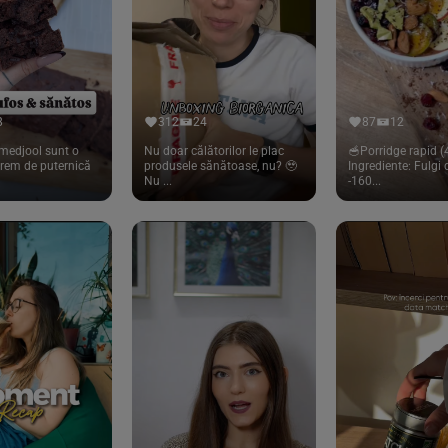
8
312
24
87
12
medjool sunt o
Nu doar călătorilor le plac
🥣Porridge rapid (4
trem de puternică
produsele sănătoase, nu? 🥹
Ingrediente: Fulgi
Nu ...
-160...