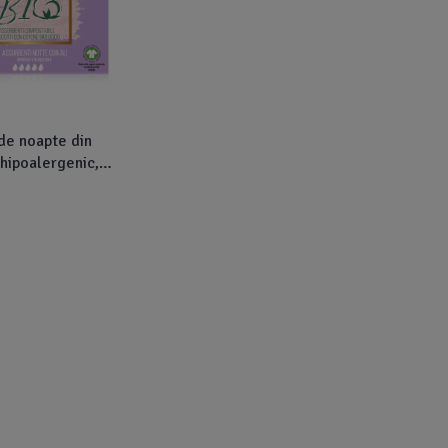
de noapte din
hipoalergenic,
(10 buc) - VIVICOT