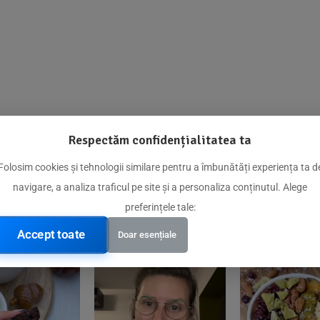
Respectăm confidențialitatea ta
@biorganica.ro
Folosim cookies și tehnologii similare pentru a îmbunătăți experiența ta d
navigare, a analiza traficul pe site și a personaliza conținutul. Alege
Produse de încredere recomandate de comunitatea noastră
preferințele tale:
Accept toate
Doar esențiale